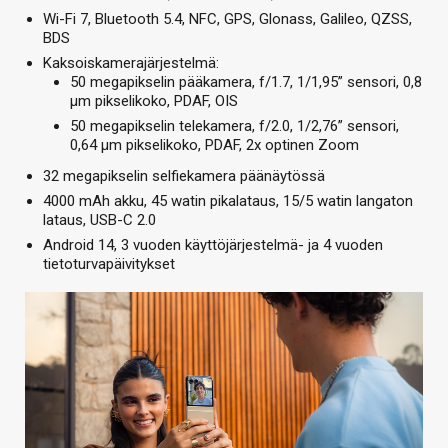
Wi-Fi 7, Bluetooth 5.4, NFC, GPS, Glonass, Galileo, QZSS,
BDS
Kaksoiskamerajärjestelmä:
50 megapikselin pääkamera, f/1.7, 1/1,95” sensori, 0,8
µm pikselikoko, PDAF, OIS
50 megapikselin telekamera, f/2.0, 1/2,76” sensori,
0,64 µm pikselikoko, PDAF, 2x optinen Zoom
32 megapikselin selfiekamera päänäytössä
4000 mAh akku, 45 watin pikalataus, 15/5 watin langaton
lataus, USB-C 2.0
Android 14, 3 vuoden käyttöjärjestelmä- ja 4 vuoden
tietoturvapäivitykset