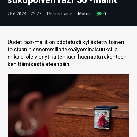
ARTIKKELIT
25.6.2024 - 22:27
Petrus Laine
Mobiili
0
VIDEOT
TECHBBS
Uudet razr-mallit on odotetusti kyllästetty toinen
TIETOA
toistaan hiennommilla tekoälyominaisuuksilla,
mikä ei ole vienyt kuitenkaan huomiota rakenteen
HINTA.FI
kehittämisestä eteenpäin.
KAUPPA
VAIHDA TEEMA
HAKU