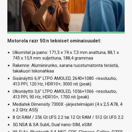
Motorola razr 50:n tekniset ominaisuudet:
Ulkomitat ja paino: 171,3 x 74 x 7,3 mm avattuna, 88,1 x
745 x 15,9 mm suljettuna, 188,4 grammaa
Rakenne: Alumiinirunko, sarana ruostumatonta terästä,
takakuori tekonahkaa
Sisänäyttö 6,9” LTPO AMOLED, 2640×1080 -resoluutio,
413 PPI, 120 Hz, HDR10+, 3000 nit (peak)
Ulkonäyttö 3,6” LTPO AMOLED, 1056×1066 -resoluutio,
413 PPI, 90 Hz, HDR10+, 1700 nit (peak)
Mediatek Dimensity 7300X -järjestelmäpiiri (4 x 2,5 A78, 4
x 2 GHz A55)
8 Gt RAM / 256 Gt UFS 2.2 tai 12 Gt RAM / 512 Gt UFS 2.2
5G NSA & SA Sub6, Dual nano-SIM, eSIM