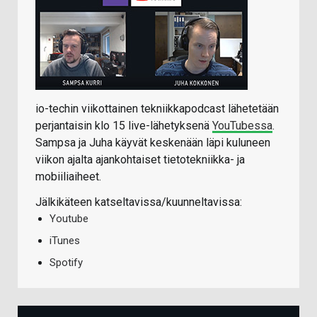
io-techin viikottainen tekniikkapodcast lähetetään
perjantaisin klo 15 live-lähetyksenä
YouTubessa
.
Sampsa ja Juha käyvät keskenään läpi kuluneen
viikon ajalta ajankohtaiset tietotekniikka- ja
mobiiliaiheet.
Jälkikäteen katseltavissa/kuunneltavissa:
Youtube
iTunes
Spotify