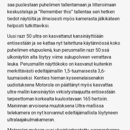
saa puolestaan puhelimen tallentamaan ja litteroimaan
keskusteluja ja ”Remember this” tallentaa sen hetken
tiedot näytöltä ja ilmeisesti myös kamerasta jälkikäteen
helposti tutkittaviksi.
Uusi razr 50 ultra on kasvattanut kansinäyttöään
entisestään ja se kattaa nyt taitettuna käytännössä koko
puhelimen etupuolenä, kun perusmallin razr 50:ssä
ulkonäytön alta löytyy viime sukupolveen verrattava
leuka. Perusmallin näyttökoko on kasvanut kuitenkin
merkittävästi edeltäjämallin 1,5-tuumaisesta 3,6-
tuumaiseksi. Kenties hieman kyseenalaisenakin
uudistuksena Motorola on päättänyt myös kasvattaa
ultra-mallin kansinäytön virkistystaajuutta entisestään
tarpeettoman korkealta kuulostavaan 165 hertsiin.
Maininnan arvoisena muutoksena Ultra-mallissa
telekamera on nyt korvannut edeltäjämallista löytyneen
ultralaajakulmakameran.