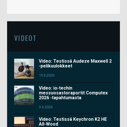
VIDEOT
Video: Testissä Audeze Maxwell 2
-pelikuulokkeet
15.6.2026
Video: io-techin
messuosastoraportit Computex
2026 -tapahtumasta
3.6.2026
Video: Testissä Keychron K2 HE
All-Wood