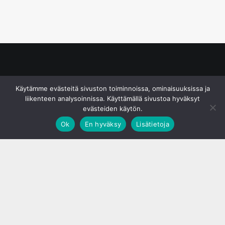
© S&J Media Oy
Käytämme evästeitä sivuston toiminnoissa, ominaisuuksissa ja
liikenteen analysoinnissa. Käyttämällä sivustoa hyväksyt
evästeiden käytön.
Ok
En hyväksy
Lisätietoja
;