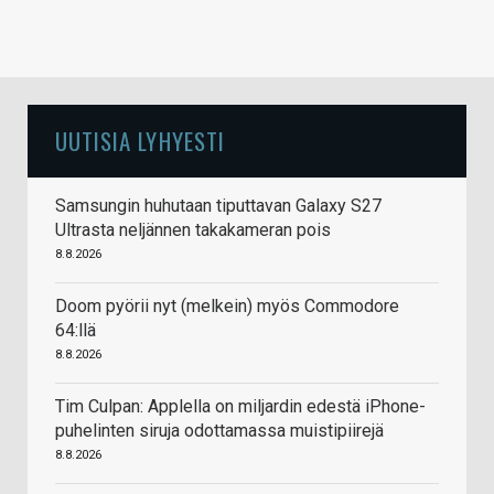
UUTISIA LYHYESTI
Samsungin huhutaan tiputtavan Galaxy S27
Ultrasta neljännen takakameran pois
8.8.2026
Doom pyörii nyt (melkein) myös Commodore
64:llä
8.8.2026
Tim Culpan: Applella on miljardin edestä iPhone-
puhelinten siruja odottamassa muistipiirejä
8.8.2026