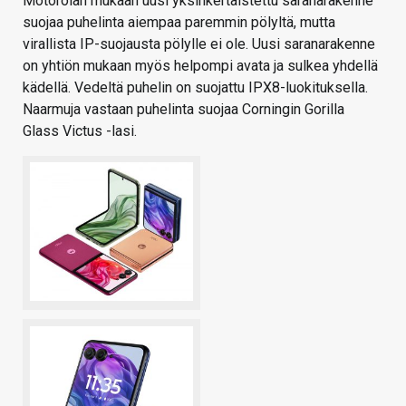
Motorolan mukaan uusi yksinkertaistettu saranarakenne
suojaa puhelinta aiempaa paremmin pölyltä, mutta
virallista IP-suojausta pölylle ei ole. Uusi saranarakenne
on yhtiön mukaan myös helpompi avata ja sulkea yhdellä
kädellä. Vedeltä puhelin on suojattu IPX8-luokituksella.
Naarmuja vastaan puhelinta suojaa Corningin Gorilla
Glass Victus -lasi.