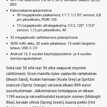
Wi-Fi 6e, Bluetooth 5.4, NFC, GPS, Glonass, Galileo, QZSS,
BDS
Kaksoiskamerajärjestelmä:
50 megapikselin pääkamera, f/1.7, 1/1,95” sensori, 0,8
µm pikselikoko, PDAF, OIS
13 megapikselin ultralaajakulma, f/2.2, 120°, 1/3.0”
sensori, 1,12 µm pikselikoko, AF
32 megapikselin selfiekamera päänäytössä
4200 mAh akku, 30 watin pikalataus, 15 watin langaton
lataus, USB-C 2.0
Android 14, 3 vuoden käyttöjärjestelmä- ja 4 vuoden
tietoturvapäivitykset
Sekä razr 50 että razr 50 ultra saapuvat myyntiin
välittömästi. Ensin mainittu tulee saataville rantahiekan
(Beach Sand), Koalan harmaan (Koala Grey) ja Spritzin
oranssin (Spritz Orange) värisenä alkaen 899 euron
suositushintaan. Jälkimmäisen hintalappua on alkaen
1199 euroa ja värivaihtoehdot keskiyön sininen (Midnight
Blue), kevään vihreä (Spring Green), kuuma pinkki (Hot