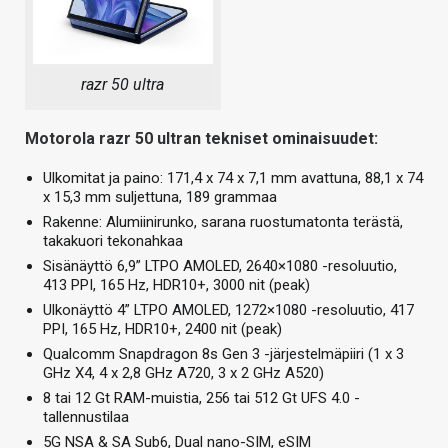
razr 50 ultra
Motorola razr 50 ultran tekniset ominaisuudet:
Ulkomitat ja paino: 171,4 x 74 x 7,1 mm avattuna, 88,1 x 74
x 15,3 mm suljettuna, 189 grammaa
Rakenne: Alumiinirunko, sarana ruostumatonta terästä,
takakuori tekonahkaa
Sisänäyttö 6,9” LTPO AMOLED, 2640×1080 -resoluutio,
413 PPI, 165 Hz, HDR10+, 3000 nit (peak)
Ulkonäyttö 4” LTPO AMOLED, 1272×1080 -resoluutio, 417
PPI, 165 Hz, HDR10+, 2400 nit (peak)
Qualcomm Snapdragon 8s Gen 3 -järjestelmäpiiri (1 x 3
GHz X4, 4 x 2,8 GHz A720, 3 x 2 GHz A520)
8 tai 12 Gt RAM-muistia, 256 tai 512 Gt UFS 4.0 -
tallennustilaa
5G NSA & SA Sub6, Dual nano-SIM, eSIM