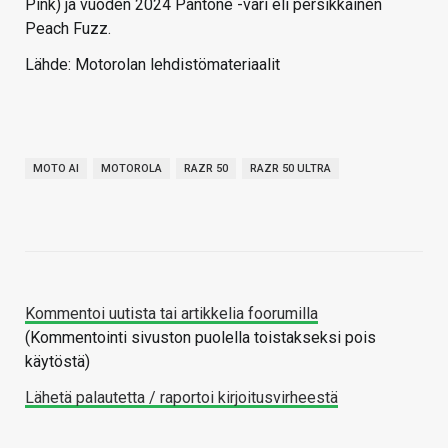
Pink) ja vuoden 2024 Pantone -väri eli persikkainen
Peach Fuzz.
Lähde: Motorolan lehdistömateriaalit
MOTO AI
MOTOROLA
RAZR 50
RAZR 50 ULTRA
Kommentoi uutista tai artikkelia foorumilla
(Kommentointi sivuston puolella toistakseksi pois
käytöstä)
Lähetä palautetta / raportoi kirjoitusvirheestä