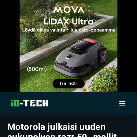
Motorola julkaisi uuden
UUTISET
sukupolven razr 50 -mallit