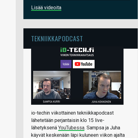
Lisää videoita
TEKNIIKKAPODCAST
io-techin viikottainen tekniikkapodcast
lähetetään perjantaisin klo 15 live-
lähetyksenä
YouTubessa
. Sampsa ja Juha
käyvät keskenään läpi kuluneen viikon ajalta