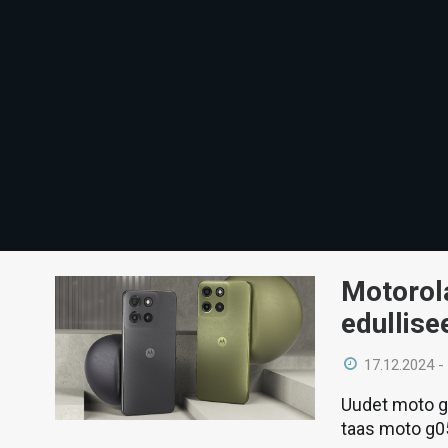
Motorola
edullise
17.12.2024 -
Uudet moto g1
taas moto g05