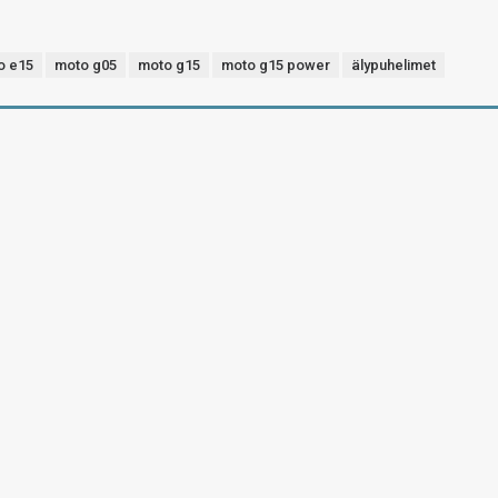
o e15
moto g05
moto g15
moto g15 power
älypuhelimet