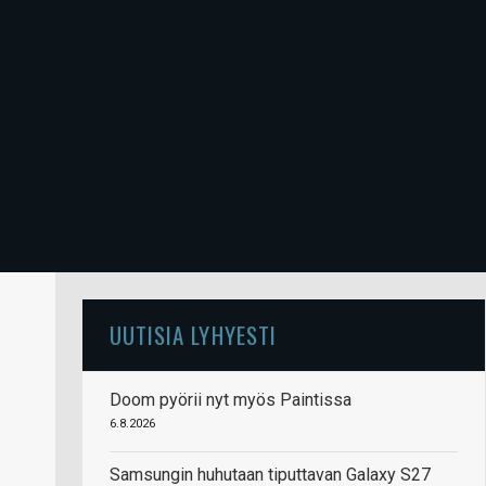
UUTISIA LYHYESTI
Doom pyörii nyt myös Paintissa
6.8.2026
Samsungin huhutaan tiputtavan Galaxy S27