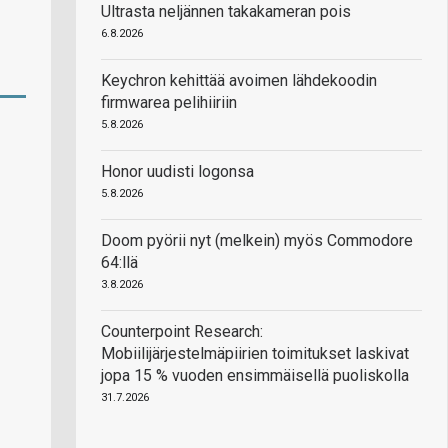
Ultrasta neljännen takakameran pois
6.8.2026
Keychron kehittää avoimen lähdekoodin
firmwarea pelihiiriin
5.8.2026
Honor uudisti logonsa
5.8.2026
Doom pyörii nyt (melkein) myös Commodore
64:llä
3.8.2026
Counterpoint Research:
Mobiilijärjestelmäpiirien toimitukset laskivat
jopa 15 % vuoden ensimmäisellä puoliskolla
31.7.2026