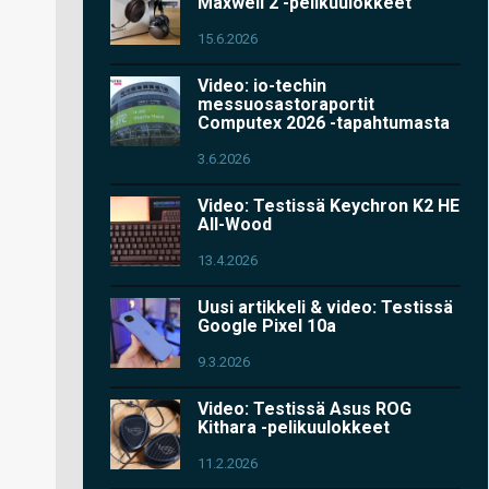
Maxwell 2 -pelikuulokkeet
15.6.2026
Video: io-techin
messuosastoraportit
Computex 2026 -tapahtumasta
3.6.2026
Video: Testissä Keychron K2 HE
All-Wood
13.4.2026
Uusi artikkeli & video: Testissä
Google Pixel 10a
9.3.2026
Video: Testissä Asus ROG
Kithara -pelikuulokkeet
11.2.2026