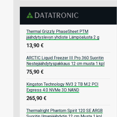
Thermal Grizzly PhaseSheet PTM
jäähdytyslevyn yhdiste Lämpöalusta 2 g
13,90 €
ARCTIC Liquid Freezer III Pro 360 Suoritin
Nestejäähdytyspakkaus 12 cm musta 1 kpl
75,90 €
Kingston Technology NV3 2 TB M.2 PCI
Express 4.0 NVMe 3D NAND
265,90 €
Thermalright Phantom Spirit 120 SE ARGB
Suoritin Ilmanjäähdytin 12 cm Musta 1 kpl