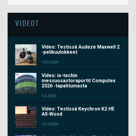
VIDEOT
Video: Testissä Audeze Maxwell 2
-pelikuulokkeet
15.6.2026
Video: io-techin
messuosastoraportit Computex
2026 -tapahtumasta
3.6.2026
Video: Testissä Keychron K2 HE
All-Wood
13.4.2026