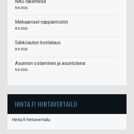
NAS rakentelut
8.8.2026
Mekaaniset näppäimistöt
8.8.2026
Sähköauton kotilataus
8.8.2026
Asunnon ostaminen ja asuntolaina
8.8.2026
HINTA.FI HINTAVERTAILU
Hinta.fi hintavertailu