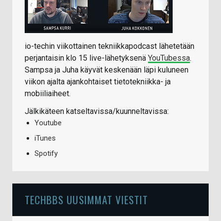
io-techin viikottainen tekniikkapodcast lähetetään
perjantaisin klo 15 live-lähetyksenä
YouTubessa
.
Sampsa ja Juha käyvät keskenään läpi kuluneen
viikon ajalta ajankohtaiset tietotekniikka- ja
mobiiliaiheet.
Jälkikäteen katseltavissa/kuunneltavissa:
Youtube
iTunes
Spotify
TECHBBS UUSIMMAT VIESTIT