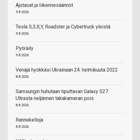
Ajotavat ja liikennesäännöt
9.8.2026
Tesla S,3,X,Y, Roadster ja Cybertruck yleistä
9.8.2026
Pyöräily
9.8.2026
Venäjä hyökkäsi Ukrainaan 24. helmikuuta 2022
8.8.2026
Samsungin huhutaan tiputtavan Galaxy S27
Ultrasta neljännen takakameran pois
8.8.2026
Rannekelloja
8.8.2026