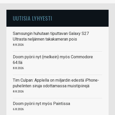
UUTISIA LYHYESTI
Samsungin huhutaan tiputtavan Galaxy S27
Ultrasta neljännen takakameran pois
8.8.2026
Doom pyörii nyt (melkein) myös Commodore
64:llä
8.8.2026
Tim Culpan: Applella on miljardin edestä iPhone-
puhelinten siruja odottamassa muistipiirejä
8.8.2026
Doom pyörii nyt myös Paintissa
6.8.2026