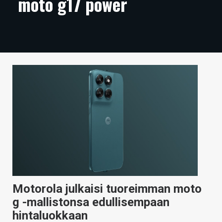
moto g17 power
ARTIKKELIT
VIDEOT
TECHBBS
TIETOA
HINTA.FI
KAUPPA
VAIHDA TEEMA
Motorola julkaisi tuoreimman moto
HAKU
g -mallistonsa edullisempaan
hintaluokkaan