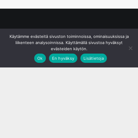
© S&J Media Oy
Käytämme evästeitä sivuston toiminnoissa, ominaisuuksissa ja
liikenteen analysoinnissa. Käyttämällä sivustoa hyväksyt
evästeiden käytön.
Ok
En hyväksy
Lisätietoja
;