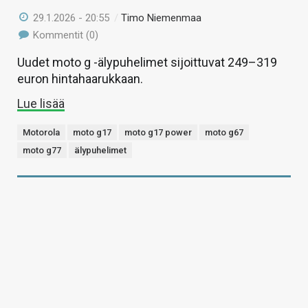
29.1.2026 - 20:55
/
Timo Niemenmaa
Kommentit (0)
Uudet moto g -älypuhelimet sijoittuvat 249–319
euron hintahaarukkaan.
Lue lisää
Motorola
moto g17
moto g17 power
moto g67
moto g77
älypuhelimet