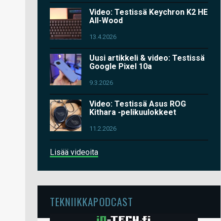
Video: Testissä Keychron K2 HE
All-Wood
13.4.2026
Uusi artikkeli & video: Testissä
Google Pixel 10a
9.3.2026
Video: Testissä Asus ROG
Kithara -pelikuulokkeet
11.2.2026
Lisää videoita
TEKNIIKKAPODCAST