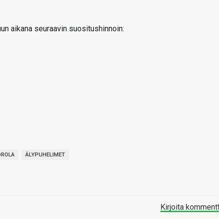
uun aikana seuraavin suositushinnoin:
ROLA
ÄLYPUHELIMET
Kirjoita komment