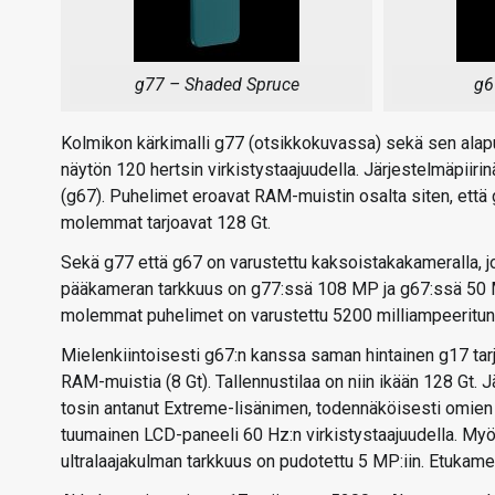
g77 – Shaded Spruce
g6
Kolmikon kärkimalli g77 (otsikkokuvassa) sekä sen ala
näytön 120 hertsin virkistystaajuudella. Järjestelmäpii
(g67). Puhelimet eroavat RAM-muistin osalta siten, että g
molemmat tarjoavat 128 Gt.
Sekä g77 että g67 on varustettu kaksoistakakameralla, j
pääkameran tarkkuus on g77:ssä 108 MP ja g67:ssä 50 
molemmat puhelimet on varustettu 5200 milliampeeritunnin
Mielenkiintoisesti g67:n kanssa saman hintainen g17 
RAM-muistia (8 Gt). Tallennustilaa on niin ikään 128 Gt. 
tosin antanut Extreme-lisänimen, todennäköisesti omien
tuumainen LCD-paneeli 60 Hz:n virkistystaajuudella. M
ultralaajakulman tarkkuus on pudotettu 5 MP:iin. Etukame