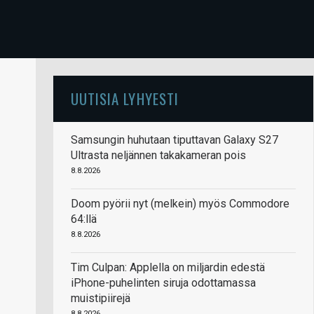
UUTISIA LYHYESTI
Samsungin huhutaan tiputtavan Galaxy S27
Ultrasta neljännen takakameran pois
8.8.2026
Doom pyörii nyt (melkein) myös Commodore
64:llä
8.8.2026
Tim Culpan: Applella on miljardin edestä
iPhone-puhelinten siruja odottamassa
muistipiirejä
8.8.2026