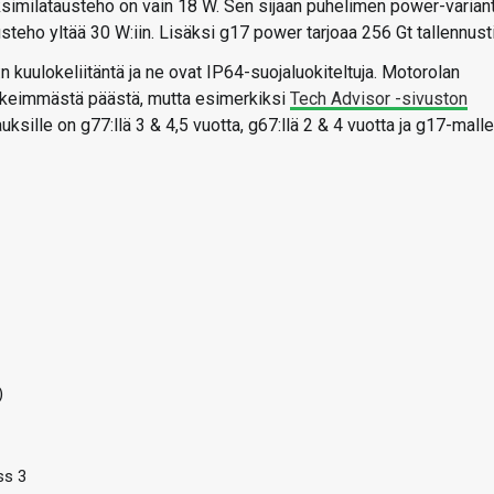
imilatausteho on vain 18 W. Sen sijaan puhelimen power-variant
teho yltää 30 W:iin. Lisäksi g17 power tarjoaa 256 Gt tallennusti
n kuulokeliitäntä ja ne ovat IP64-suojaluokiteltuja. Motorolan
elkeimmästä päästä, mutta esimerkiksi
Tech Advisor -sivuston
uksille on g77:llä 3 & 4,5 vuotta, g67:llä 2 & 4 vuotta ja g17-malle
)
ss 3