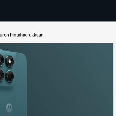
euron hintahaarukkaan.