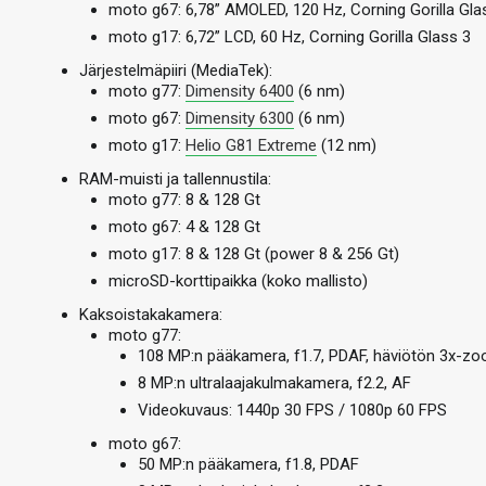
moto g67: 6,78” AMOLED, 120 Hz, Corning Gorilla Gla
moto g17: 6,72” LCD, 60 Hz, Corning Gorilla Glass 3
Järjestelmäpiiri (MediaTek):
moto g77:
Dimensity 6400
(6 nm)
moto g67:
Dimensity 6300
(6 nm)
moto g17:
Helio G81 Extreme
(12 nm)
RAM-muisti ja tallennustila:
moto g77: 8 & 128 Gt
moto g67: 4 & 128 Gt
moto g17: 8 & 128 Gt (power 8 & 256 Gt)
microSD-korttipaikka (koko mallisto)
Kaksoistakakamera:
moto g77:
108 MP:n pääkamera, f1.7, PDAF, häviötön 3x-zo
8 MP:n ultralaajakulmakamera, f2.2, AF
Videokuvaus: 1440p 30 FPS / 1080p 60 FPS
moto g67:
50 MP:n pääkamera, f1.8, PDAF