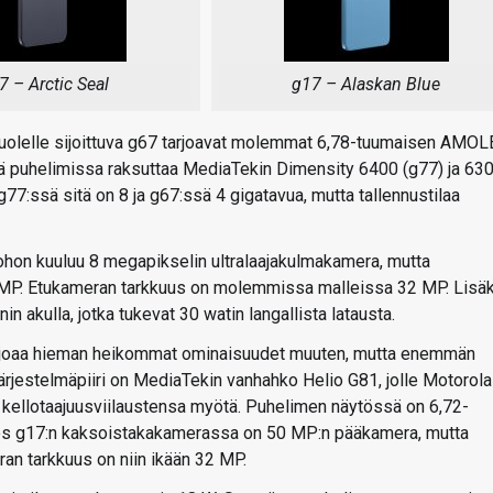
7 – Arctic Seal
g17 – Alaskan Blue
puolelle sijoittuva g67 tarjoavat molemmat 6,78-tuumaisen AMO
rinä puhelimissa raksuttaa MediaTekin Dimensity 6400 (g77) ja 63
77:ssä sitä on 8 ja g67:ssä 4 gigatavua, mutta tallennustilaa
ohon kuuluu 8 megapikselin ultralaajakulmakamera, mutta
MP. Etukameran tarkkuus on molemmissa malleissa 32 MP. Lisäk
 akulla, jotka tukevat 30 watin langallista latausta.
tarjoaa hieman heikommat ominaisuudet muuten, mutta enemmän
Järjestelmäpiiri on MediaTekin vanhahko Helio G81, jolle Motorola
 kellotaajuusviilaustensa myötä. Puhelimen näytössä on 6,72-
yös g17:n kaksoistakakamerassa on 50 MP:n pääkamera, mutta
ran tarkkuus on niin ikään 32 MP.