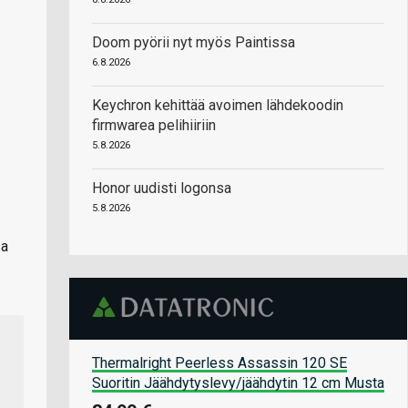
Doom pyörii nyt myös Paintissa
6.8.2026
Keychron kehittää avoimen lähdekoodin
firmwarea pelihiiriin
5.8.2026
Honor uudisti logonsa
5.8.2026
sa
Thermalright Peerless Assassin 120 SE
Suoritin Jäähdytyslevy/jäähdytin 12 cm Musta