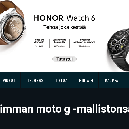
VIDEOT
TECHBBS
TIETOA
HINTA.FI
KAUPPA
reimman moto g -malliston