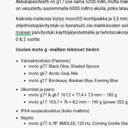
Akkukapasiteetti on g17:ssä sama 5200 mAh, mutta maks
on varustettu suuremmalla 6000 mAh:n akulla, jonka lataus
Kaikista malleista löytyy microSD-korttipaikka ja 3,5 mm:
ohjelmistopäivitystuki ei tunnetusti ole markkinoiden s
mukaan
päivitystuki käyttöjärjestelmälle ja tietoturvakorja
0 & 2 vuotta.
Uusien moto g -mallien tekniset tiedot:
Värivaihtoehdot (Pantone):
moto g77: Black Olive, Shaded Spruce
moto g67: Arctic Seal, Nile
moto g17: Bordeaux, Alaskan Blue, Evening Blue
Ulkomitat ja paino:
moto g77 & g67: 167,2 × 77,4 × 7,3 mm – 182 g
moto g17: 165,7 × 76 × 8,2 mm – 190 g (power 202 g
IP64-suojausluokitus (koko mallisto)
Näyttö:
moto g77: 6,78” AMOLED, 120 Hz, Corning Gorilla Gla