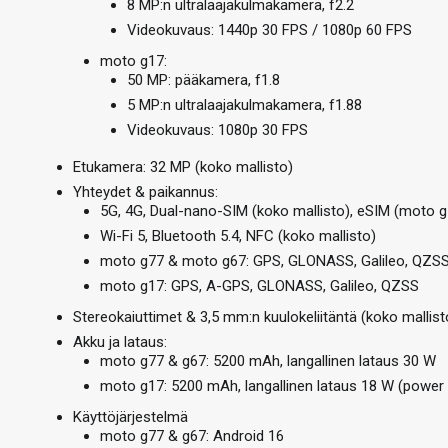
8 MP:n ultralaajakulmakamera, f2.2
Videokuvaus: 1440p 30 FPS / 1080p 60 FPS
moto g17:
50 MP: pääkamera, f1.8
5 MP:n ultralaajakulmakamera, f1.88
Videokuvaus: 1080p 30 FPS
Etukamera: 32 MP (koko mallisto)
Yhteydet & paikannus:
5G, 4G, Dual-nano-SIM (koko mallisto), eSIM (moto 
Wi-Fi 5, Bluetooth 5.4, NFC (koko mallisto)
moto g77 & moto g67: GPS, GLONASS, Galileo, QZSS
moto g17: GPS, A-GPS, GLONASS, Galileo, QZSS
Stereokaiuttimet & 3,5 mm:n kuulokeliitäntä (koko mallist
Akku ja lataus:
moto g77 & g67: 5200 mAh, langallinen lataus 30 W
moto g17: 5200 mAh, langallinen lataus 18 W (powe
Käyttöjärjestelmä
moto g77 & g67: Android 16