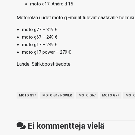
moto g17: Android 15
Motorolan uudet moto g -mallit tulevat saataville helmik
moto g77 – 319 €
moto g67 – 249 €
moto g17 – 249 €
moto g17 power – 279 €
Lähde: Sähköpostitiedote
MOTO G17
MOTO G17 POWER
MOTO G67
MOTO G77
MOTO
Ei kommentteja vielä