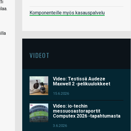
ti
laa.
Komponenteille myös kasauspalvelu
illa
VIDEOT
Video: Testissä Audeze
Maxwell 2 -pelikuulokkeet
15.6.2026
Video: io-techin
messuosastoraportit
Computex 2026 -tapahtumasta
3.6.2026