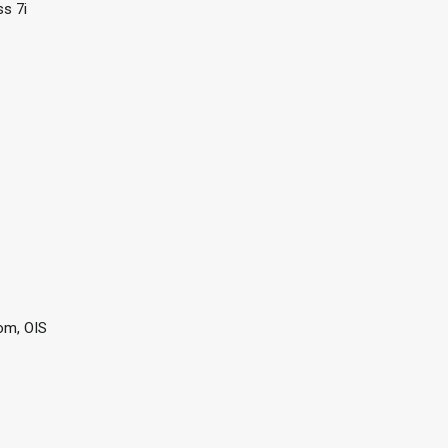
ss 7i
om, OIS