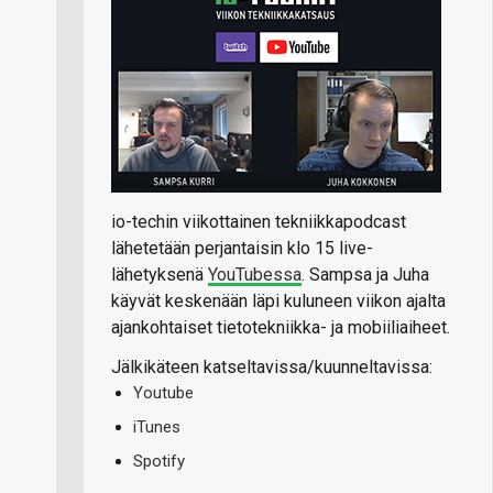
io-techin viikottainen tekniikkapodcast
lähetetään perjantaisin klo 15 live-
lähetyksenä
YouTubessa
. Sampsa ja Juha
käyvät keskenään läpi kuluneen viikon ajalta
ajankohtaiset tietotekniikka- ja mobiiliaiheet.
Jälkikäteen katseltavissa/kuunneltavissa:
Youtube
iTunes
Spotify