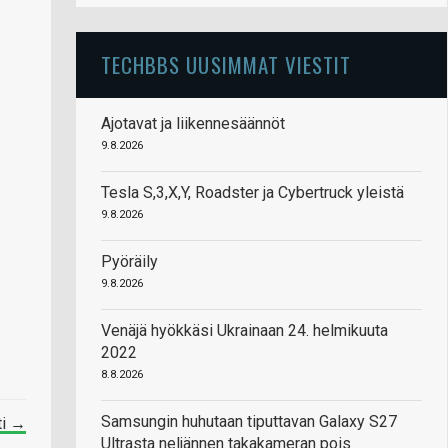
TECHBBS UUSIMMAT VIESTIT
Ajotavat ja liikennesäännöt
9.8.2026
Tesla S,3,X,Y, Roadster ja Cybertruck yleistä
9.8.2026
Pyöräily
9.8.2026
Venäjä hyökkäsi Ukrainaan 24. helmikuuta
2022
8.8.2026
Samsungin huhutaan tiputtavan Galaxy S27
ti →
Ultrasta neljännen takakameran pois