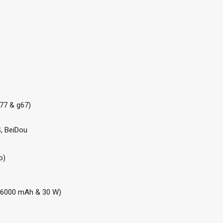
g77 & g67)
, BeiDou
o)
r 6000 mAh & 30 W)