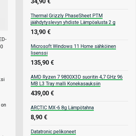
34,90 €
Thermal Grizzly PhaseSheet PTM
jäähdytyslevyn yhdiste Lämpöalusta 2 g
13,90 €
LED-
Microsoft Windows 11 Home sähköinen
00
lisenssi
135,90 €
AMD Ryzen 7 9800X3D suoritin 4,7 GHz 96
si
MB L3 Tray malli Konekasauksiin
439,00 €
 on
ARCTIC MX-6 8g Lämpötahna
8,90 €
Datatronic pelikoneet