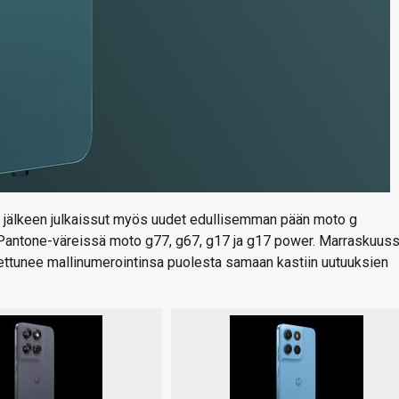
a jälkeen julkaissut myös uudet edullisemman pään moto g
 Pantone-väreissä moto g77, g67, g17 ja g17 power. Marraskuus
settunee mallinumerointinsa puolesta samaan kastiin uutuuksien