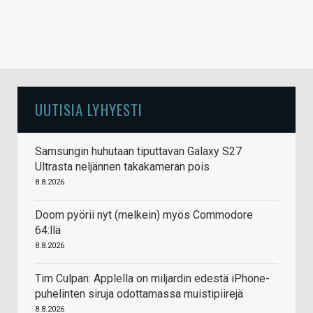
UUTISIA LYHYESTI
Samsungin huhutaan tiputtavan Galaxy S27
Ultrasta neljännen takakameran pois
8.8.2026
Doom pyörii nyt (melkein) myös Commodore
64:llä
8.8.2026
Tim Culpan: Applella on miljardin edestä iPhone-
puhelinten siruja odottamassa muistipiirejä
8.8.2026