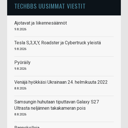
TECHBBS UUSIMMAT VIESTIT
Ajotavat ja liikennesäännöt
9.8.2026
Tesla S,3,X,Y, Roadster ja Cybertruck yleistä
9.8.2026
Pyöräily
9.8.2026
Venäjä hyökkäsi Ukrainaan 24. helmikuuta 2022
8.8.2026
Samsungin huhutaan tiputtavan Galaxy S27
Ultrasta neljännen takakameran pois
8.8.2026
Rannekelloja