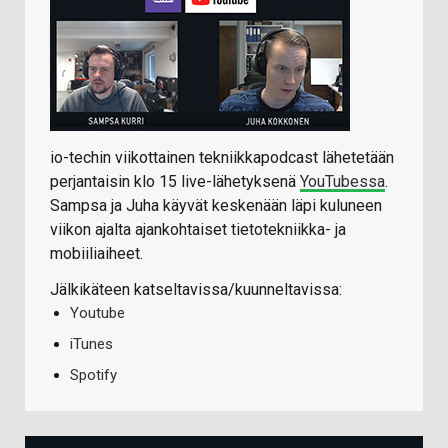
io-techin viikottainen tekniikkapodcast lähetetään
perjantaisin klo 15 live-lähetyksenä
YouTubessa
.
Sampsa ja Juha käyvät keskenään läpi kuluneen
viikon ajalta ajankohtaiset tietotekniikka- ja
mobiiliaiheet.
Jälkikäteen katseltavissa/kuunneltavissa:
Youtube
iTunes
Spotify