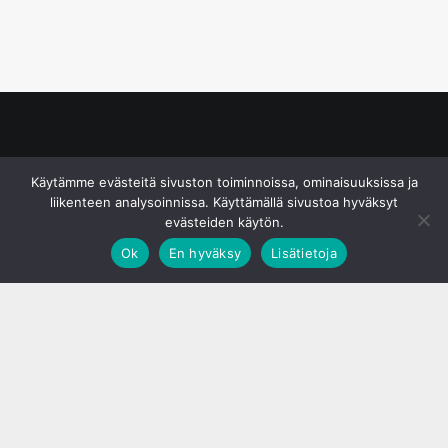
© S&J Media Oy
Käytämme evästeitä sivuston toiminnoissa, ominaisuuksissa ja
liikenteen analysoinnissa. Käyttämällä sivustoa hyväksyt
evästeiden käytön.
Ok
En hyväksy
Lisätietoja
;