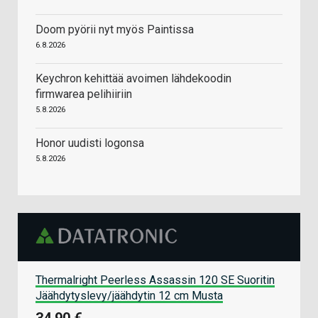
Doom pyörii nyt myös Paintissa
6.8.2026
Keychron kehittää avoimen lähdekoodin
firmwarea pelihiiriin
5.8.2026
Honor uudisti logonsa
5.8.2026
Thermalright Peerless Assassin 120 SE Suoritin
Jäähdytyslevy/jäähdytin 12 cm Musta
34,90 €