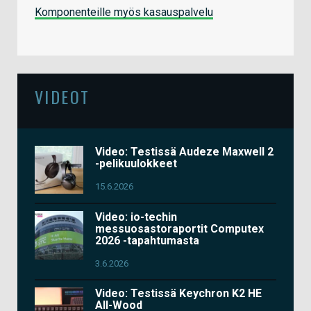
Komponenteille myös kasauspalvelu
VIDEOT
Video: Testissä Audeze Maxwell 2
-pelikuulokkeet
15.6.2026
Video: io-techin
messuosastoraportit Computex
2026 -tapahtumasta
3.6.2026
Video: Testissä Keychron K2 HE
All-Wood