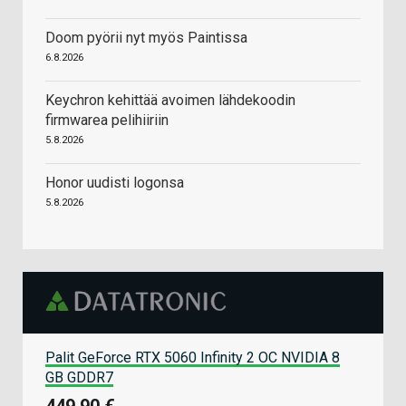
Doom pyörii nyt myös Paintissa
6.8.2026
Keychron kehittää avoimen lähdekoodin
firmwarea pelihiiriin
5.8.2026
Honor uudisti logonsa
5.8.2026
Palit GeForce RTX 5060 Infinity 2 OC NVIDIA 8
GB GDDR7
449,90 €