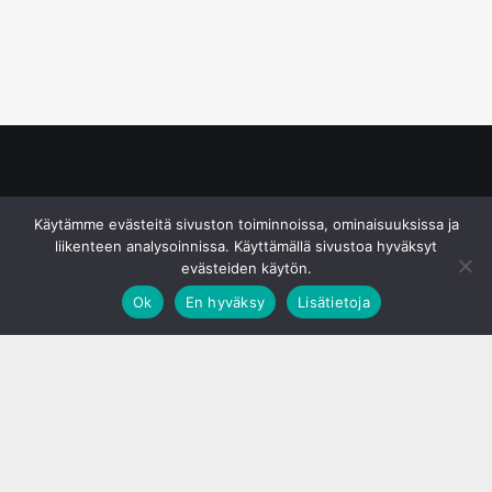
© S&J Media Oy
Käytämme evästeitä sivuston toiminnoissa, ominaisuuksissa ja
liikenteen analysoinnissa. Käyttämällä sivustoa hyväksyt
evästeiden käytön.
Ok
En hyväksy
Lisätietoja
;