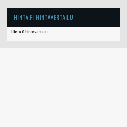
HINTA.FI HINTAVERTAILU
Hinta.fi hintavertailu