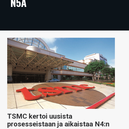
N5A
ARTIKKELIT
VIDEOT
TECHBBS
TIETOA
HINTA.FI
KAUPPA
VAIHDA TEEMA
HAKU
TSMC kertoi uusista
prosesseistaan ja aikaistaa N4:n