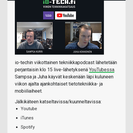
io-techin viikottainen tekniikkapodcast lähetetään
perjantaisin klo 15 live-lähetyksenä
YouTubessa
.
Sampsa ja Juha käyvät keskenään läpi kuluneen
viikon ajalta ajankohtaiset tietotekniikka- ja
mobiiliaiheet.
Jälkikäteen katseltavissa/kuunneltavissa:
Youtube
iTunes
Spotify