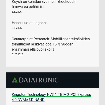
Keychron kehittää avoimen lähdekoodin
firmwarea pelihiiriin
5.8.2026
Honor uudisti logonsa
5.8.2026
Counterpoint Research: Mobiilijärjestelmäpiirien
toimitukset laskivat jopa 15 % vuoden
ensimmäisellä puoliskolla
31.7.2026
Kingston Technology NV3 1 TB M.2 PCI Express
4.0 NVMe 3D NAND