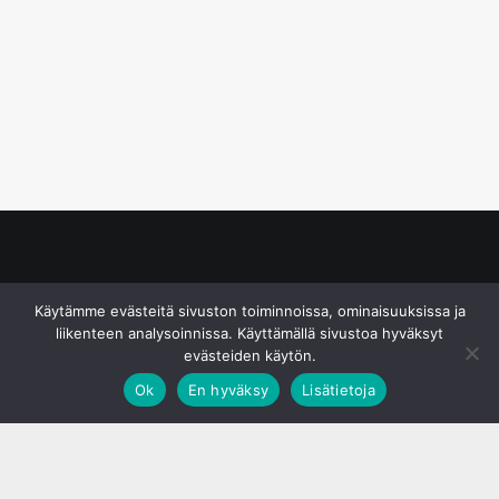
© S&J Media Oy
Käytämme evästeitä sivuston toiminnoissa, ominaisuuksissa ja
liikenteen analysoinnissa. Käyttämällä sivustoa hyväksyt
evästeiden käytön.
Ok
En hyväksy
Lisätietoja
;