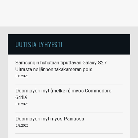
UUTISIA LYHYESTI
Samsungin huhutaan tiputtavan Galaxy S27
Ultrasta neljännen takakameran pois
6.8.2026
Doom pyörii nyt (melkein) myös Commodore
64:llä
6.8.2026
Doom pyörii nyt myös Paintissa
6.8.2026