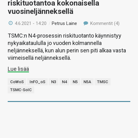
riskituotantoa kokonaisella
vuosineljänneksellä
4.6.2021 - 14:20
/
Petrus Laine
Kommentit (4)
TSMC:n N4-prosessin riskituotanto käynnistyy
nykyaikataululla jo vuoden kolmannella
neljänneksellä, kun alun perin sen piti alkaa vasta
viimeisellä neljänneksellä.
Lue lisää
CoWoS
InFO_oS
N3
N4
N5
N5A
TMSC
TSMC-SoIC