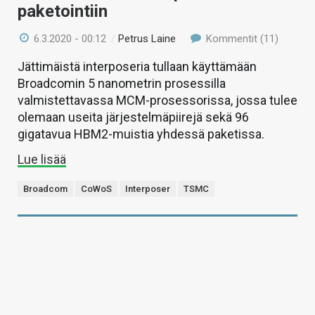
paketointiin
6.3.2020 - 00:12
/
Petrus Laine
Kommentit (11)
Jättimäistä interposeria tullaan käyttämään
Broadcomin 5 nanometrin prosessilla
valmistettavassa MCM-prosessorissa, jossa tulee
olemaan useita järjestelmäpiirejä sekä 96
gigatavua HBM2-muistia yhdessä paketissa.
Lue lisää
Broadcom
CoWoS
Interposer
TSMC