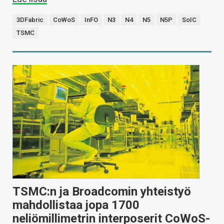
3DFabric
CoWoS
InFO
N3
N4
N5
N5P
SoIC
TSMC
TSMC:n ja Broadcomin yhteistyö
mahdollistaa jopa 1700
neliömillimetrin interposerit CoWoS-