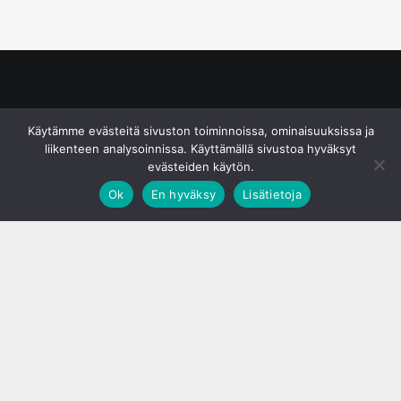
© S&J Media Oy
Käytämme evästeitä sivuston toiminnoissa, ominaisuuksissa ja
liikenteen analysoinnissa. Käyttämällä sivustoa hyväksyt
evästeiden käytön.
Ok
En hyväksy
Lisätietoja
;