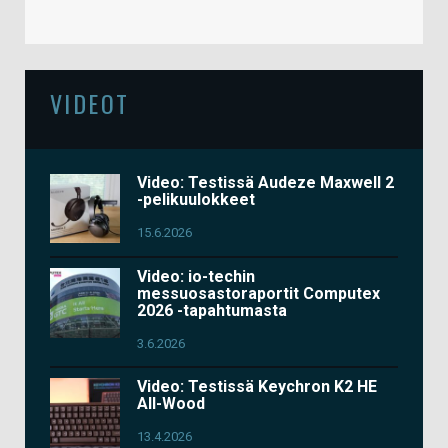
VIDEOT
Video: Testissä Audeze Maxwell 2
-pelikuulokkeet
15.6.2026
Video: io-techin
messuosastoraportit Computex
2026 -tapahtumasta
3.6.2026
Video: Testissä Keychron K2 HE
All-Wood
13.4.2026