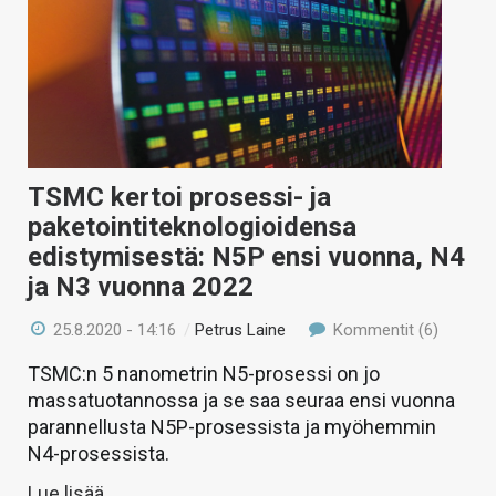
TSMC kertoi prosessi- ja
paketointiteknologioidensa
edistymisestä: N5P ensi vuonna, N4
ja N3 vuonna 2022
25.8.2020 - 14:16
/
Petrus Laine
Kommentit (6)
TSMC:n 5 nanometrin N5-prosessi on jo
massatuotannossa ja se saa seuraa ensi vuonna
parannellusta N5P-prosessista ja myöhemmin
N4-prosessista.
Lue lisää