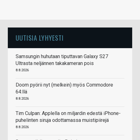
UUTISIA LYHYESTI
Samsungin huhutaan tiputtavan Galaxy S27
Ultrasta neljännen takakameran pois
8.8.2026
Doom pyörii nyt (melkein) myös Commodore
64:llä
8.8.2026
Tim Culpan: Applella on miljardin edestä iPhone-
puhelinten siruja odottamassa muistipiirejä
8.8.2026