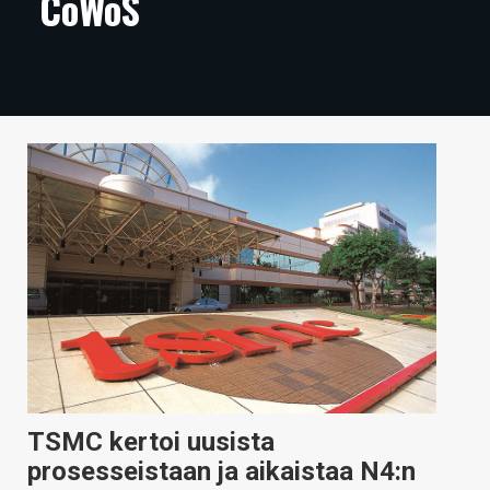
CoWoS
ARTIKKELIT
VIDEOT
TECHBBS
TIETOA
HINTA.FI
KAUPPA
VAIHDA TEEMA
HAKU
TSMC kertoi uusista
prosesseistaan ja aikaistaa N4:n