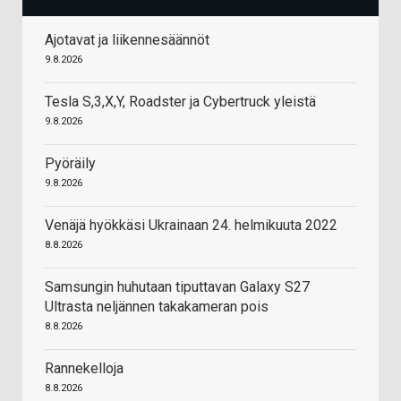
Ajotavat ja liikennesäännöt
9.8.2026
Tesla S,3,X,Y, Roadster ja Cybertruck yleistä
9.8.2026
Pyöräily
9.8.2026
Venäjä hyökkäsi Ukrainaan 24. helmikuuta 2022
8.8.2026
Samsungin huhutaan tiputtavan Galaxy S27
Ultrasta neljännen takakameran pois
8.8.2026
Rannekelloja
8.8.2026