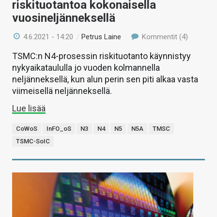
riskituotantoa kokonaisella
vuosineljänneksellä
4.6.2021 - 14:20
/
Petrus Laine
Kommentit (4)
TSMC:n N4-prosessin riskituotanto käynnistyy
nykyaikataululla jo vuoden kolmannella
neljänneksellä, kun alun perin sen piti alkaa vasta
viimeisellä neljänneksellä.
Lue lisää
CoWoS
InFO_oS
N3
N4
N5
N5A
TMSC
TSMC-SoIC