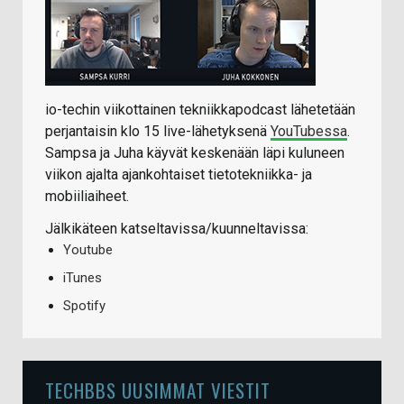
io-techin viikottainen tekniikkapodcast lähetetään
perjantaisin klo 15 live-lähetyksenä
YouTubessa
.
Sampsa ja Juha käyvät keskenään läpi kuluneen
viikon ajalta ajankohtaiset tietotekniikka- ja
mobiiliaiheet.
Jälkikäteen katseltavissa/kuunneltavissa:
Youtube
iTunes
Spotify
TECHBBS UUSIMMAT VIESTIT