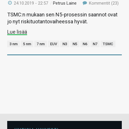
24.10.2019 - 22:57
/
Petrus Laine
Kommentit (23)
TSMC:n mukaan sen N5-prosessin saannot ovat
jo nyt riskituotantovaiheessa hyvät.
Lue lisää
3 nm
5 nm
7 nm
EUV
N3
N5
N6
N7
TSMC