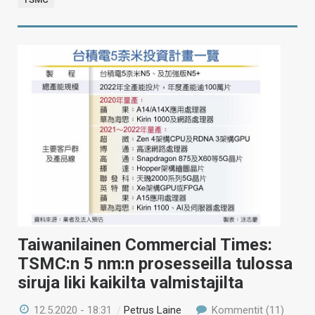
Taiwanilainen Commercial Times:
TSMC:n 5 nm:n prosesseilla tulossa
siruja liki kaikilta valmistajilta
12.5.2020 - 18:31
/
Petrus Laine
Kommentit (11)