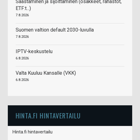
Säästäminen ja sijoittaminen (osakkeet, rahastot,
ETF:t...)
7.8.2026
Suomen valtion default 2030-luvulla
7.8.2026
IPTV-keskustelu
6.8.2026
Valta Kuuluu Kansalle (VKK)
6.8.2026
HINTA.FI HINTAVERTAILU
Hinta.fi hintavertailu