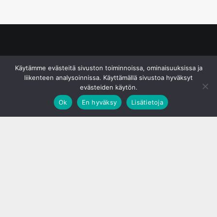
© S&J Media Oy
Käytämme evästeitä sivuston toiminnoissa, ominaisuuksissa ja
liikenteen analysoinnissa. Käyttämällä sivustoa hyväksyt
evästeiden käytön.
Ok
En hyväksy
Lisätietoja
;