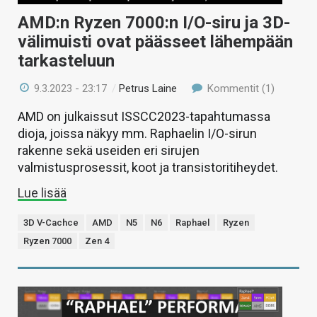
AMD:n Ryzen 7000:n I/O-siru ja 3D-
välimuisti ovat päässeet lähempään
tarkasteluun
9.3.2023 - 23:17
/
Petrus Laine
Kommentit (1)
AMD on julkaissut ISSCC2023-tapahtumassa
dioja, joissa näkyy mm. Raphaelin I/O-sirun
rakenne sekä useiden eri sirujen
valmistusprosessit, koot ja transistoritiheydet.
Lue lisää
3D V-Cachce
AMD
N5
N6
Raphael
Ryzen
Ryzen 7000
Zen 4