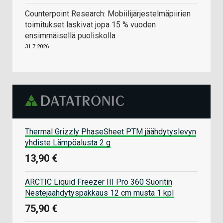
Counterpoint Research: Mobiilijärjestelmäpiirien
toimitukset laskivat jopa 15 % vuoden
ensimmäisellä puoliskolla
31.7.2026
Thermal Grizzly PhaseSheet PTM jäähdytyslevyn
yhdiste Lämpöalusta 2 g
13,90 €
ARCTIC Liquid Freezer III Pro 360 Suoritin
Nestejäähdytyspakkaus 12 cm musta 1 kpl
75,90 €