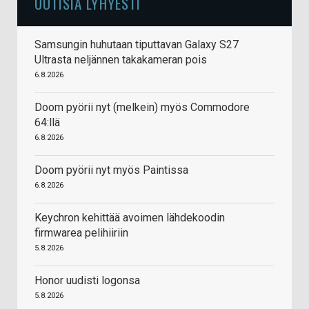
UUTISIA LYHYESTI
Samsungin huhutaan tiputtavan Galaxy S27
Ultrasta neljännen takakameran pois
6.8.2026
Doom pyörii nyt (melkein) myös Commodore
64:llä
6.8.2026
Doom pyörii nyt myös Paintissa
6.8.2026
Keychron kehittää avoimen lähdekoodin
firmwarea pelihiiriin
5.8.2026
Honor uudisti logonsa
5.8.2026