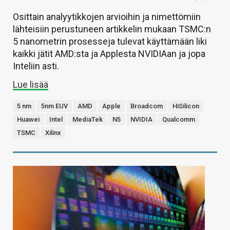
Osittain analyytikkojen arvioihin ja nimettömiin
lähteisiin perustuneen artikkelin mukaan TSMC:n
5 nanometrin prosesseja tulevat käyttämään liki
kaikki jätit AMD:sta ja Applesta NVIDIAan ja jopa
Inteliin asti.
Lue lisää
5 nm
5nm EUV
AMD
Apple
Broadcom
HiSilicon
Huawei
Intel
MediaTek
N5
NVIDIA
Qualcomm
TSMC
Xilinx