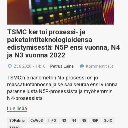
TSMC kertoi prosessi- ja
paketointiteknologioidensa
edistymisestä: N5P ensi vuonna, N4
ja N3 vuonna 2022
25.8.2020 - 14:16
/
Petrus Laine
Kommentit (6)
TSMC:n 5 nanometrin N5-prosessi on jo
massatuotannossa ja se saa seuraa ensi vuonna
parannellusta N5P-prosessista ja myöhemmin
N4-prosessista.
Lue lisää
3DFabric
CoWoS
InFO
N3
N4
N5
N5P
SoIC
TSMC