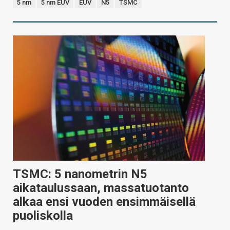
5 nm
5 nm EUV
EUV
N5
TSMC
TSMC: 5 nanometrin N5
aikataulussaan, massatuotanto
alkaa ensi vuoden ensimmäisellä
puoliskolla