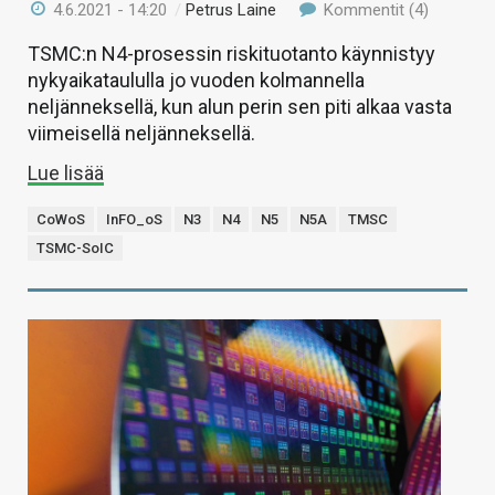
4.6.2021 - 14:20
/
Petrus Laine
Kommentit (4)
TSMC:n N4-prosessin riskituotanto käynnistyy
nykyaikataululla jo vuoden kolmannella
neljänneksellä, kun alun perin sen piti alkaa vasta
viimeisellä neljänneksellä.
Lue lisää
CoWoS
InFO_oS
N3
N4
N5
N5A
TMSC
TSMC-SoIC