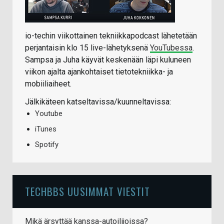
io-techin viikottainen tekniikkapodcast lähetetään
perjantaisin klo 15 live-lähetyksenä
YouTubessa
.
Sampsa ja Juha käyvät keskenään läpi kuluneen
viikon ajalta ajankohtaiset tietotekniikka- ja
mobiiliaiheet.
Jälkikäteen katseltavissa/kuunneltavissa:
Youtube
iTunes
Spotify
TECHBBS UUSIMMAT VIESTIT
Mikä ärsyttää kanssa-autoilijoissa?