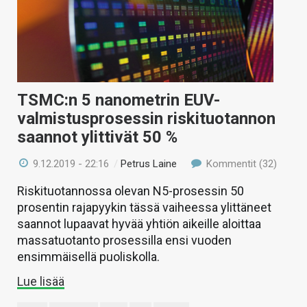
TSMC:n 5 nanometrin EUV-
valmistusprosessin riskituotannon
saannot ylittivät 50 %
9.12.2019 - 22:16
/
Petrus Laine
Kommentit (32)
Riskituotannossa olevan N5-prosessin 50
prosentin rajapyykin tässä vaiheessa ylittäneet
saannot lupaavat hyvää yhtiön aikeille aloittaa
massatuotanto prosessilla ensi vuoden
ensimmäisellä puoliskolla.
Lue lisää