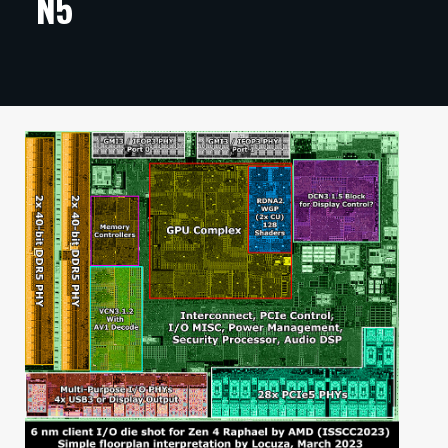
N5
ARTIKKELIT
VIDEOT
TECHBBS
TIETOA
HINTA.FI
KAUPPA
VAIHDA TEEMA
HAKU