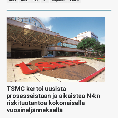
AM5
AMD
N5
N7
Raphael
Zen 4
TSMC kertoi uusista
prosesseistaan ja aikaistaa N4:n
riskituotantoa kokonaisella
vuosineljänneksellä