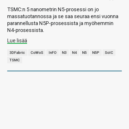
TSMC:n 5 nanometrin N5-prosessi on jo
massatuotannossa ja se saa seuraa ensi vuonna
parannellusta N5P-prosessista ja myöhemmin
N4-prosessista.
Lue lisää
3DFabric
CoWoS
InFO
N3
N4
N5
N5P
SoIC
TSMC