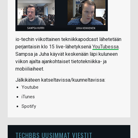
io-techin viikottainen tekniikkapodcast lähetetään
perjantaisin klo 15 live-lähetyksenä
YouTubessa
.
Sampsa ja Juha käyvät keskenään läpi kuluneen
viikon ajalta ajankohtaiset tietotekniikka- ja
mobiiliaiheet.
Jälkikäteen katseltavissa/kuunneltavissa:
Youtube
iTunes
Spotify
TECHBBS UUSIMMAT VIESTIT