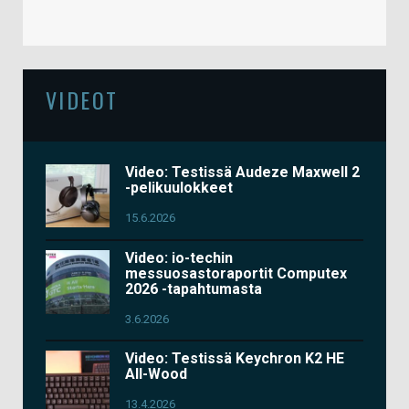
VIDEOT
Video: Testissä Audeze Maxwell 2
-pelikuulokkeet
15.6.2026
Video: io-techin
messuosastoraportit Computex
2026 -tapahtumasta
3.6.2026
Video: Testissä Keychron K2 HE
All-Wood
13.4.2026