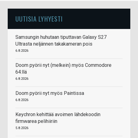
UUTISIA LYHYESTI
Samsungin huhutaan tiputtavan Galaxy S27
Ultrasta neljännen takakameran pois
6.8.2026
Doom pyörii nyt (melkein) myös Commodore
64:llä
6.8.2026
Doom pyörii nyt myös Paintissa
6.8.2026
Keychron kehittää avoimen lähdekoodin
firmwarea pelihiiriin
5.8.2026