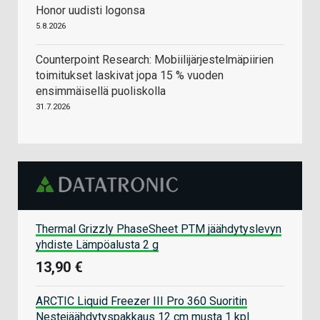
Honor uudisti logonsa
5.8.2026
Counterpoint Research: Mobiilijärjestelmäpiirien
toimitukset laskivat jopa 15 % vuoden
ensimmäisellä puoliskolla
31.7.2026
Thermal Grizzly PhaseSheet PTM jäähdytyslevyn
yhdiste Lämpöalusta 2 g
13,90 €
ARCTIC Liquid Freezer III Pro 360 Suoritin
Nestejäähdytyspakkaus 12 cm musta 1 kpl