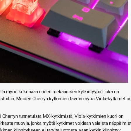
ella myös kokonaan uuden mekaanisen kytkintyypin, joka on
istöihin. Muiden Cherryn kytkimien tavoin myös Viola-kytkimet o
i Cherryn tunnetuista MX-kytkimistä. Viola-kytkimien kuori on
irkasta muovia, jonka myötä kytkimet voidaan valaista näppäimis
tkimen kiinnitykseen ei tarvita juotosta, vaan kytkin kiinnittyy