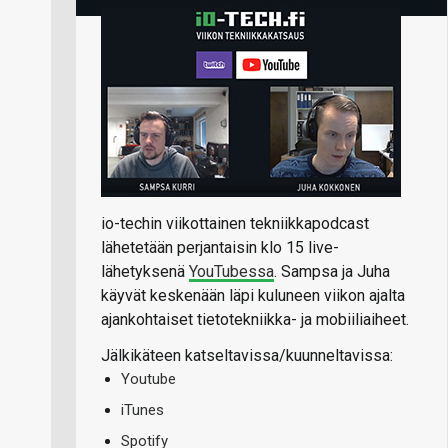
io-techin viikottainen tekniikkapodcast
lähetetään perjantaisin klo 15 live-
lähetyksenä
YouTubessa
. Sampsa ja Juha
käyvät keskenään läpi kuluneen viikon ajalta
ajankohtaiset tietotekniikka- ja mobiiliaiheet.
Jälkikäteen katseltavissa/kuunneltavissa:
Youtube
iTunes
Spotify