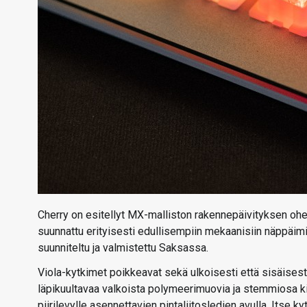
Cherry on esitellyt MX-malliston rakennepäivityksen oh
suunnattu erityisesti edullisempiin mekaanisiin näppäim
suunniteltu ja valmistettu Saksassa.
Viola-kytkimet poikkeavat sekä ulkoisesti että sisäisest
läpikuultavaa valkoista polymeerimuovia ja stemmiosa k
piirilevylle asennettavien pintaliitosledien avulla. Itse ky