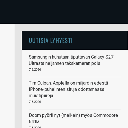
UUTISIA LYHYESTI
Samsungin huhutaan tiputtavan Galaxy S27
Ultrasta neljännen takakameran pois
7.8.2026
Tim Culpan: Applella on miljardin edestä
iPhone-puhelinten siruja odottamassa
muistipiirejä
7.8.2026
Doom pyörii nyt (melkein) myös Commodore
64:llä
7.8.2026