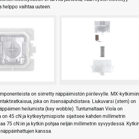
a helppo vaihtaa uuteen.
mponenteista on siirretty näppäimistön piirilevylle. MX-kytkimiin
ntaktiratkaisua, joka on itsensäpuhdistava. Liukuvarsi (stem) on
 näppäimen heilumista (key wobble). Tuntumaltaan Viola on
 on 45 cN ja kytkeytymispiste sijaitsee kahden millimetrin
 75 cN:iin ja kytkin pohjaa neljän millimetrin syvyydessä. Kytki
näppäinhattujen kanssa.