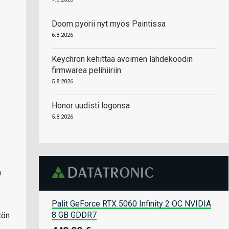
Doom pyörii nyt myös Paintissa
6.8.2026
Keychron kehittää avoimen lähdekoodin
firmwarea pelihiiriin
5.8.2026
Honor uudisti logonsa
5.8.2026
n
Palit GeForce RTX 5060 Infinity 2 OC NVIDIA
8 GB GDDR7
tön