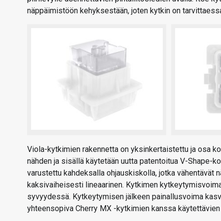
näppäimistöön kehyksestään, joten kytkin on tarvittaess
Viola-kytkimien rakennetta on yksinkertaistettu ja osa ko
nähden ja sisällä käytetään uutta patentoitua V-Shape-ko
varustettu kahdeksalla ohjauskiskolla, jotka vähentävät
kaksivaiheisesti lineaarinen. Kytkimen kytkeytymisvoima
syvyydessä. Kytkeytymisen jälkeen painallusvoima kasvaa
yhteensopiva Cherry MX -kytkimien kanssa käytettävien 