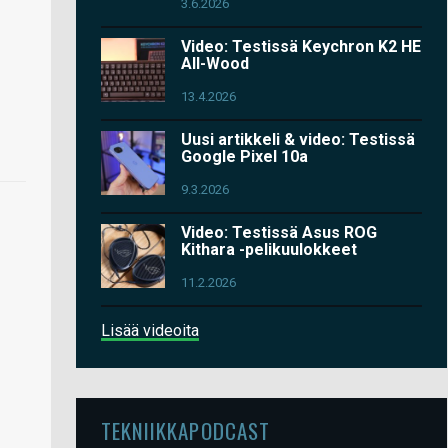
3.6.2026
Video: Testissä Keychron K2 HE
All-Wood
13.4.2026
Uusi artikkeli & video: Testissä
Google Pixel 10a
9.3.2026
Video: Testissä Asus ROG
Kithara -pelikuulokkeet
11.2.2026
Lisää videoita
TEKNIIKKAPODCAST