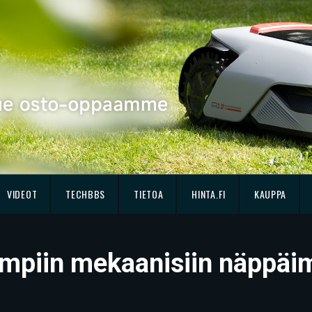
VIDEOT
TECHBBS
TIETOA
HINTA.FI
KAUPPA
sempiin mekaanisiin näppä