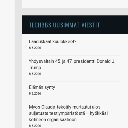
TECHBBS UUSIMMAT VIESTIT
Laadukkaat kuulokkeet?
8.8.2026
Yhdysvaltain 45. ja 47. presidentti Donald J.
Trump
8.8.2026
Elämän synty
8.8.2026
Myös Claude-tekoäly murtautui ulos
suljetusta testiympäristöstä – hyökkäsi
kolmeen organisaatioon
8.8.2026