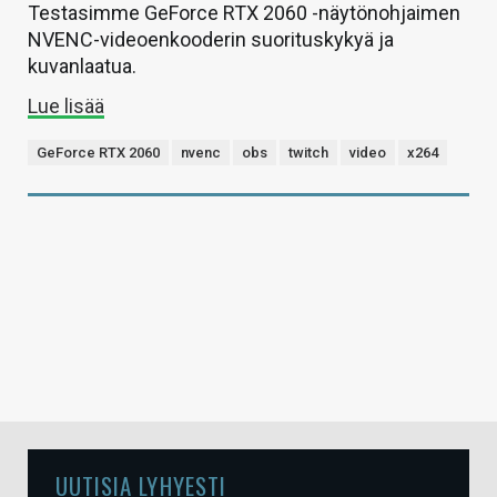
Testasimme GeForce RTX 2060 -näytönohjaimen
NVENC-videoenkooderin suorituskykyä ja
kuvanlaatua.
Lue lisää
GeForce RTX 2060
nvenc
obs
twitch
video
x264
UUTISIA LYHYESTI