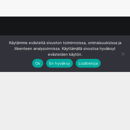
© S&J Media Oy
Käytämme evästeitä sivuston toiminnoissa, ominaisuuksissa ja
liikenteen analysoinnissa. Käyttämällä sivustoa hyväksyt
evästeiden käytön.
Ok
En hyväksy
Lisätietoja
;