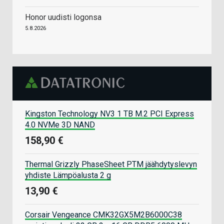
Honor uudisti logonsa
5.8.2026
Kingston Technology NV3 1 TB M.2 PCI Express
4.0 NVMe 3D NAND
158,90 €
Thermal Grizzly PhaseSheet PTM jäähdytyslevyn
yhdiste Lämpöalusta 2 g
13,90 €
Corsair Vengeance CMK32GX5M2B6000C38