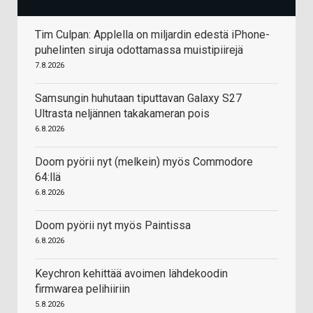
Tim Culpan: Applella on miljardin edestä iPhone-
puhelinten siruja odottamassa muistipiirejä
7.8.2026
Samsungin huhutaan tiputtavan Galaxy S27
Ultrasta neljännen takakameran pois
6.8.2026
Doom pyörii nyt (melkein) myös Commodore
64:llä
6.8.2026
Doom pyörii nyt myös Paintissa
6.8.2026
Keychron kehittää avoimen lähdekoodin
firmwarea pelihiiriin
5.8.2026