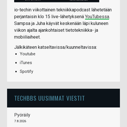
io-techin viikottainen tekniikkapodcast lähetetään
perjantaisin klo 15 live-lähetyksenä
YouTubessa
.
Sampsa ja Juha käyvät keskenään läpi kuluneen
viikon ajalta ajankohtaiset tietotekniikka- ja
mobiiliaiheet.
Jälkikäteen katseltavissa/kuunneltavissa:
Youtube
iTunes
Spotify
TECHBBS UUSIMMAT VIESTIT
Pyöräily
7.8.2026