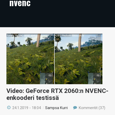
nvenc
ARTIKKELIT
VIDEOT
TECHBBS
TIETOA
HINTA.FI
KAUPPA
VAIHDA TEEMA
Video: GeForce RTX 2060:n NVENC-
HAKU
enkooderi testissä
24.1.2019 - 18:04
/
Sampsa Kurri
Kommentit (37)