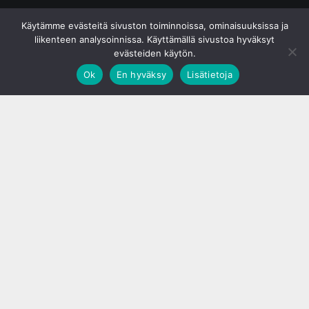
© S&J Media Oy
Käytämme evästeitä sivuston toiminnoissa, ominaisuuksissa ja
liikenteen analysoinnissa. Käyttämällä sivustoa hyväksyt
evästeiden käytön.
Ok
En hyväksy
Lisätietoja
;