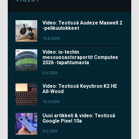
Video: Testissä Audeze Maxwell 2
-pelikuulokkeet
15.6.2026
Video: io-techin
messuosastoraportit Computex
2026 -tapahtumasta
3.6.2026
Video: Testissä Keychron K2 HE
All-Wood
13.4.2026
Uusi artikkeli & video: Testissä
Google Pixel 10a
9.3.2026