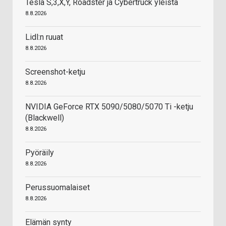
Tesla S,3,X,Y, Roadster ja Cybertruck yleistä
8.8.2026
Lidl:n ruuat
8.8.2026
Screenshot-ketju
8.8.2026
NVIDIA GeForce RTX 5090/5080/5070 Ti -ketju
(Blackwell)
8.8.2026
Pyöräily
8.8.2026
Perussuomalaiset
8.8.2026
Elämän synty