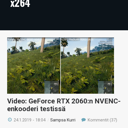
x264
ARTIKKELIT
VIDEOT
TECHBBS
TIETOA
HINTA.FI
KAUPPA
VAIHDA TEEMA
Video: GeForce RTX 2060:n NVENC-
HAKU
enkooderi testissä
24.1.2019 - 18:04
/
Sampsa Kurri
Kommentit (37)