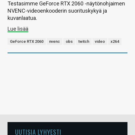
Testasimme GeForce RTX 2060 -näytönohjaimen
NVENC-videoenkooderin suorituskykyä ja
kuvanlaatua.
Lue lisää
GeForce RTX 2060
nvenc
obs
twitch
video
x264
UUTISIA LYHYESTI