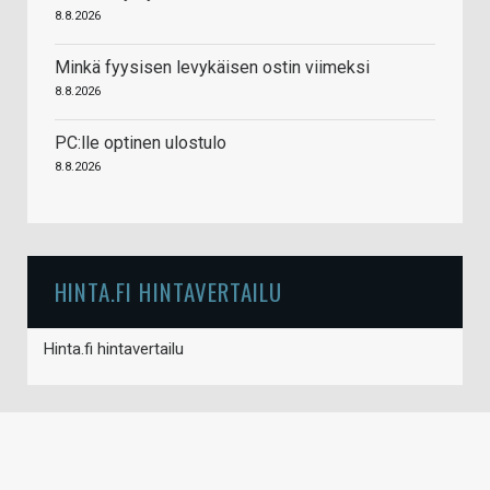
8.8.2026
Minkä fyysisen levykäisen ostin viimeksi
8.8.2026
PC:lle optinen ulostulo
8.8.2026
HINTA.FI HINTAVERTAILU
Hinta.fi hintavertailu