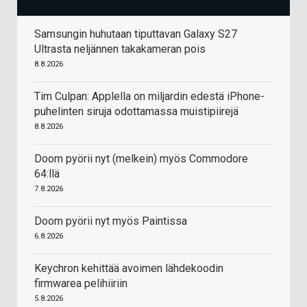
Samsungin huhutaan tiputtavan Galaxy S27
Ultrasta neljännen takakameran pois
8.8.2026
Tim Culpan: Applella on miljardin edestä iPhone-
puhelinten siruja odottamassa muistipiirejä
8.8.2026
Doom pyörii nyt (melkein) myös Commodore
64:llä
7.8.2026
Doom pyörii nyt myös Paintissa
6.8.2026
Keychron kehittää avoimen lähdekoodin
firmwarea pelihiiriin
5.8.2026