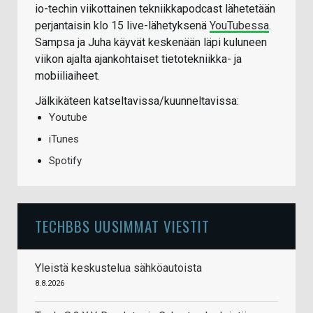
io-techin viikottainen tekniikkapodcast lähetetään
perjantaisin klo 15 live-lähetyksenä
YouTubessa
.
Sampsa ja Juha käyvät keskenään läpi kuluneen
viikon ajalta ajankohtaiset tietotekniikka- ja
mobiiliaiheet.
Jälkikäteen katseltavissa/kuunneltavissa:
Youtube
iTunes
Spotify
TECHBBS UUSIMMAT VIESTIT
Yleistä keskustelua sähköautoista
8.8.2026