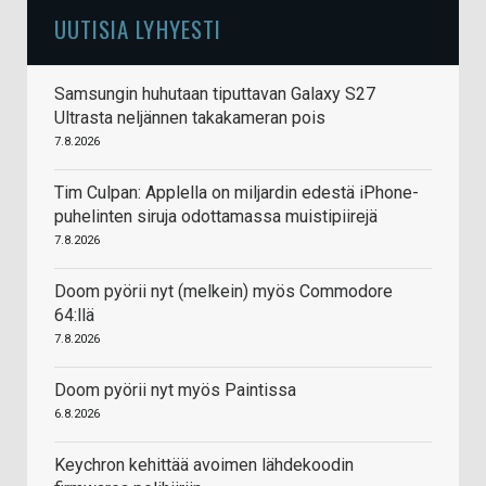
UUTISIA LYHYESTI
Samsungin huhutaan tiputtavan Galaxy S27
Ultrasta neljännen takakameran pois
7.8.2026
Tim Culpan: Applella on miljardin edestä iPhone-
puhelinten siruja odottamassa muistipiirejä
7.8.2026
Doom pyörii nyt (melkein) myös Commodore
64:llä
7.8.2026
Doom pyörii nyt myös Paintissa
6.8.2026
Keychron kehittää avoimen lähdekoodin