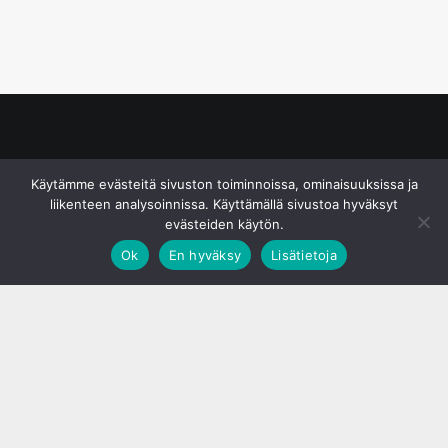
© S&J Media Oy
Käytämme evästeitä sivuston toiminnoissa, ominaisuuksissa ja
liikenteen analysoinnissa. Käyttämällä sivustoa hyväksyt
evästeiden käytön.
Ok
En hyväksy
Lisätietoja
;