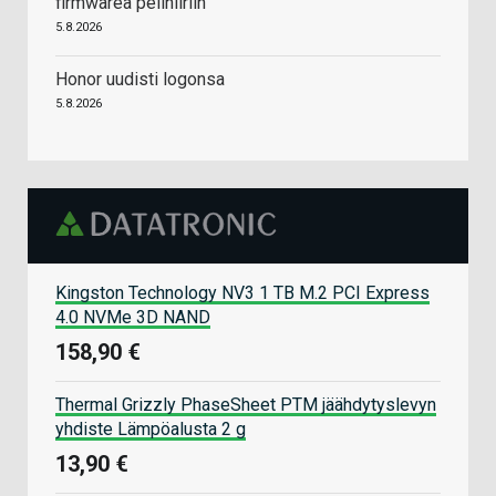
firmwarea pelihiiriin
5.8.2026
Honor uudisti logonsa
5.8.2026
Kingston Technology NV3 1 TB M.2 PCI Express
4.0 NVMe 3D NAND
158,90 €
Thermal Grizzly PhaseSheet PTM jäähdytyslevyn
yhdiste Lämpöalusta 2 g
13,90 €