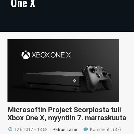
One X
ARTIKKELIT
VIDEOT
TECHBBS
TIETOA
HINTA.FI
KAUPPA
VAIHDA TEEMA
Microsoftin Project Scorpiosta tuli
HAKU
Xbox One X, myyntiin 7. marraskuuta
12.6.2017 - 13:58
/
Petrus Laine
Kommentit (37)