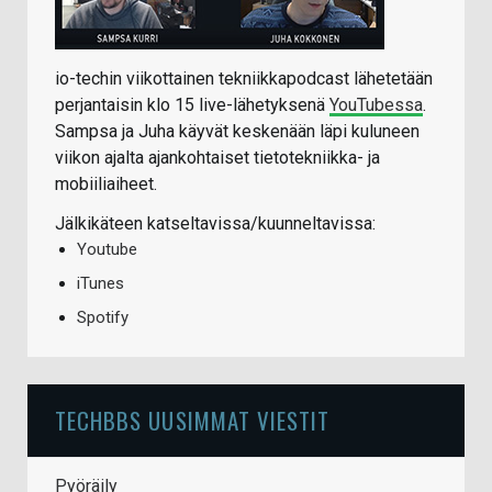
io-techin viikottainen tekniikkapodcast lähetetään
perjantaisin klo 15 live-lähetyksenä
YouTubessa
.
Sampsa ja Juha käyvät keskenään läpi kuluneen
viikon ajalta ajankohtaiset tietotekniikka- ja
mobiiliaiheet.
Jälkikäteen katseltavissa/kuunneltavissa:
Youtube
iTunes
Spotify
TECHBBS UUSIMMAT VIESTIT
Pyöräily