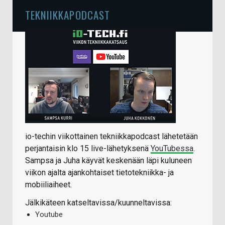
TEKNIIKKAPODCAST
io-techin viikottainen tekniikkapodcast lähetetään
perjantaisin klo 15 live-lähetyksenä
YouTubessa
.
Sampsa ja Juha käyvät keskenään läpi kuluneen
viikon ajalta ajankohtaiset tietotekniikka- ja
mobiiliaiheet.
Jälkikäteen katseltavissa/kuunneltavissa:
Youtube