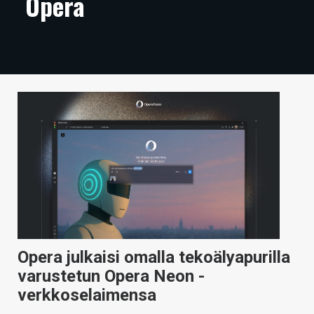
Opera
ARTIKKELIT
VIDEOT
TECHBBS
TIETOA
HINTA.FI
KAUPPA
VAIHDA TEEMA
Opera julkaisi omalla tekoälyapurilla
HAKU
varustetun Opera Neon -
verkkoselaimensa