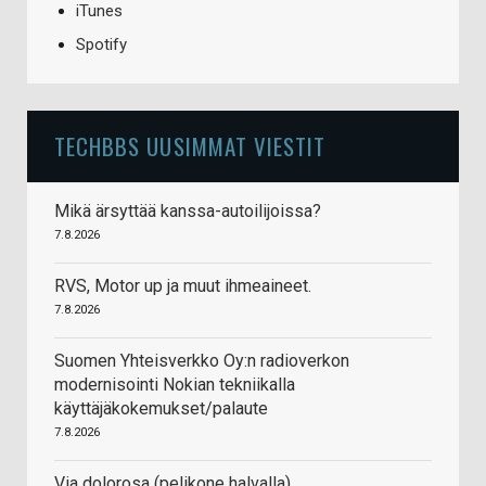
iTunes
Spotify
TECHBBS UUSIMMAT VIESTIT
Mikä ärsyttää kanssa-autoilijoissa?
7.8.2026
RVS, Motor up ja muut ihmeaineet.
7.8.2026
Suomen Yhteisverkko Oy:n radioverkon
modernisointi Nokian tekniikalla
käyttäjäkokemukset/palaute
7.8.2026
Via dolorosa (pelikone halvalla)