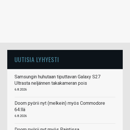
UUTISIA LYHYESTI
Samsungin huhutaan tiputtavan Galaxy S27
Ultrasta neljännen takakameran pois
6.8.2026
Doom pyörii nyt (melkein) myös Commodore
64:llä
6.8.2026
Doom pyörii nyt myös Paintissa