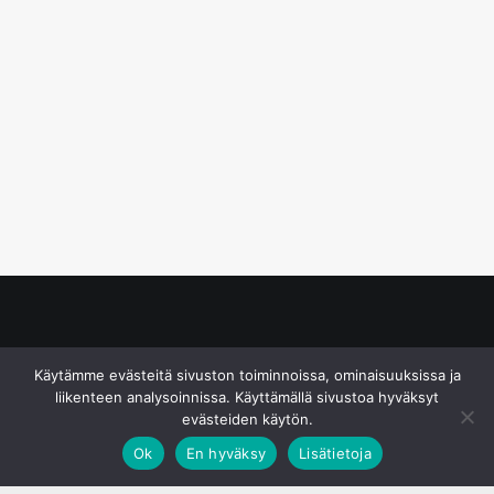
© S&J Media Oy
Käytämme evästeitä sivuston toiminnoissa, ominaisuuksissa ja
liikenteen analysoinnissa. Käyttämällä sivustoa hyväksyt
evästeiden käytön.
Ok
En hyväksy
Lisätietoja