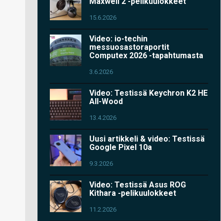
Maxwell 2 -pelikuulokkeet
15.6.2026
Video: io-techin
messuosastoraportit
Computex 2026 -tapahtumasta
3.6.2026
Video: Testissä Keychron K2 HE
All-Wood
13.4.2026
Uusi artikkeli & video: Testissä
Google Pixel 10a
9.3.2026
Video: Testissä Asus ROG
Kithara -pelikuulokkeet
11.2.2026