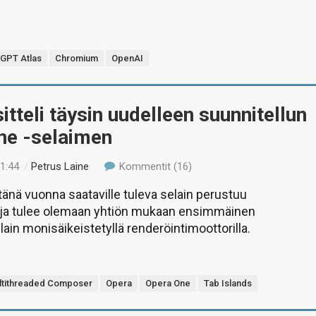
GPT Atlas
Chromium
OpenAI
itteli täysin uudelleen suunnitellun
ne -selaimen
01:44
/
Petrus Laine
Kommentit (16)
nä vuonna saataville tuleva selain perustuu
ja tulee olemaan yhtiön mukaan ensimmäinen
lain monisäikeistetyllä renderöintimoottorilla.
ltithreaded Composer
Opera
Opera One
Tab Islands