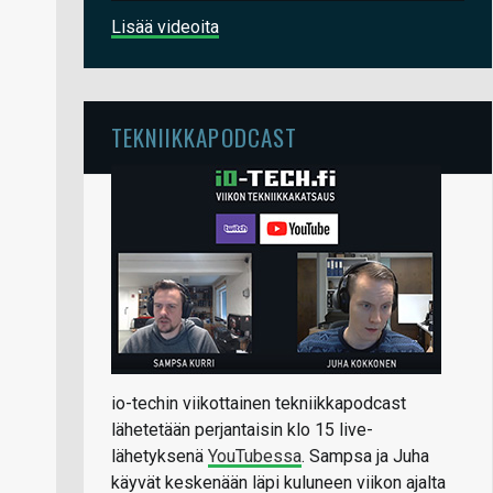
Lisää videoita
TEKNIIKKAPODCAST
io-techin viikottainen tekniikkapodcast
lähetetään perjantaisin klo 15 live-
lähetyksenä
YouTubessa
. Sampsa ja Juha
käyvät keskenään läpi kuluneen viikon ajalta