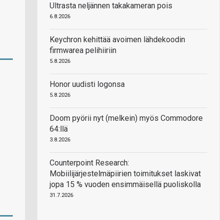
Ultrasta neljännen takakameran pois
6.8.2026
Keychron kehittää avoimen lähdekoodin
firmwarea pelihiiriin
5.8.2026
Honor uudisti logonsa
5.8.2026
Doom pyörii nyt (melkein) myös Commodore
64:llä
3.8.2026
Counterpoint Research:
Mobiilijärjestelmäpiirien toimitukset laskivat
jopa 15 % vuoden ensimmäisellä puoliskolla
31.7.2026