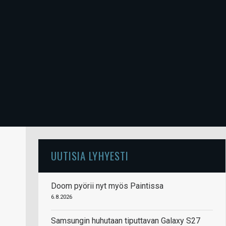
UUTISIA LYHYESTI
Doom pyörii nyt myös Paintissa
6.8.2026
Samsungin huhutaan tiputtavan Galaxy S27