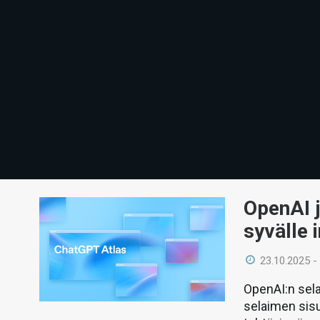
OpenAI j
syvälle 
23.10.2025 -
OpenAI:n sela
selaimen sisu