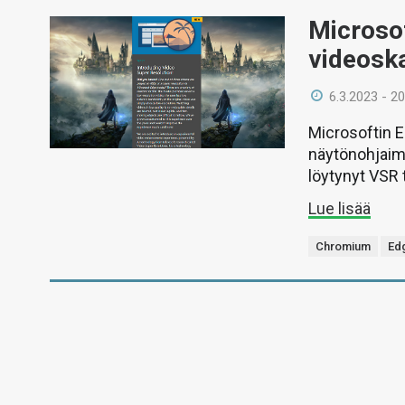
Microsof
videosk
6.3.2023 - 20
Microsoftin E
näytönohjaimi
löytynyt VSR 
Lue lisää
Chromium
Ed