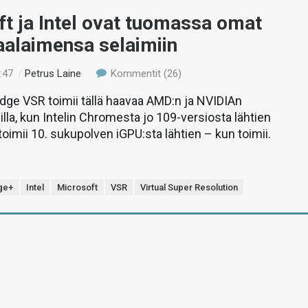
t ja Intel ovat tuomassa omat
aalaimensa selaimiin
:47
/
Petrus Laine
Kommentit (26)
dge VSR toimii tällä haavaa AMD:n ja NVIDIAn
lla, kun Intelin Chromesta jo 109-versiosta lähtien
toimii 10. sukupolven iGPU:sta lähtien – kun toimii.
ge+
Intel
Microsoft
VSR
Virtual Super Resolution