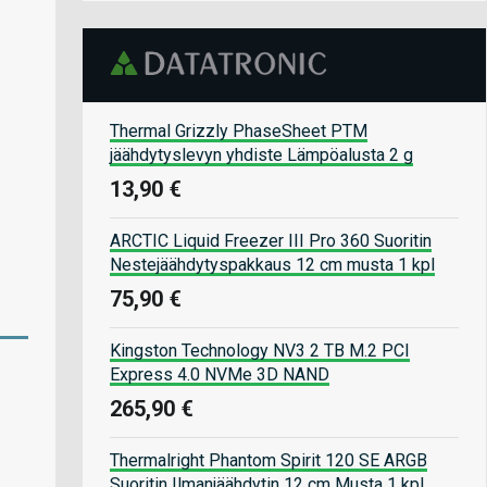
Thermal Grizzly PhaseSheet PTM
jäähdytyslevyn yhdiste Lämpöalusta 2 g
13,90 €
ARCTIC Liquid Freezer III Pro 360 Suoritin
Nestejäähdytyspakkaus 12 cm musta 1 kpl
75,90 €
Kingston Technology NV3 2 TB M.2 PCI
Express 4.0 NVMe 3D NAND
265,90 €
Thermalright Phantom Spirit 120 SE ARGB
Suoritin Ilmanjäähdytin 12 cm Musta 1 kpl