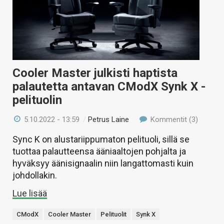
Cooler Master julkisti haptista
palautetta antavan CModX Synk X -
pelituolin
5.10.2022 - 13:59
/
Petrus Laine
Kommentit (3)
Sync K on alustariippumaton pelituoli, sillä se
tuottaa palautteensa ääniaaltojen pohjalta ja
hyväksyy äänisignaalin niin langattomasti kuin
johdollakin.
Lue lisää
CModX
Cooler Master
Pelituolit
Synk X