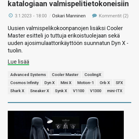
katalogiaan valmispelitietokoneisiin
3.1.2023 - 18:00
/
Oskari Manninen
Kommentit (2)
Uusien valmispelikokoonpanojen lisäksi Cooler
Master esitteli jo tuttuja erikoistuolejaan sekä
uuden ajosimulaattorikäyttöön suunnatun Dyn X -
tuolin.
Lue lisää
Advanced Systems
Cooler Master
CoolingX
Cosmos Infinity
Dyn X
Mini X
Motion-1
Orb X
SFX
Shark X
Sneaker X
Synk X
V1100
V1300
mini-ITX