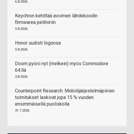
6.8.2026
Keychron kehittää avoimen lähdekoodin
firmwarea pelihiiriin
5.8.2026
Honor uudisti logonsa
5.8.2026
Doom pyörii nyt (melkein) myös Commodore
64:llä
3.8.2026
Counterpoint Research: Mobiilijärjestelmäpiirien
toimitukset laskivat jopa 15 % vuoden
ensimmäisellä puoliskolla
31.7.2026