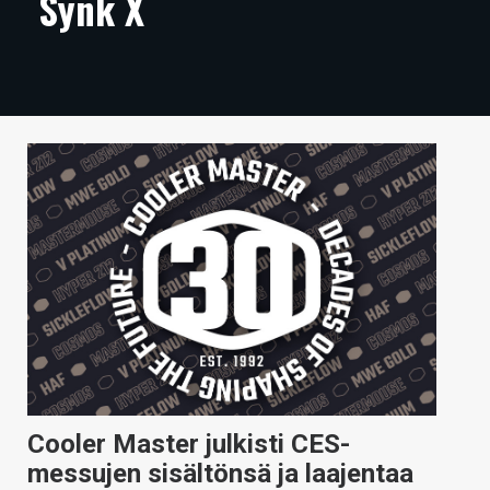
Synk X
ARTIKKELIT
VIDEOT
TECHBBS
TIETOA
HINTA.FI
KAUPPA
VAIHDA TEEMA
HAKU
Cooler Master julkisti CES-
messujen sisältönsä ja laajentaa