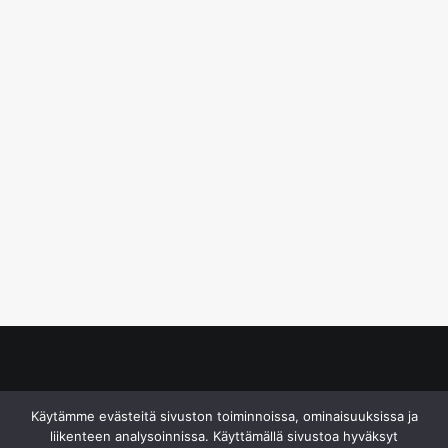
© S&J Media Oy
Käytämme evästeitä sivuston toiminnoissa, ominaisuuksissa ja
liikenteen analysoinnissa. Käyttämällä sivustoa hyväksyt