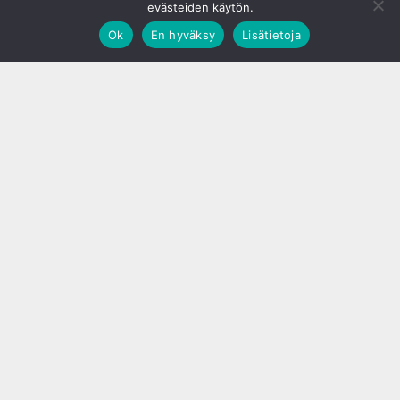
evästeiden käytön.
Ok
En hyväksy
Lisätietoja
;