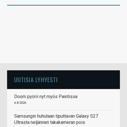
UUTISIA LYHYESTI
Doom pyörii nyt myös Paintissa
6.8.2026
Samsungin huhutaan tiputtavan Galaxy S27
Ultrasta neljännen takakameran pois