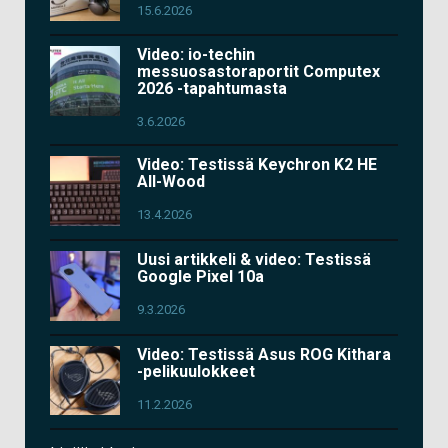
15.6.2026
Video: io-techin
messuosastoraportit Computex
2026 -tapahtumasta
3.6.2026
Video: Testissä Keychron K2 HE
All-Wood
13.4.2026
Uusi artikkeli & video: Testissä
Google Pixel 10a
9.3.2026
Video: Testissä Asus ROG Kithara
-pelikuulokkeet
11.2.2026