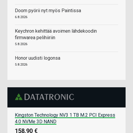
Doom pyörii nyt myös Paintissa
6.8.2026
Keychron kehittää avoimen lähdekoodin
firmwarea pelihiiriin
5.8.2026
Honor uudisti logonsa
5.8.2026
Kingston Technology NV3 1 TB M.2 PCI Express
4.0 NVMe 3D NAND
158,90 €