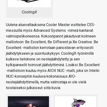
CoolingX
Uutena aluevaltauksena Cooler Master esittelee CES-
messuilla myös Advanced Systems -nimeä kantavat
valmispelikoneensa. Kokoonpanot jakautuvat kolmeen
mallistoon: Be Excellent, Be Different ja Be Creative. Be
Excellent -malliston kerrotaan panostavan erityisesti
jäähdytykseen ja suorituskykyyn. CoolingX-työnimillä
kulkeva tietokone on nestejäähdytetty ja sen
kylkipaneelit toimivat jäähdyttiminä. Lisäksi Be Excellent
-mallistoon kuuluu myös AIOX NUC -malli, joka on Intelin
NUC-konseptiin kuuluva kokonaisuus AIO-
nestejäähdyttimellä, mutta valmistaja ei ole vielä
toistaiseksi julkaissut siitä kuvia.