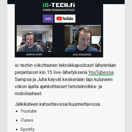
io-techin viikottainen tekniikkapodcast lähetetään
perjantaisin klo 15 live-lähetyksenä
YouTubessa
.
Sampsa ja Juha käyvät keskenään läpi kuluneen
viikon ajalta ajankohtaiset tietotekniikka- ja
mobiiliaiheet.
Jälkikäteen katseltavissa/kuunneltavissa:
Youtube
iTunes
Spotify