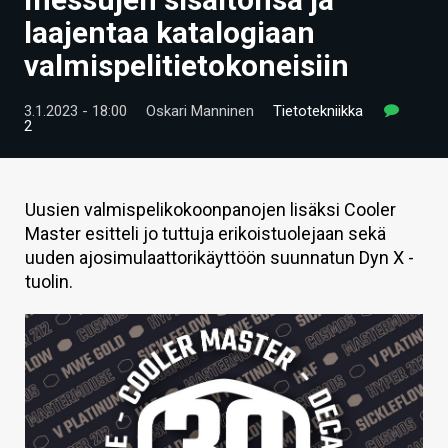
ARTIKKELIT
laajentaa katalogiaan
valmispelitietokoneisiin
VIDEOT
TECHBBS
3.1.2023 - 18:00
Oskari Manninen
Tietotekniikka
2
TIETOA
HINTA.FI
Uusien valmispelikokoonpanojen lisäksi Cooler
Master esitteli jo tuttuja erikoistuolejaan sekä
KAUPPA
uuden ajosimulaattorikäyttöön suunnatun Dyn X -
VAIHDA TEEMA
tuolin.
HAKU