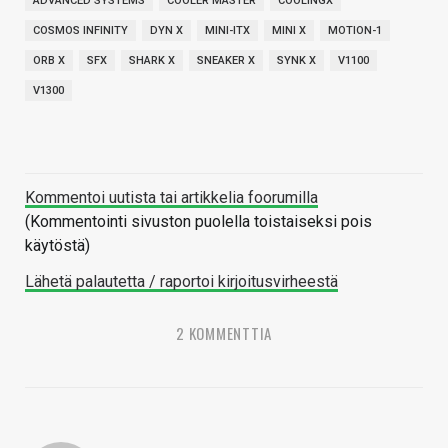
ADVANCED SYSTEMS
COOLER MASTER
COOLINGX
COSMOS INFINITY
DYN X
MINI-ITX
MINI X
MOTION-1
ORB X
SFX
SHARK X
SNEAKER X
SYNK X
V1100
V1300
Kommentoi uutista tai artikkelia foorumilla
(Kommentointi sivuston puolella toistaiseksi pois
käytöstä)
Lähetä palautetta / raportoi kirjoitusvirheestä
2 KOMMENTTIA