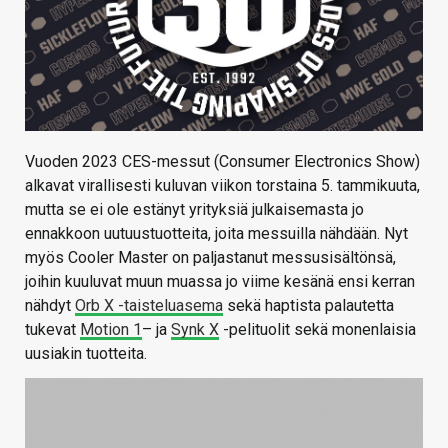
Vuoden 2023 CES-messut (Consumer Electronics Show)
alkavat virallisesti kuluvan viikon torstaina 5. tammikuuta,
mutta se ei ole estänyt yrityksiä julkaisemasta jo
ennakkoon uutuustuotteita, joita messuilla nähdään. Nyt
myös Cooler Master on paljastanut messusisältönsä,
joihin kuuluvat muun muassa jo viime kesänä ensi kerran
nähdyt
Orb X -taisteluasema
sekä haptista palautetta
tukevat
Motion 1
– ja
Synk X
-pelituolit sekä monenlaisia
uusiakin tuotteita.