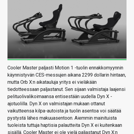
Cooler Master paljasti Motion 1 -tuolin ennakkomyynnin
käynnistyvän CES-messujen aikana 2299 dollarin hintaan,
mutta Orb X:n aikatauluja yritys ei vieläkään
tiedotteessaan paljastanut. Sen sijaan valmistaja laajensi
pelituolivalikoimaansa entisestään uudella Dyn X -
ajotuolilla. Dyn X on valmistajan mukaan ottanut
vaikutteensa kilpa-autoista ja tuolin asentoa voi säätää
pystystä lähes makuuasentoon. Aiemmin mainituista
tuoleista tuttuja haptisia palautteita Dyn X ei kuitenkaan
sisällä. Cooler Master ei ole vielä paljastanut Dyn X:n