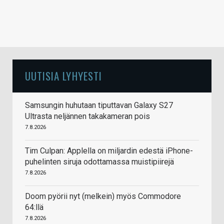
UUTISIA LYHYESTI
Samsungin huhutaan tiputtavan Galaxy S27
Ultrasta neljännen takakameran pois
7.8.2026
Tim Culpan: Applella on miljardin edestä iPhone-
puhelinten siruja odottamassa muistipiirejä
7.8.2026
Doom pyörii nyt (melkein) myös Commodore
64:llä
7.8.2026