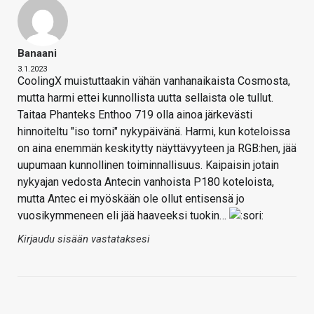
Banaani
3.1.2023
CoolingX muistuttaakin vähän vanhanaikaista Cosmosta,
mutta harmi ettei kunnollista uutta sellaista ole tullut.
Taitaa Phanteks Enthoo 719 olla ainoa järkevästi
hinnoiteltu "iso torni" nykypäivänä. Harmi, kun koteloissa
on aina enemmän keskitytty näyttävyyteen ja RGB:hen, jää
uupumaan kunnollinen toiminnallisuus. Kaipaisin jotain
nykyajan vedosta Antecin vanhoista P180 koteloista,
mutta Antec ei myöskään ole ollut entisensä jo
vuosikymmeneen eli jää haaveeksi tuokin…
Kirjaudu sisään vastataksesi