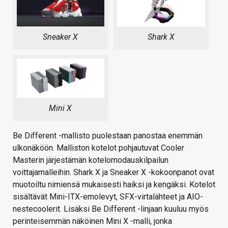
Sneaker X
Shark X
Mini X
Be Different -mallisto puolestaan panostaa enemmän
ulkonäköön. Malliston kotelot pohjautuvat Cooler
Masterin järjestämän kotelomodauskilpailun
voittajamalleihin. Shark X ja Sneaker X -kokoonpanot ovat
muotoiltu nimiensä mukaisesti haiksi ja kengäksi. Kotelot
sisältävät Mini-ITX-emolevyt, SFX-virtalähteet ja AIO-
nestecoolerit. Lisäksi Be Different -linjaan kuuluu myös
perinteisemmän näköinen Mini X -malli, jonka