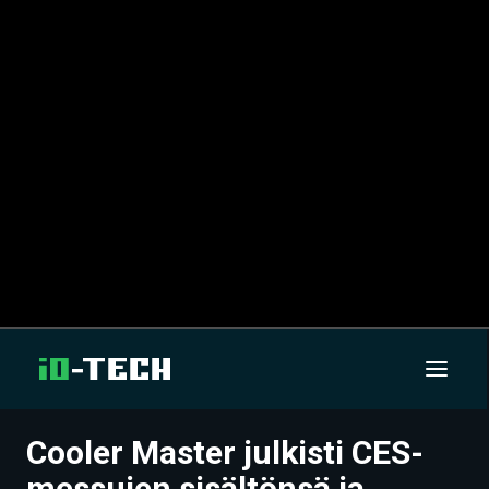
Cooler Master julkisti CES-
UUTISET
messujen sisältönsä ja