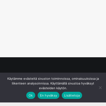
© S&J Media Oy
Käytämme evästeitä sivuston toiminnoissa, ominaisuuksissa ja
liikenteen analysoinnissa. Käyttämällä sivustoa hyväksyt
evästeiden käytön.
Ok
En hyväksy
Lisätietoja
;