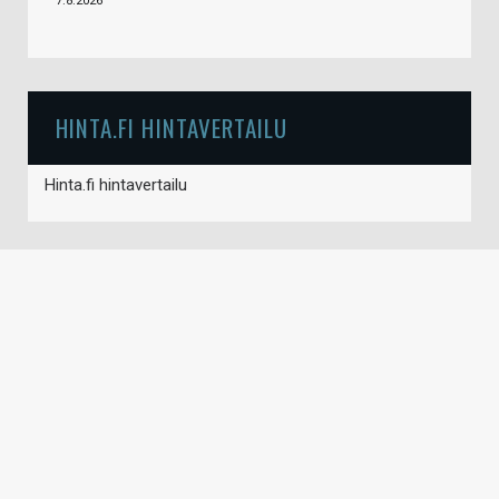
7.8.2026
HINTA.FI HINTAVERTAILU
Hinta.fi hintavertailu