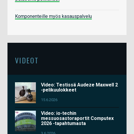
Komponenteille myös kasauspalvelu
VIDEOT
Video: Testissä Audeze Maxwell 2
-pelikuulokkeet
15.6.2026
Video: io-techin
messuosastoraportit Computex
2026 -tapahtumasta
3.6.2026