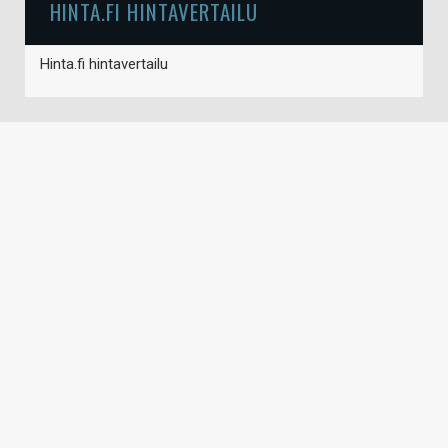
HINTA.FI HINTAVERTAILU
Hinta.fi hintavertailu