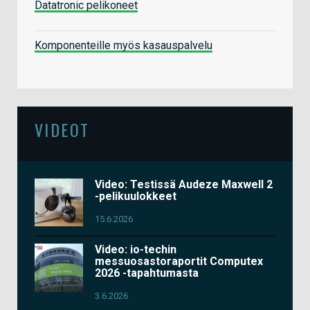
Datatronic pelikoneet
Komponenteille myös kasauspalvelu
VIDEOT
Video: Testissä Audeze Maxwell 2
-pelikuulokkeet
15.6.2026
Video: io-techin
messuosastoraportit Computex
2026 -tapahtumasta
3.6.2026