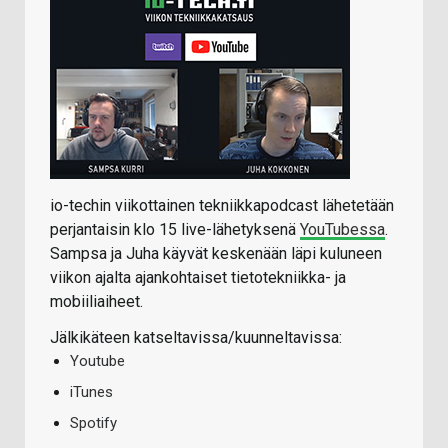
io-techin viikottainen tekniikkapodcast lähetetään
perjantaisin klo 15 live-lähetyksenä
YouTubessa
.
Sampsa ja Juha käyvät keskenään läpi kuluneen
viikon ajalta ajankohtaiset tietotekniikka- ja
mobiiliaiheet.
Jälkikäteen katseltavissa/kuunneltavissa:
Youtube
iTunes
Spotify