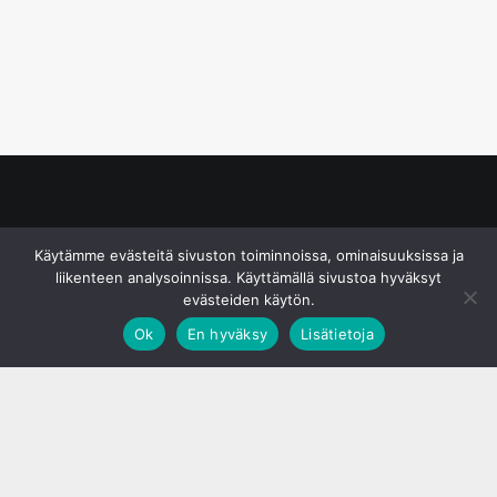
© S&J Media Oy
Käytämme evästeitä sivuston toiminnoissa, ominaisuuksissa ja
liikenteen analysoinnissa. Käyttämällä sivustoa hyväksyt
evästeiden käytön.
Ok
En hyväksy
Lisätietoja
;