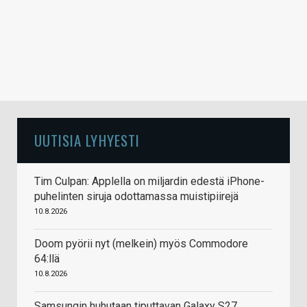
UUTISIA LYHYESTI
Tim Culpan: Applella on miljardin edestä iPhone-
puhelinten siruja odottamassa muistipiirejä
10.8.2026
Doom pyörii nyt (melkein) myös Commodore
64:llä
10.8.2026
Samsungin huhutaan tiputtavan Galaxy S27