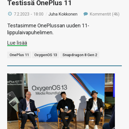
Testissä OnePlus 11
7.2.2023 - 18:00
/
Juha Kokkonen
Kommentit (46)
Testasimme OnePlussan uuden 11-
lippulaivapuhelimen.
Lue lisää
OnePlus 11
OxygenOS 13
Snapdragon 8 Gen 2