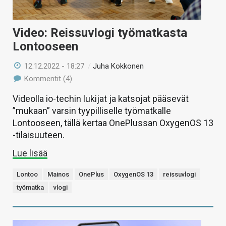
Video: Reissuvlogi työmatkasta
Lontooseen
12.12.2022 - 18:27
/
Juha Kokkonen
Kommentit (4)
Videolla io-techin lukijat ja katsojat pääsevät
”mukaan” varsin tyypilliselle työmatkalle
Lontooseen, tällä kertaa OnePlussan OxygenOS 13
-tilaisuuteen.
Lue lisää
Lontoo
Mainos
OnePlus
OxygenOS 13
reissuvlogi
työmatka
vlogi