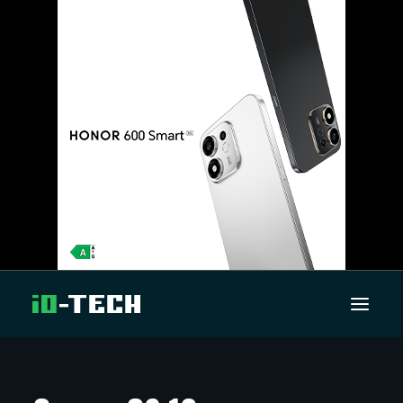
UUTISET