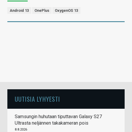
Android 13
OnePlus
OxygenOS 13
UUTISIA LYHYESTI
Samsungin huhutaan tiputtavan Galaxy S27
Ultrasta neljännen takakameran pois
8.8.2026