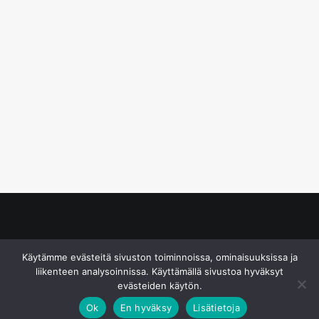
© S&J Media Oy
Käytämme evästeitä sivuston toiminnoissa, ominaisuuksissa ja
liikenteen analysoinnissa. Käyttämällä sivustoa hyväksyt
evästeiden käytön.
Ok
En hyväksy
Lisätietoja