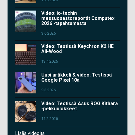
Video: io-techin
messuosastoraportit Computex
2026 -tapahtumasta
3.6.2026
Video: Testissä Keychron K2 HE
All-Wood
13.4.2026
Uusi artikkeli & video: Testissä
Google Pixel 10a
9.3.2026
Video: Testissä Asus ROG Kithara
-pelikuulokkeet
11.2.2026
Lisää videoita