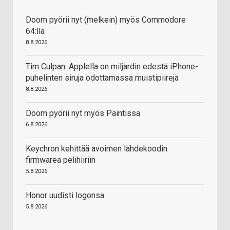
Doom pyörii nyt (melkein) myös Commodore
64:llä
8.8.2026
Tim Culpan: Applella on miljardin edestä iPhone-
puhelinten siruja odottamassa muistipiirejä
8.8.2026
Doom pyörii nyt myös Paintissa
6.8.2026
Keychron kehittää avoimen lähdekoodin
firmwarea pelihiiriin
5.8.2026
Honor uudisti logonsa
5.8.2026