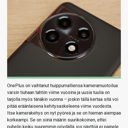
OnePlus on vaihtanut huippumalliensa kameramuotoilua
varsin tiuhaan tahtiin viime vuosina ja uusia tuulia on
tarjolla myös tänäkin vuonna – joskin tällä kertaa sitä voi
pitää eräänlaisena kehitysaskeleena viime vuodesta.
Itse kamerakehys on nyt pyöreä ja se on hieman aiempaa
korkeampi. Se on siinä määrin suurikokoinen, ettei
puhelin keiku suuremmin pöydällä, jos näyttöä ei painele