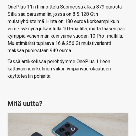
OnePlus 11:n hinnoittelu Suomessa alkaa 879 eurosta.
Sillä saa perusmallin, jossa on 8 & 128 Gt:n
muistiyhdistelmä. Hinta on 180 euroa korkeampi kuin
viime syksynä julkaistulla 10T-mallilla, mutta taasen pari
kymppiä vähemmän kuin viime vuoden 10 Pro -mallilla.
Muistimäärät tuplaava 16 & 256 Gt muistivariantti
maksaa puolestaan 949 euroa.
Tässä artikkelissa perehdymme OnePlus 11:een
kattavan noin kolmen viikon ympärivuorokautisen
käyttötestin pohjalta.
Mitä uutta?