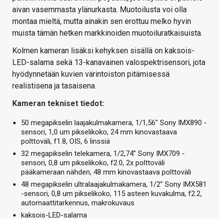
aivan vasemmasta ylänurkasta. Muotoilusta voi olla
montaa mieltä, mutta ainakin sen erottuu melko hyvin
muista tämän hetken markkinoiden muotoiluratkaisuista.
Kolmen kameran lisäksi kehyksen sisällä on kaksois-
LED-salama sekä 13-kanavainen valospektrisensori, jota
hyödynnetään kuvien värintoiston pitämisessä
realistisena ja tasaisena.
Kameran tekniset tiedot:
50 megapikselin laajakulmakamera, 1/1,56″ Sony IMX890 -
sensori, 1,0 um pikselikoko, 24 mm kinovastaava
polttoväli, f1.8, OIS, 6 linssiä
32 megapikselin telekamera, 1/2,74” Sony IMX709 -
sensori, 0,8 um pikselikoko, f2.0, 2x polttoväli
pääkameraan nähden, 48 mm kinovastaava polttoväli
48 megapikselin ultralaajakulmakamera, 1/2” Sony IMX581
-sensori, 0,8 um pikselikoko, 115 asteen kuvakulma, f2.2,
automaattitarkennus, makrokuvaus
kaksois-LED-salama