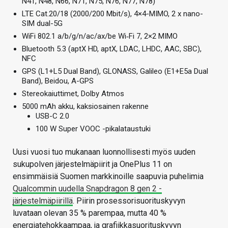
N41, N48, N66, N71, N75, N76, N77, N78)
LTE Cat.20/18 (2000/200 Mbit/s), 4×4-MIMO, 2 x nano-
SIM dual-5G
WiFi 802.1 a/b/g/n/ac/ax/be Wi‑Fi 7, 2×2 MIMO
Bluetooth 5.3 (aptX HD, aptX, LDAC, LHDC, AAC, SBC),
NFC
GPS (L1+L5 Dual Band), GLONASS, Galileo (E1+E5a Dual
Band), Beidou, A-GPS
Stereokaiuttimet, Dolby Atmos
5000 mAh akku, kaksiosainen rakenne
USB-C 2.0
100 W Super VOOC -pikalataustuki
Uusi vuosi tuo mukanaan luonnollisesti myös uuden
sukupolven järjestelmäpiirit ja OnePlus 11 on
ensimmäisiä Suomen markkinoille saapuvia puhelimia
Qualcommin uudella Snapdragon 8 gen 2 -
järjestelmäpiirillä
. Piirin prosessorisuorituskyvyn
luvataan olevan 35 % parempaa, mutta 40 %
energiatehokkaampaa, ja grafiikkasuorituskyvyn