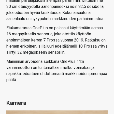
matalampia taajuuksia aiempaa paremmin. Mittasimme
30 cm etäisyydeltä äänenpaineeksi noin 82,5 desibeliä,
joka edustaa hyvää keskitasoa. Kokonaisuutena
äänenlaatu on nykypuhelinmarkkinoiden parhaimmistoa.
Etukamerassa OnePlus on palannut käyttämään samaa
16 megapikselin sensoria, joka otettiin käyttöön
ensimmäisen kerran 7 Prossa vuonna 2019. Ratkaisu on
hieman erikoinen, sillä juuri edeltäjämalli 10 Prossa yritys
siirtyi 32 megapikselin sensoriin.
Maininnan arvoisena seikkana OnePlus 11:n
värinämoottori on tuntumaltaan melko voimakas ja
napakka, edustaen ehdottomasti markkinoiden parempaa
päätä.
Kamera