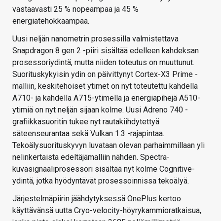
vastaavasti 25 % nopeampaa ja 45 %
energiatehokkaampaa.
Uusi neljän nanometrin prosessilla valmistettava
Snapdragon 8 gen 2 -piiri sisältää edelleen kahdeksan
prosessoriydintä, mutta niiden toteutus on muuttunut.
Suorituskykyisin ydin on päivittynyt Cortex-X3 Prime -
malliin, keskitehoiset ytimet on nyt toteutettu kahdella
A710- ja kahdella A715-ytimellä ja energiapihejä A510-
ytimiä on nyt neljän sijaan kolme. Uusi Adreno 740 -
grafiikkasuoritin tukee nyt rautakiihdytettyä
säteenseurantaa sekä Vulkan 1.3 -rajapintaa.
Tekoälysuorituskyvyn luvataan olevan parhaimmillaan yli
nelinkertaista edeltäjämalliin nähden. Spectra-
kuvasignaaliprosessori sisältää nyt kolme Cognitive-
ydintä, jotka hyödyntävät prosessoinnissa tekoälyä.
Järjestelmäpiirin jäähdytyksessä OnePlus kertoo
käyttävänsä uutta Cryo-velocity-höyrykammioratkaisua,