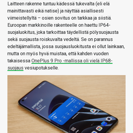
Laitteen rakenne tuntuu kädessä tukevalta (eli elä
mainittavasti eikä natise) ja näyttää asiallisesti
viimeistellyltä – osien sovitus on tarkkaa ja siistiä.
Euroopan markkinoille rakenteelle on haettu IP64-
suojaluokitus, joka tarkoittaa täydellistä pölysuojausta
sekä suojausta roiskuvalta vedeltä. Se on parannus
edeltäjämallista, jossa suojausluokitusta ei ollut lainkaan,
mutta on myös hyvä muistaa, että kahden vuoden
takaisessa
OnePlus 9 Pro -mallissa oli vielä IP68-
suojaus
vesiupotukselle.