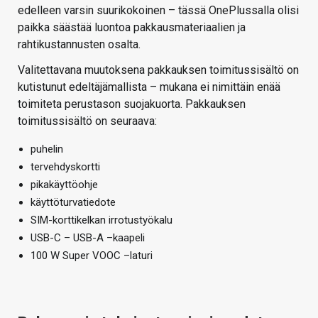
edelleen varsin suurikokoinen – tässä OnePlussalla olisi
paikka säästää luontoa pakkausmateriaalien ja
rahtikustannusten osalta.
Valitettavana muutoksena pakkauksen toimitussisältö on
kutistunut edeltäjämallista – mukana ei nimittäin enää
toimiteta perustason suojakuorta. Pakkauksen
toimitussisältö on seuraava:
puhelin
tervehdyskortti
pikakäyttöohje
käyttöturvatiedote
SIM-korttikelkan irrotustyökalu
USB-C – USB-A –kaapeli
100 W Super VOOC –laturi