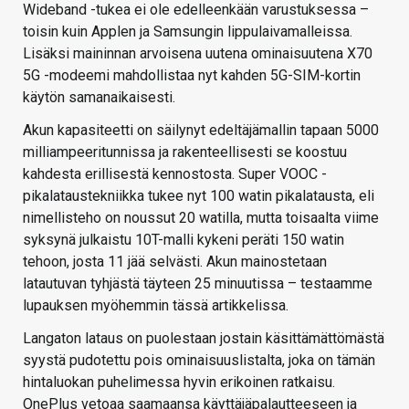
Wideband -tukea ei ole edelleenkään varustuksessa –
toisin kuin Applen ja Samsungin lippulaivamalleissa.
Lisäksi maininnan arvoisena uutena ominaisuutena X70
5G -modeemi mahdollistaa nyt kahden 5G-SIM-kortin
käytön samanaikaisesti.
Akun kapasiteetti on säilynyt edeltäjämallin tapaan 5000
milliampeeritunnissa ja rakenteellisesti se koostuu
kahdesta erillisestä kennostosta. Super VOOC -
pikalataustekniikka tukee nyt 100 watin pikalatausta, eli
nimellisteho on noussut 20 watilla, mutta toisaalta viime
syksynä julkaistu 10T-malli kykeni peräti 150 watin
tehoon, josta 11 jää selvästi. Akun mainostetaan
latautuvan tyhjästä täyteen 25 minuutissa – testaamme
lupauksen myöhemmin tässä artikkelissa.
Langaton lataus on puolestaan jostain käsittämättömästä
syystä pudotettu pois ominaisuuslistalta, joka on tämän
hintaluokan puhelimessa hyvin erikoinen ratkaisu.
OnePlus vetoaa saamaansa käyttäjäpalautteeseen ja