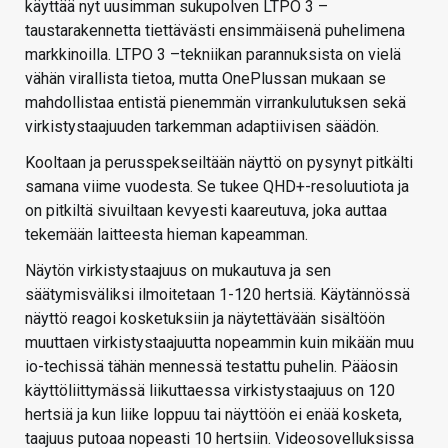
käyttää nyt uusimman sukupolven LTPO 3 –
taustarakennetta tiettävästi ensimmäisenä puhelimena
markkinoilla. LTPO 3 –tekniikan parannuksista on vielä
vähän virallista tietoa, mutta OnePlussan mukaan se
mahdollistaa entistä pienemmän virrankulutuksen sekä
virkistystaajuuden tarkemman adaptiivisen säädön.
Kooltaan ja perusspekseiltään näyttö on pysynyt pitkälti
samana viime vuodesta. Se tukee QHD+-resoluutiota ja
on pitkiltä sivuiltaan kevyesti kaareutuva, joka auttaa
tekemään laitteesta hieman kapeamman.
Näytön virkistystaajuus on mukautuva ja sen
säätymisväliksi ilmoitetaan 1-120 hertsiä. Käytännössä
näyttö reagoi kosketuksiin ja näytettävään sisältöön
muuttaen virkistystaajuutta nopeammin kuin mikään muu
io-techissä tähän mennessä testattu puhelin. Pääosin
käyttöliittymässä liikuttaessa virkistystaajuus on 120
hertsiä ja kun liike loppuu tai näyttöön ei enää kosketa,
taajuus putoaa nopeasti 10 hertsiin. Videosovelluksissa