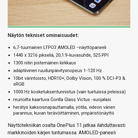
Näytön tekniset ominaisuudet:
6,7-tuumainen LTPO3 AMOLED –näyttöpaneeli
1440 x 3216 pikseliä, 20,1:9-kuvasuhde, 525 PPI
1300 nitin pistemäinen kirkkaus
adaptiivinen ruudunpäivitysnopeus 1-120 Hz
10bit värintoisto, HDR10+, Dolby Vision, 100 % DCI-P3 &
sRGB
1000 Hz kosketuksentunnistus (vain tuetuissa peleissä)
reunoilta kaartuva Gorilla Glass Victus -suojalasi
herätys kaksoisnapauttamalla, yötila, videon värien
parannus, kuvan terävöittäminen, ympäristönäyttö
Näyttötekniikan osalta OnePlus 11 jatkaa ilahduttavasti
markkinoiden kärjen tuntumassa. AMOLED-paneeli