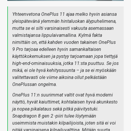
Yhteenvetona OnePlus 11 ajaa melko hyvin asiansa
yleispätevänä ylemmän hintaluokan älypuhelimena,
mutta se ei silti varsinaisesti vakuuta asemassaan
valmistajansa lippulaivamallina. Kylmä fakta
nimittäin on, että kahden vuoden takainen OnePlus
9 Pro tarjoaa edelleen hyvin samankaltaisen
käyttökokemuksen ja pystyy tarjoamaan jopa tiettyjä
high-end-ominaisuuksia, jotka 11:sta puuttuu. Se jos
mikä, ei ole hyvä kehityssuunta – ja se ei myöskään
valitettavasti ole viime aikoina ollut pelkästään
OnePlussan ongelma.
OnePlus 11:n suurimmat valtit ovat hyvä moderni
näyttö, hyvät kaiuttimet, kohtalaisen hyvä akunkesto
ja nopea pikalataus sekä pitkä päivitystuki.
Snapdragon 8 gen 2 -piiri tulee löytymään
useimmista muistakin kilpailijoista, joten sitä ei voi
pitää varsinaisena kilpailuvalttina. Mitään suurta