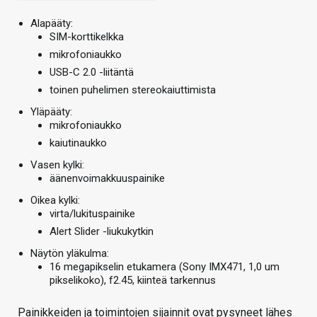
Alapääty:
SIM-korttikelkka
mikrofoniaukko
USB-C 2.0 -liitäntä
toinen puhelimen stereokaiuttimista
Yläpääty:
mikrofoniaukko
kaiutinaukko
Vasen kylki:
äänenvoimakkuuspainike
Oikea kylki:
virta/lukituspainike
Alert Slider -liukukytkin
Näytön yläkulma:
16 megapikselin etukamera (Sony IMX471, 1,0 um
pikselikoko), f2.45, kiinteä tarkennus
Painikkeiden ja toimintojen sijainnit ovat pysyneet lähes