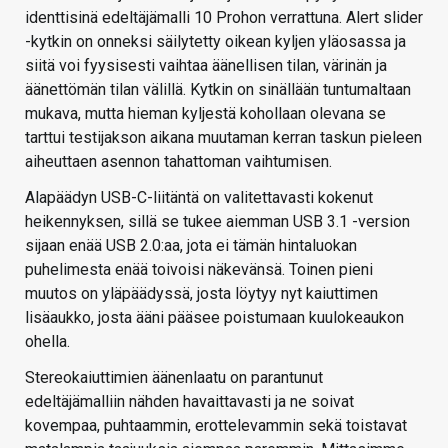
identtisinä edeltäjämalli 10 Prohon verrattuna. Alert slider
-kytkin on onneksi säilytetty oikean kyljen yläosassa ja
siitä voi fyysisesti vaihtaa äänellisen tilan, värinän ja
äänettömän tilan välillä. Kytkin on sinällään tuntumaltaan
mukava, mutta hieman kyljestä kohollaan olevana se
tarttui testijakson aikana muutaman kerran taskun pieleen
aiheuttaen asennon tahattoman vaihtumisen.
Alapäädyn USB-C-liitäntä on valitettavasti kokenut
heikennyksen, sillä se tukee aiemman USB 3.1 -version
sijaan enää USB 2.0:aa, jota ei tämän hintaluokan
puhelimesta enää toivoisi näkevänsä. Toinen pieni
muutos on yläpäädyssä, josta löytyy nyt kaiuttimen
lisäaukko, josta ääni pääsee poistumaan kuulokeaukon
ohella.
Stereokaiuttimien äänenlaatu on parantunut
edeltäjämalliin nähden havaittavasti ja ne soivat
kovempaa, puhtaammin, erottelevammin sekä toistavat