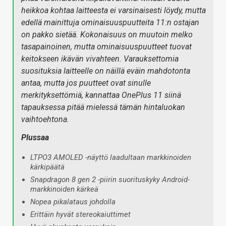
heikkoa kohtaa laitteesta ei varsinaisesti löydy, mutta
edellä mainittuja ominaisuuspuutteita 11:n ostajan
on pakko sietää. Kokonaisuus on muutoin melko
tasapainoinen, mutta ominaisuuspuutteet tuovat
keitokseen ikävän vivahteen. Varauksettomia
suosituksia laitteelle on näillä eväin mahdotonta
antaa, mutta jos puutteet ovat sinulle
merkityksettömiä, kannattaa OnePlus 11 siinä
tapauksessa pitää mielessä tämän hintaluokan
vaihtoehtona.
Plussaa
LTPO3 AMOLED -näyttö laadultaan markkinoiden
kärkipäätä
Snapdragon 8 gen 2 -piirin suorituskyky Android-
markkinoiden kärkeä
Nopea pikalataus johdolla
Erittäin hyvät stereokaiuttimet