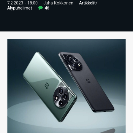
7.2.2023 - 18:00
Juha Kokkonen
Artikkelit
/
ARTIKKELIT
Älypuhelimet
46
VIDEOT
TECHBBS
TIETOA
HINTA.FI
KAUPPA
VAIHDA TEEMA
HAKU