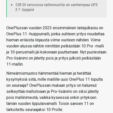
128 Gt versiossa tallennustila on vanhempaa UFS
3.1 -tyyppiä
OnePlussan vuoden 2023 ensimmäinen laitejulkaisu on
OnePlus 11 -huippumalli, jonka suhteen yritys noudattaa
hieman erilaista linjausta viime vuoteen nähden. Viime
vuoden alussa nähtiin nimittäin pelkästään 10 Pro -malli
ja 10-perusmalli jäi kokonaan puuttumaan. Nyt puolestaan
Pro-lisänimi on jätetty pois ja yritys julkisti pelkästään
11-mallin.
Nimeämismuutos hämmentää hieman ja herättää
kysymyksiä siitä, mille mallille uusi OnePlus 11 lopulta
on seuraaja? OnePlussan mukaan yritys on halunnut
selkeyttää mallistoaan ja Pro-lisänimi on siksi jätetty
pois mallinimestä, vaikka kyseessä onkin yrityksen
tämän vuoden lippulaivamalli. Toisin sanoen 11 on
tarkoitettu seuraajaksi 10 Prolle.