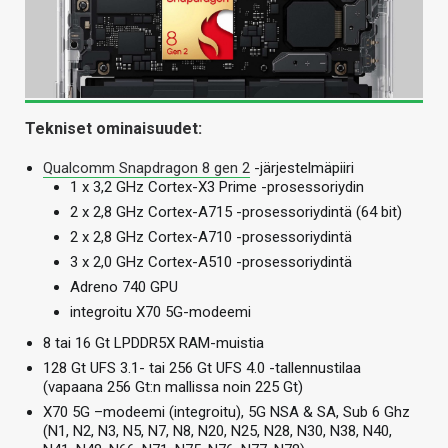
Tekniset ominaisuudet:
Qualcomm Snapdragon 8 gen 2
-järjestelmäpiiri
1 x 3,2 GHz Cortex-X3 Prime -prosessoriydin
2 x 2,8 GHz Cortex-A715 -prosessoriydintä (64 bit)
2 x 2,8 GHz Cortex-A710 -prosessoriydintä
3 x 2,0 GHz Cortex-A510 -prosessoriydintä
Adreno 740 GPU
integroitu X70 5G-modeemi
8 tai 16 Gt LPDDR5X RAM-muistia
128 Gt UFS 3.1- tai 256 Gt UFS 4.0 -tallennustilaa
(vapaana 256 Gt:n mallissa noin 225 Gt)
X70 5G –modeemi (integroitu), 5G NSA & SA, Sub 6 Ghz
(N1, N2, N3, N5, N7, N8, N20, N25, N28, N30, N38, N40,