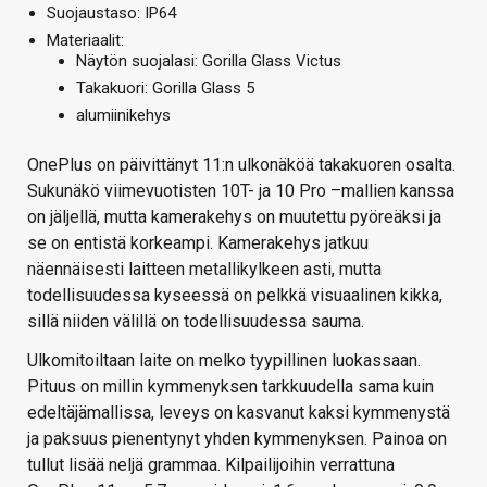
Suojaustaso: IP64
Materiaalit:
Näytön suojalasi: Gorilla Glass Victus
Takakuori: Gorilla Glass 5
alumiinikehys
OnePlus on päivittänyt 11:n ulkonäköä takakuoren osalta.
Sukunäkö viimevuotisten 10T- ja 10 Pro –mallien kanssa
on jäljellä, mutta kamerakehys on muutettu pyöreäksi ja
se on entistä korkeampi. Kamerakehys jatkuu
näennäisesti laitteen metallikylkeen asti, mutta
todellisuudessa kyseessä on pelkkä visuaalinen kikka,
sillä niiden välillä on todellisuudessa sauma.
Ulkomitoiltaan laite on melko tyypillinen luokassaan.
Pituus on millin kymmenyksen tarkkuudella sama kuin
edeltäjämallissa, leveys on kasvanut kaksi kymmenystä
ja paksuus pienentynyt yhden kymmenyksen. Painoa on
tullut lisää neljä grammaa. Kilpailijoihin verrattuna