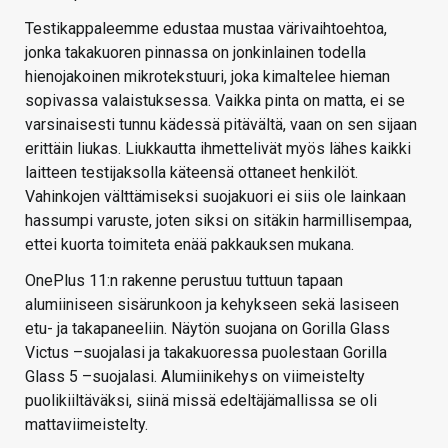
Testikappaleemme edustaa mustaa värivaihtoehtoa,
jonka takakuoren pinnassa on jonkinlainen todella
hienojakoinen mikrotekstuuri, joka kimaltelee hieman
sopivassa valaistuksessa. Vaikka pinta on matta, ei se
varsinaisesti tunnu kädessä pitävältä, vaan on sen sijaan
erittäin liukas. Liukkautta ihmettelivät myös lähes kaikki
laitteen testijaksolla käteensä ottaneet henkilöt.
Vahinkojen välttämiseksi suojakuori ei siis ole lainkaan
hassumpi varuste, joten siksi on sitäkin harmillisempaa,
ettei kuorta toimiteta enää pakkauksen mukana.
OnePlus 11:n rakenne perustuu tuttuun tapaan
alumiiniseen sisärunkoon ja kehykseen sekä lasiseen
etu- ja takapaneeliin. Näytön suojana on Gorilla Glass
Victus –suojalasi ja takakuoressa puolestaan Gorilla
Glass 5 –suojalasi. Alumiinikehys on viimeistelty
puolikiiltäväksi, siinä missä edeltäjämallissa se oli
mattaviimeistelty.