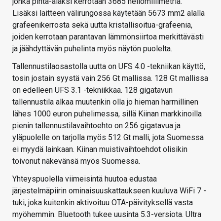
jonka pinta-alaksi kerrotaan 3685 neliömillimetriä.
Lisäksi laitteen välirungossa käytetään 5673 mm2 alalla
grafeenikerrosta sekä uutta kristallisoitua-grafeenia,
joiden kerrotaan parantavan lämmönsiirtoa merkittävästi
ja jäähdyttävän puhelinta myös näytön puolelta.
Tallennustilaosastolla uutta on UFS 4.0 -tekniikan käyttö,
tosin jostain syystä vain 256 Gt mallissa. 128 Gt mallissa
on edelleen UFS 3.1 -tekniikkaa. 128 gigatavun
tallennustila alkaa muutenkin olla jo hieman harmillinen
lähes 1000 euron puhelimessa, sillä Kiinan markkinoilla
pienin tallennustilavaihtoehto on 256 gigatavua ja
yläpuolelle on tarjolla myös 512 Gt malli, jota Suomessa
ei myydä lainkaan. Kiinan muistivaihtoehdot olisikin
toivonut näkevänsä myös Suomessa.
Yhteyspuolella viimeisintä huutoa edustaa
järjestelmäpiirin ominaisuuskattaukseen kuuluva WiFi 7 -
tuki, joka kuitenkin aktivoituu OTA-päivityksellä vasta
myöhemmin. Bluetooth tukee uusinta 5.3-versiota. Ultra