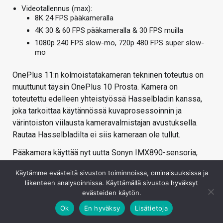
Videotallennus (max):
8K 24 FPS pääkameralla
4K 30 & 60 FPS pääkameralla & 30 FPS muilla
1080p 240 FPS slow-mo, 720p 480 FPS super slow-
mo
OnePlus 11:n kolmoistatakameran tekninen toteutus on
muuttunut täysin OnePlus 10 Prosta. Kamera on
toteutettu edelleen yhteistyössä Hasselbladin kanssa,
joka tarkoittaa käytännössä kuvaprosessoinnin ja
värintoiston viilausta kameravalmistajan avustuksella.
Rautaa Hasselbladilta ei siis kameraan ole tullut.
Pääkamera käyttää nyt uutta Sonyn IMX890-sensoria,
jonka megapikselimäärä on aavistuksen aiempaa
Käytämme evästeitä sivuston toiminnoissa, ominaisuuksissa ja
korkeampi, mutta sensori- ja pikselikoko itseasiassa
liikenteen analysoinnissa. Käyttämällä sivustoa hyväksyt
aiempaa pienempi (1/1,56” vs. 1/1,43”).
evästeiden käytön.
Lasertarkennuksesta on myöskin luovuttu.
Ok
En hyväksy
Lisätietoja
Ultralaajakulmakameran sensori on vaihtunut ja resoluutio