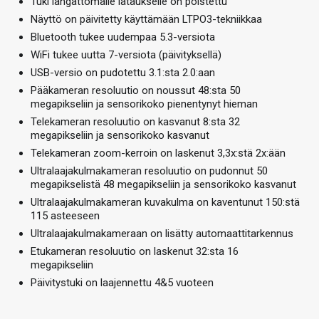
Tuki langattomalle lataukselle on poistettu
Näyttö on päivitetty käyttämään LTPO3-tekniikkaa
Bluetooth tukee uudempaa 5.3-versiota
WiFi tukee uutta 7-versiota (päivityksellä)
USB-versio on pudotettu 3.1:sta 2.0:aan
Pääkameran resoluutio on noussut 48:sta 50
megapikseliin ja sensorikoko pienentynyt hieman
Telekameran resoluutio on kasvanut 8:sta 32
megapikseliin ja sensorikoko kasvanut
Telekameran zoom-kerroin on laskenut 3,3x:stä 2x:ään
Ultralaajakulmakameran resoluutio on pudonnut 50
megapikselistä 48 megapikseliin ja sensorikoko kasvanut
Ultralaajakulmakameran kuvakulma on kaventunut 150:stä
115 asteeseen
Ultralaajakulmakameraan on lisätty automaattitarkennus
Etukameran resoluutio on laskenut 32:sta 16
megapikseliin
Päivitystuki on laajennettu 4&5 vuoteen