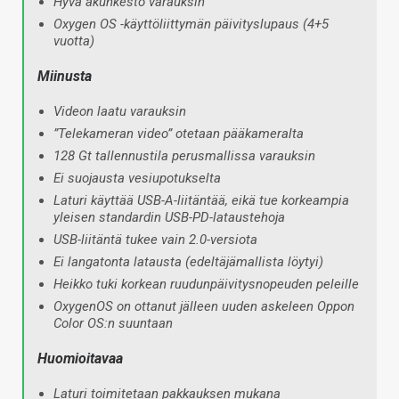
Hyvä akunkesto varauksin
Oxygen OS -käyttöliittymän päivityslupaus (4+5
vuotta)
Miinusta
Videon laatu varauksin
”Telekameran video” otetaan pääkameralta
128 Gt tallennustila perusmallissa varauksin
Ei suojausta vesiupotukselta
Laturi käyttää USB-A-liitäntää, eikä tue korkeampia
yleisen standardin USB-PD-lataustehoja
USB-liitäntä tukee vain 2.0-versiota
Ei langatonta latausta (edeltäjämallista löytyi)
Heikko tuki korkean ruudunpäivitysnopeuden peleille
OxygenOS on ottanut jälleen uuden askeleen Oppon
Color OS:n suuntaan
Huomioitavaa
Laturi toimitetaan pakkauksen mukana