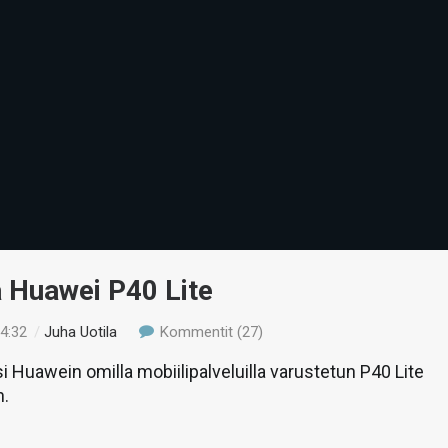
 Huawei P40 Lite
14:32
/
Juha Uotila
Kommentit (27)
si Huawein omilla mobiilipalveluilla varustetun P40 Lite
n.