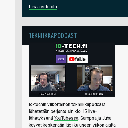
Lisää videoita
TEKNIIKKAPODCAST
io-techin viikottainen tekniikkapodcast
lähetetään perjantaisin klo 15 live-
lähetyksenä
YouTubessa
. Sampsa ja Juha
käyvät keskenään läpi kuluneen viikon ajalta