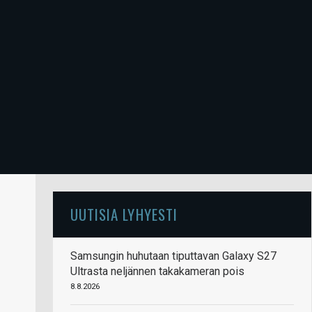
UUTISIA LYHYESTI
Samsungin huhutaan tiputtavan Galaxy S27
Ultrasta neljännen takakameran pois
8.8.2026