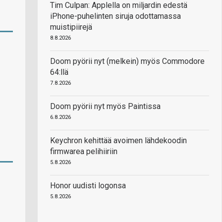
Tim Culpan: Applella on miljardin edestä
iPhone-puhelinten siruja odottamassa
muistipiirejä
8.8.2026
Doom pyörii nyt (melkein) myös Commodore
64:llä
7.8.2026
Doom pyörii nyt myös Paintissa
6.8.2026
Keychron kehittää avoimen lähdekoodin
firmwarea pelihiiriin
5.8.2026
Honor uudisti logonsa
5.8.2026