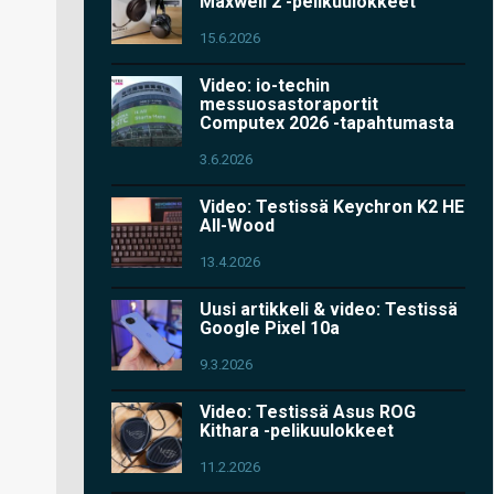
Maxwell 2 -pelikuulokkeet
15.6.2026
Video: io-techin
messuosastoraportit
Computex 2026 -tapahtumasta
3.6.2026
Video: Testissä Keychron K2 HE
All-Wood
13.4.2026
Uusi artikkeli & video: Testissä
Google Pixel 10a
9.3.2026
Video: Testissä Asus ROG
Kithara -pelikuulokkeet
11.2.2026