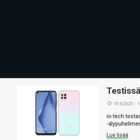
Testissä
10.4.2020 - 
io-tech testa
-älypuhelime
Lue lisää