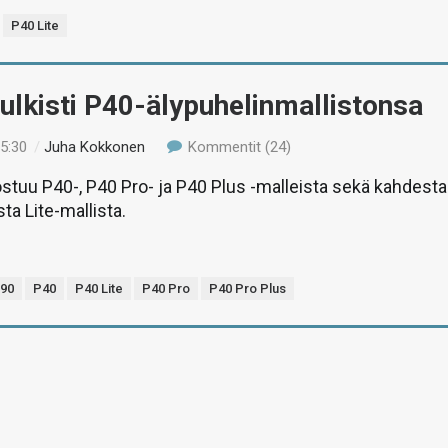
P40 Lite
ulkisti P40-älypuhelinmallistonsa
15:30
/
Juha Kokkonen
Kommentit (24)
stuu P40-, P40 Pro- ja P40 Plus -malleista sekä kahdesta
a Lite-mallista.
990
P40
P40 Lite
P40 Pro
P40 Pro Plus