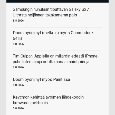
Samsungin huhutaan tiputtavan Galaxy S27
Ultrasta neljännen takakameran pois
8.8.2026
Doom pyörii nyt (melkein) myös Commodore
64:llä
8.8.2026
Tim Culpan: Applella on miljardin edestä iPhone-
puhelinten siruja odottamassa muistipiirejä
8.8.2026
Doom pyörii nyt myös Paintissa
6.8.2026
Keychron kehittää avoimen lähdekoodin
firmwarea pelihiiriin
5.8.2026