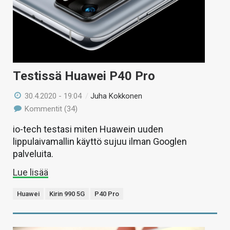
Testissä Huawei P40 Pro
30.4.2020 - 19:04
/
Juha Kokkonen
Kommentit (34)
io-tech testasi miten Huawein uuden
lippulaivamallin käyttö sujuu ilman Googlen
palveluita.
Lue lisää
Huawei
Kirin 990 5G
P40 Pro