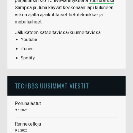
perjantaisin klo 15 live-lähetyksenä
YouTubessa
.
Sampsa ja Juha käyvät keskenään läpi kuluneen
viikon ajalta ajankohtaiset tietotekniikka- ja
mobiiliaiheet.
Jälkikäteen katseltavissa/kuunneltavissa:
Youtube
iTunes
Spotify
TECHBBS UUSIMMAT VIESTIT
Perunalastut
9.8.2026
Rannekelloja
9.8.2026