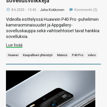
sovellusvinkkejä
8.6.2020 - 13:45
/
Juha Kokkonen
Kommentit (2)
Videolla esittelyssä Huawein P40 Pro -puhelimen
kameraominaisuudet ja Appgallery-
sovelluskauppa sekä vaihtoehtoiset tavat hankkia
sovelluksia.
Lue lisää
Huawei
Kaupallinen yhteistyö
Mainos
P40 Pro
video