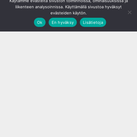
Käytämme evästeitä sivuston toiminnoissa, ominaisuuksissa ja
liikenteen analysoinnissa. Käyttämällä sivustoa hyväksyt
evästeiden käytön.
Ok
En hyväksy
Lisätietoja
;