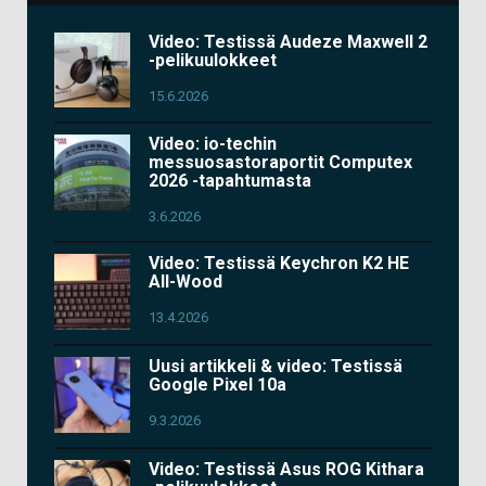
Video: Testissä Audeze Maxwell 2
-pelikuulokkeet
15.6.2026
Video: io-techin
messuosastoraportit Computex
2026 -tapahtumasta
3.6.2026
Video: Testissä Keychron K2 HE
All-Wood
13.4.2026
Uusi artikkeli & video: Testissä
Google Pixel 10a
9.3.2026
Video: Testissä Asus ROG Kithara