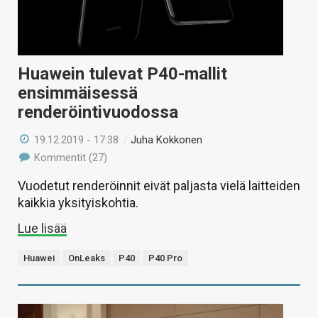
Huawein tulevat P40-mallit
ensimmäisessä
renderöintivuodossa
19.12.2019 - 17:38
/
Juha Kokkonen
Kommentit (27)
Vuodetut renderöinnit eivät paljasta vielä laitteiden
kaikkia yksityiskohtia.
Lue lisää
Huawei
OnLeaks
P40
P40 Pro