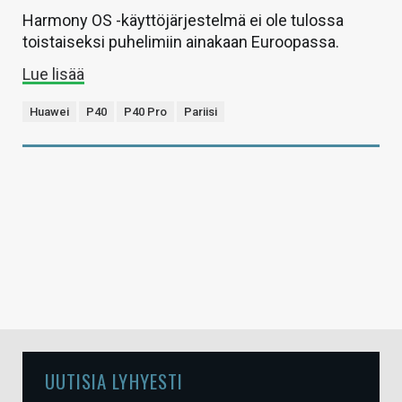
Harmony OS -käyttöjärjestelmä ei ole tulossa
toistaiseksi puhelimiin ainakaan Euroopassa.
Lue lisää
Huawei
P40
P40 Pro
Pariisi
UUTISIA LYHYESTI