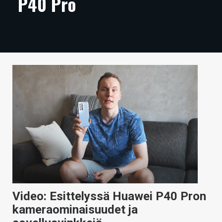
P40 Pro
ARTIKKELIT
VIDEOT
TECHBBS
TIETOA
HINTA.FI
KAUPPA
VAIHDA TEEMA
HAKU
Video: Esittelyssä Huawei P40 Pron
kameraominaisuudet ja