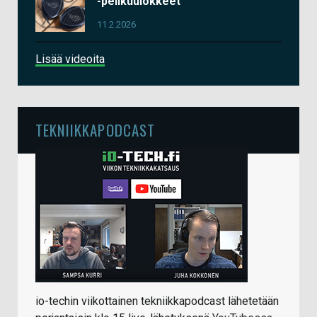
-pelikuulokkeet
11.2.2026
Lisää videoita
TEKNIIKKAPODCAST
io-techin viikottainen tekniikkapodcast lähetetään