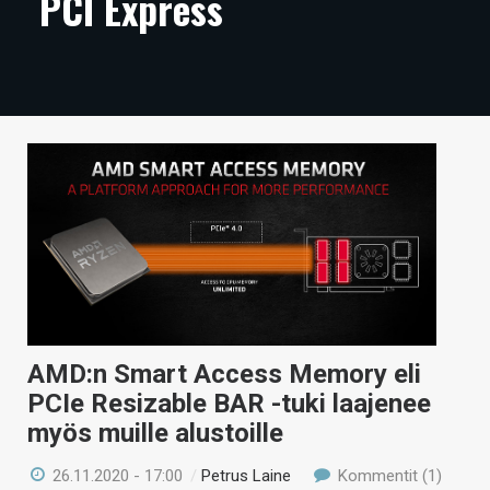
PCI Express
ARTIKKELIT
VIDEOT
TECHBBS
TIETOA
HINTA.FI
KAUPPA
VAIHDA TEEMA
AMD:n Smart Access Memory eli
PCIe Resizable BAR -tuki laajenee
HAKU
myös muille alustoille
26.11.2020 - 17:00
/
Petrus Laine
Kommentit (1)