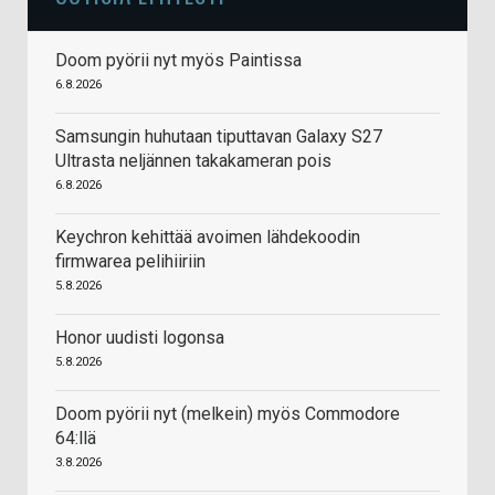
Doom pyörii nyt myös Paintissa
6.8.2026
Samsungin huhutaan tiputtavan Galaxy S27
Ultrasta neljännen takakameran pois
6.8.2026
Keychron kehittää avoimen lähdekoodin
firmwarea pelihiiriin
5.8.2026
Honor uudisti logonsa
5.8.2026
Doom pyörii nyt (melkein) myös Commodore
64:llä
3.8.2026