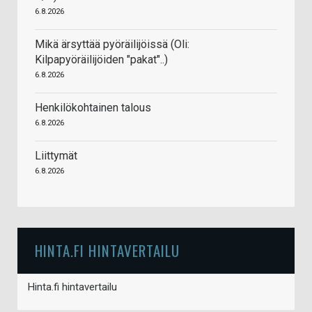
6.8.2026
Mikä ärsyttää pyöräilijöissä (Oli:
Kilpapyöräilijöiden "pakat"..)
6.8.2026
Henkilökohtainen talous
6.8.2026
Liittymät
6.8.2026
HINTA.FI HINTAVERTAILU
Hinta.fi hintavertailu