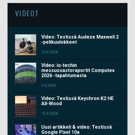
VIDEOT
Video: Testissä Audeze Maxwell 2
-pelikuulokkeet
15.6.2026
Video: io-techin
messuosastoraportit Computex
2026 -tapahtumasta
3.6.2026
Video: Testissä Keychron K2 HE
All-Wood
13.4.2026
Uusi artikkeli & video: Testissä
Google Pixel 10a