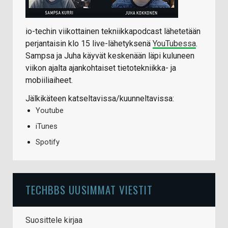
io-techin viikottainen tekniikkapodcast lähetetään
perjantaisin klo 15 live-lähetyksenä
YouTubessa
.
Sampsa ja Juha käyvät keskenään läpi kuluneen
viikon ajalta ajankohtaiset tietotekniikka- ja
mobiiliaiheet.
Jälkikäteen katseltavissa/kuunneltavissa:
Youtube
iTunes
Spotify
TECHBBS UUSIMMAT VIESTIT
Suosittele kirjaa