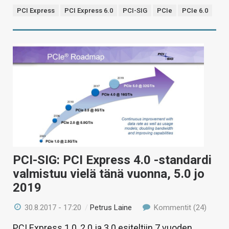
PCI Express
PCI Express 6.0
PCI-SIG
PCIe
PCIe 6.0
PCI-SIG: PCI Express 4.0 -standardi
valmistuu vielä tänä vuonna, 5.0 jo
2019
30.8.2017 - 17:20
/
Petrus Laine
Kommentit (24)
PCI Express 1.0, 2.0 ja 3.0 esiteltiin 7 vuoden