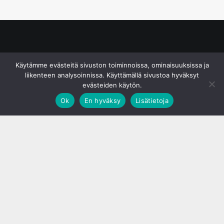
© S&J Media Oy
Käytämme evästeitä sivuston toiminnoissa, ominaisuuksissa ja
liikenteen analysoinnissa. Käyttämällä sivustoa hyväksyt
evästeiden käytön.
Ok
En hyväksy
Lisätietoja
;