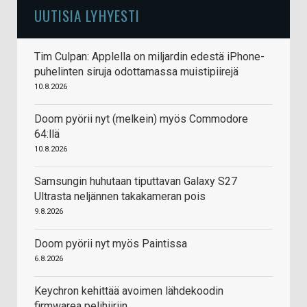
UUTISIA LYHYESTI
Tim Culpan: Applella on miljardin edestä iPhone-
puhelinten siruja odottamassa muistipiirejä
10.8.2026
Doom pyörii nyt (melkein) myös Commodore
64:llä
10.8.2026
Samsungin huhutaan tiputtavan Galaxy S27
Ultrasta neljännen takakameran pois
9.8.2026
Doom pyörii nyt myös Paintissa
6.8.2026
Keychron kehittää avoimen lähdekoodin
firmwarea pelihiiriin