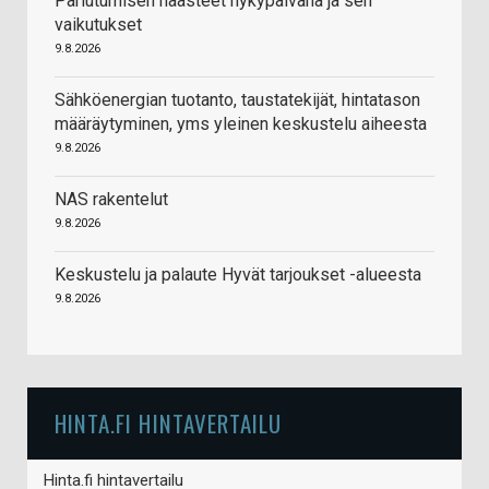
Pariutumisen haasteet nykypäivänä ja sen
vaikutukset
9.8.2026
Sähköenergian tuotanto, taustatekijät, hintatason
määräytyminen, yms yleinen keskustelu aiheesta
9.8.2026
NAS rakentelut
9.8.2026
Keskustelu ja palaute Hyvät tarjoukset -alueesta
9.8.2026
HINTA.FI HINTAVERTAILU
Hinta.fi hintavertailu