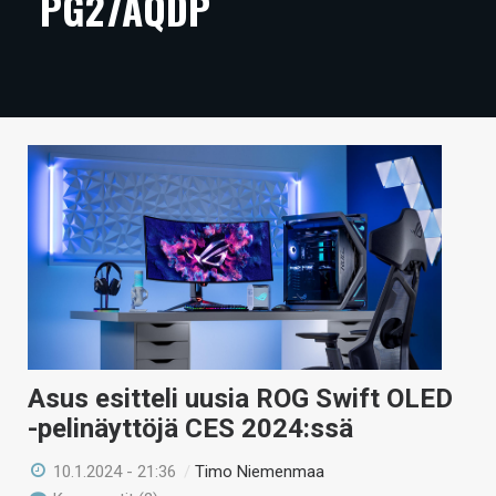
PG27AQDP
ARTIKKELIT
VIDEOT
TECHBBS
TIETOA
HINTA.FI
KAUPPA
VAIHDA TEEMA
Asus esitteli uusia ROG Swift OLED
HAKU
-pelinäyttöjä CES 2024:ssä
10.1.2024 - 21:36
/
Timo Niemenmaa