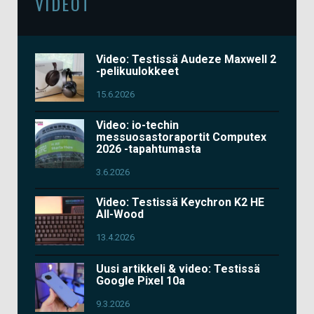
VIDEOT
Video: Testissä Audeze Maxwell 2
-pelikuulokkeet
15.6.2026
Video: io-techin
messuosastoraportit Computex
2026 -tapahtumasta
3.6.2026
Video: Testissä Keychron K2 HE
All-Wood
13.4.2026
Uusi artikkeli & video: Testissä
Google Pixel 10a
9.3.2026