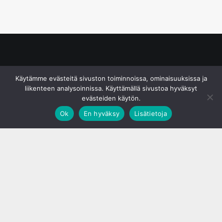
© S&J Media Oy
Käytämme evästeitä sivuston toiminnoissa, ominaisuuksissa ja
liikenteen analysoinnissa. Käyttämällä sivustoa hyväksyt
evästeiden käytön.
Ok
En hyväksy
Lisätietoja
;