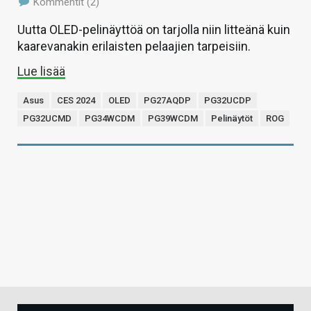
Kommentit (2)
Uutta OLED-pelinäyttöä on tarjolla niin litteänä kuin
kaarevanakin erilaisten pelaajien tarpeisiin.
Lue lisää
Asus
CES 2024
OLED
PG27AQDP
PG32UCDP
PG32UCMD
PG34WCDM
PG39WCDM
Pelinäytöt
ROG