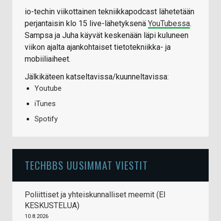
io-techin viikottainen tekniikkapodcast lähetetään
perjantaisin klo 15 live-lähetyksenä
YouTubessa
.
Sampsa ja Juha käyvät keskenään läpi kuluneen
viikon ajalta ajankohtaiset tietotekniikka- ja
mobiiliaiheet.
Jälkikäteen katseltavissa/kuunneltavissa:
Youtube
iTunes
Spotify
TECHBBS UUSIMMAT VIESTIT
Poliittiset ja yhteiskunnalliset meemit (EI
KESKUSTELUA)
10.8.2026