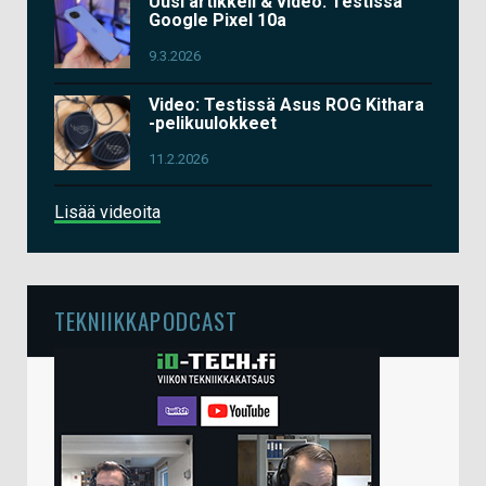
Uusi artikkeli & video: Testissä
Google Pixel 10a
9.3.2026
Video: Testissä Asus ROG Kithara
-pelikuulokkeet
11.2.2026
Lisää videoita
TEKNIIKKAPODCAST