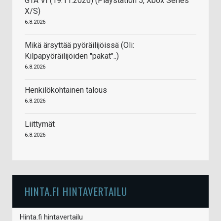
GTA VI (19.11.2026) (Playstation 5, Xbox Series
X/S)
6.8.2026
Mikä ärsyttää pyöräilijöissä (Oli:
Kilpapyöräilijöiden "pakat"..)
6.8.2026
Henkilökohtainen talous
6.8.2026
Liittymät
6.8.2026
HINTA.FI HINTAVERTAILU
Hinta.fi hintavertailu