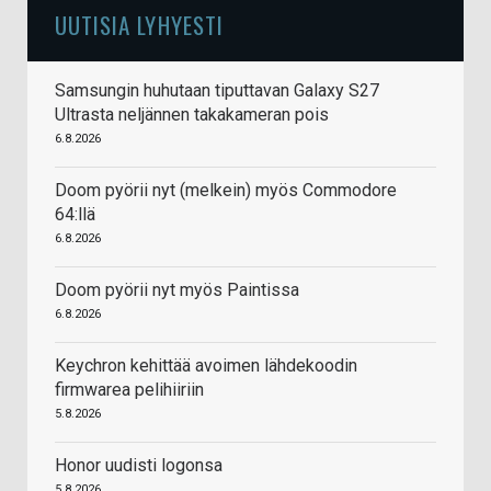
UUTISIA LYHYESTI
Samsungin huhutaan tiputtavan Galaxy S27
Ultrasta neljännen takakameran pois
6.8.2026
Doom pyörii nyt (melkein) myös Commodore
64:llä
6.8.2026
Doom pyörii nyt myös Paintissa
6.8.2026
Keychron kehittää avoimen lähdekoodin
firmwarea pelihiiriin
5.8.2026
Honor uudisti logonsa
5.8.2026