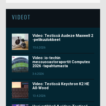
VIDEOT
Video: Testissä Audeze Maxwell 2
-pelikuulokkeet
15.6.2026
Video: io-techin
messuosastoraportit Computex
2026 -tapahtumasta
3.6.2026
Video: Testissä Keychron K2 HE
All-Wood
13.4.2026