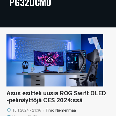
PG32UCMD
ARTIKKELIT
VIDEOT
TECHBBS
TIETOA
HINTA.FI
KAUPPA
VAIHDA TEEMA
Asus esitteli uusia ROG Swift OLED
HAKU
-pelinäyttöjä CES 2024:ssä
10.1.2024 - 21:36
/
Timo Niemenmaa