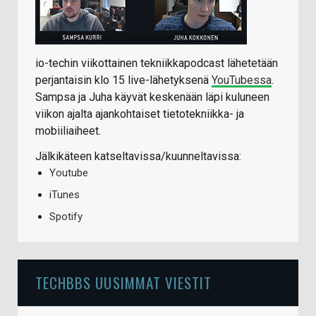
io-techin viikottainen tekniikkapodcast lähetetään
perjantaisin klo 15 live-lähetyksenä
YouTubessa
.
Sampsa ja Juha käyvät keskenään läpi kuluneen
viikon ajalta ajankohtaiset tietotekniikka- ja
mobiiliaiheet.
Jälkikäteen katseltavissa/kuunneltavissa:
Youtube
iTunes
Spotify
TECHBBS UUSIMMAT VIESTIT