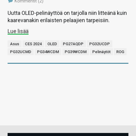
Kommentit (2)
Uutta OLED-pelinäyttöä on tarjolla niin litteänä kuin
kaarevanakin erilaisten pelaajien tarpeisiin.
Lue lisää
Asus
CES 2024
OLED
PG27AQDP
PG32UCDP
PG32UCMD
PG34WCDM
PG39WCDM
Pelinäytöt
ROG