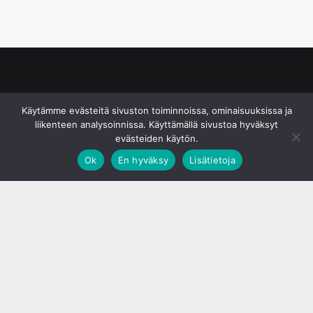
© S&J Media Oy
Käytämme evästeitä sivuston toiminnoissa, ominaisuuksissa ja
liikenteen analysoinnissa. Käyttämällä sivustoa hyväksyt
evästeiden käytön.
Ok
En hyväksy
Lisätietoja
;