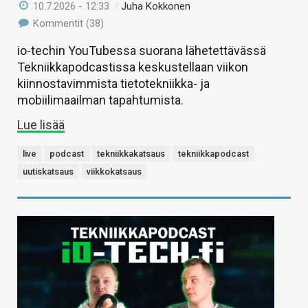
10.7.2026 - 12:33
/
Juha Kokkonen
Kommentit (38)
io-techin YouTubessa suorana lähetettävässä
Tekniikkapodcastissa keskustellaan viikon
kiinnostavimmista tietotekniikka- ja
mobiilimaailman tapahtumista.
Lue lisää
live
podcast
tekniikkakatsaus
tekniikkapodcast
uutiskatsaus
viikkokatsaus