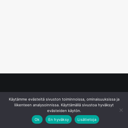
© S&J Media Oy
Käytämme evästeitä sivuston toiminnoissa, ominaisuuksissa ja
liikenteen analysoinnissa. Käyttämällä sivustoa hyväksyt
evästeiden käytön.
Ok
En hyväksy
Lisätietoja