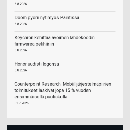
6.8.2026
Doom pyörii nyt myös Paintissa
6.8.2026
Keychron kehittää avoimen lähdekoodin
firmwarea pelihiiriin
5.8.2026
Honor uudisti logonsa
5.8.2026
Counterpoint Research: Mobiilijärjestelmäpiirien
toimitukset laskivat jopa 15 % vuoden
ensimmäisellä puoliskolla
31.7.2026