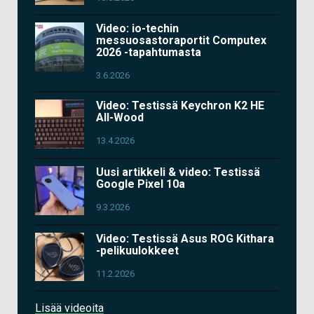
Video: io-techin
messuosastoraportit Computex
2026 -tapahtumasta
3.6.2026
Video: Testissä Keychron K2 HE
All-Wood
13.4.2026
Uusi artikkeli & video: Testissä
Google Pixel 10a
9.3.2026
Video: Testissä Asus ROG Kithara
-pelikuulokkeet
11.2.2026
Lisää videoita