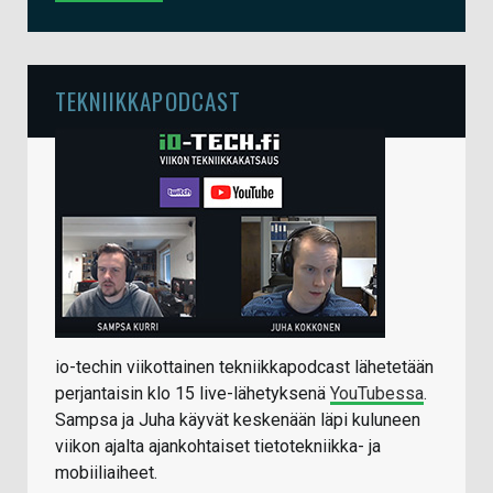
TEKNIIKKAPODCAST
io-techin viikottainen tekniikkapodcast lähetetään
perjantaisin klo 15 live-lähetyksenä
YouTubessa
.
Sampsa ja Juha käyvät keskenään läpi kuluneen
viikon ajalta ajankohtaiset tietotekniikka- ja
mobiiliaiheet.