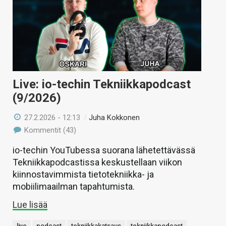
Live: io-techin Tekniikkapodcast
(9/2026)
27.2.2026 - 12:13
/
Juha Kokkonen
Kommentit (43)
io-techin YouTubessa suorana lähetettävässä
Tekniikkapodcastissa keskustellaan viikon
kiinnostavimmista tietotekniikka- ja
mobiilimaailman tapahtumista.
Lue lisää
live
podcast
tekniikkakatsaus
tekniikkapodcast