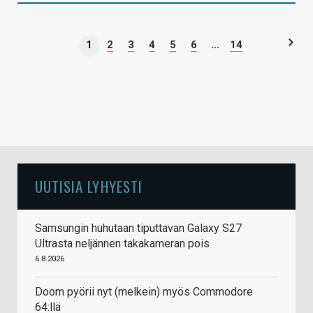
1
2
3
4
5
6
...
14
UUTISIA LYHYESTI
Samsungin huhutaan tiputtavan Galaxy S27
Ultrasta neljännen takakameran pois
6.8.2026
Doom pyörii nyt (melkein) myös Commodore
64:llä