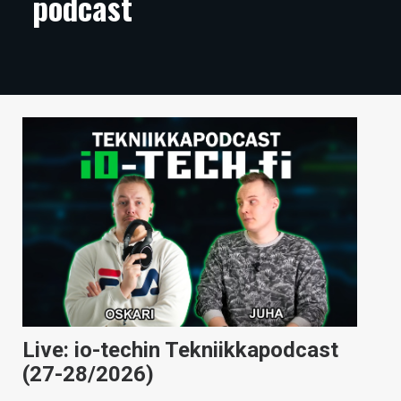
podcast
ARTIKKELIT
VIDEOT
TECHBBS
TIETOA
HINTA.FI
KAUPPA
VAIHDA TEEMA
HAKU
Live: io-techin Tekniikkapodcast
(27-28/2026)