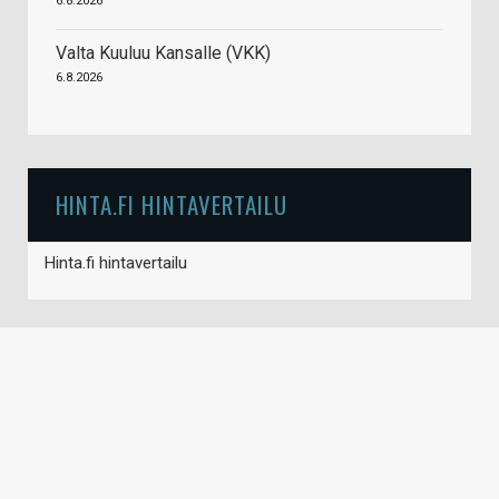
6.8.2026
Valta Kuuluu Kansalle (VKK)
6.8.2026
HINTA.FI HINTAVERTAILU
Hinta.fi hintavertailu