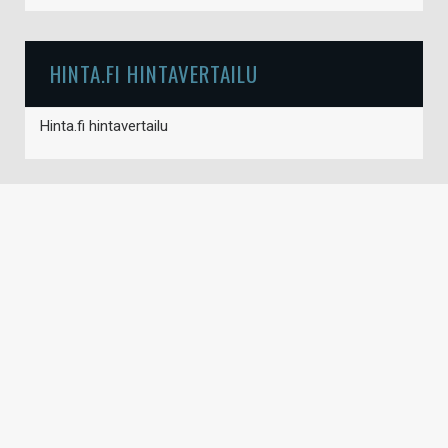
HINTA.FI HINTAVERTAILU
Hinta.fi hintavertailu