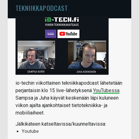
TEKNIIKKAPODCAST
io-techin viikottainen tekniikkapodcast lähetetään
perjantaisin klo 15 live-lähetyksenä
YouTubessa
.
Sampsa ja Juha käyvät keskenään läpi kuluneen
viikon ajalta ajankohtaiset tietotekniikka- ja
mobiiliaiheet.
Jälkikäteen katseltavissa/kuunneltavissa:
Youtube