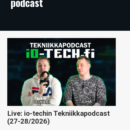
podcast
ARTIKKELIT
VIDEOT
TECHBBS
TIETOA
HINTA.FI
KAUPPA
VAIHDA TEEMA
HAKU
Live: io-techin Tekniikkapodcast
(27-28/2026)