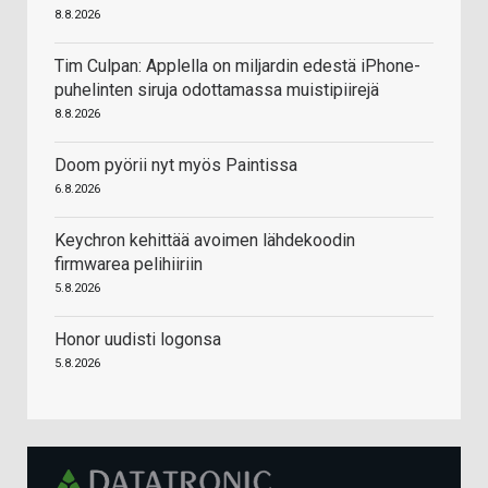
8.8.2026
Tim Culpan: Applella on miljardin edestä iPhone-
puhelinten siruja odottamassa muistipiirejä
8.8.2026
Doom pyörii nyt myös Paintissa
6.8.2026
Keychron kehittää avoimen lähdekoodin
firmwarea pelihiiriin
5.8.2026
Honor uudisti logonsa
5.8.2026