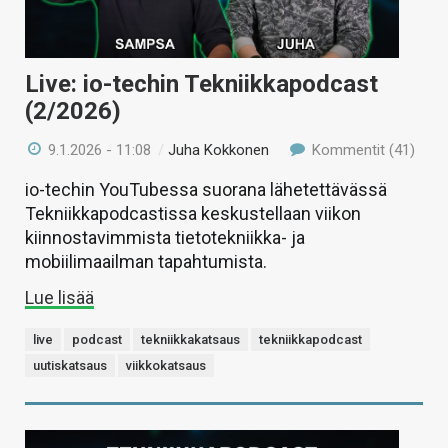
Live: io-techin Tekniikkapodcast
(2/2026)
9.1.2026 - 11:08
/
Juha Kokkonen
Kommentit (41)
io-techin YouTubessa suorana lähetettävässä
Tekniikkapodcastissa keskustellaan viikon
kiinnostavimmista tietotekniikka- ja
mobiilimaailman tapahtumista.
Lue lisää
live
podcast
tekniikkakatsaus
tekniikkapodcast
uutiskatsaus
viikkokatsaus