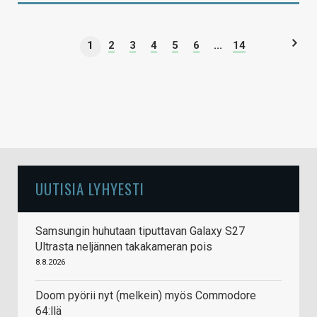
1
2
3
4
5
6
...
14
UUTISIA LYHYESTI
Samsungin huhutaan tiputtavan Galaxy S27
Ultrasta neljännen takakameran pois
8.8.2026
Doom pyörii nyt (melkein) myös Commodore
64:llä