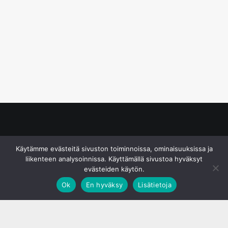
© S&J Media Oy
Käytämme evästeitä sivuston toiminnoissa, ominaisuuksissa ja
liikenteen analysoinnissa. Käyttämällä sivustoa hyväksyt
evästeiden käytön.
Ok
En hyväksy
Lisätietoja
;