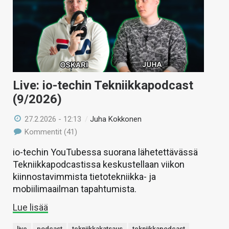
Live: io-techin Tekniikkapodcast
(9/2026)
27.2.2026 - 12:13
/
Juha Kokkonen
Kommentit (41)
io-techin YouTubessa suorana lähetettävässä
Tekniikkapodcastissa keskustellaan viikon
kiinnostavimmista tietotekniikka- ja
mobiilimaailman tapahtumista.
Lue lisää
live
podcast
tekniikkakatsaus
tekniikkapodcast