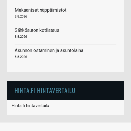
Mekaaniset näppäimistöt
8.8.2026
Sähköauton kotilataus
8.8.2026
Asunnon ostaminen ja asuntolaina
8.8.2026
HINTA.FI HINTAVERTAILU
Hinta.fi hintavertailu