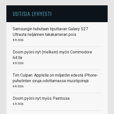
UUTISIA LYHYESTI
Samsungin huhutaan tiputtavan Galaxy S27
Ultrasta neljännen takakameran pois
8.8.2026
Doom pyörii nyt (melkein) myös Commodore
64:llä
8.8.2026
Tim Culpan: Applella on miljardin edestä iPhone-
puhelinten siruja odottamassa muistipiirejä
8.8.2026
Doom pyörii nyt myös Paintissa
6.8.2026