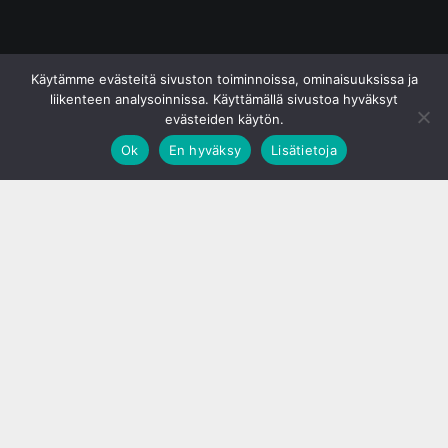
© S&J Media Oy
Käytämme evästeitä sivuston toiminnoissa, ominaisuuksissa ja
liikenteen analysoinnissa. Käyttämällä sivustoa hyväksyt
evästeiden käytön.
Ok
En hyväksy
Lisätietoja
;