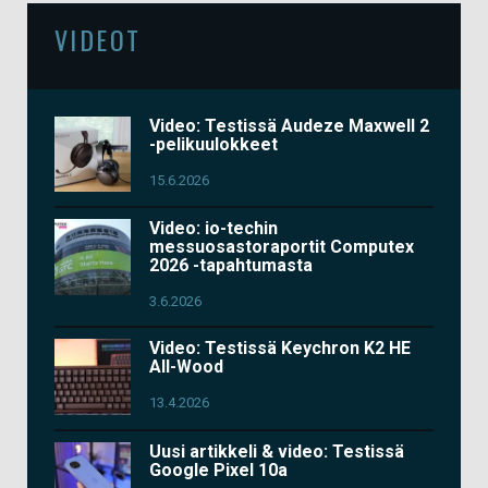
VIDEOT
Video: Testissä Audeze Maxwell 2
-pelikuulokkeet
15.6.2026
Video: io-techin
messuosastoraportit Computex
2026 -tapahtumasta
3.6.2026
Video: Testissä Keychron K2 HE
All-Wood
13.4.2026
Uusi artikkeli & video: Testissä
Google Pixel 10a