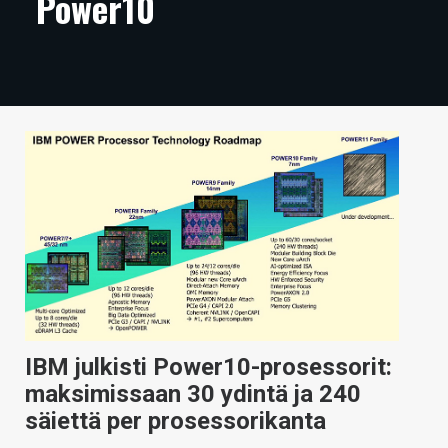
Power10
ARTIKKELIT
VIDEOT
TECHBBS
TIETOA
HINTA.FI
KAUPPA
VAIHDA TEEMA
IBM julkisti Power10-prosessorit:
HAKU
maksimissaan 30 ydintä ja 240
säiettä per prosessorikanta