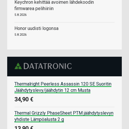
Keychron kehittää avoimen lähdekoodin
firmwarea pelihiiriin
5.8.2026
Honor uudisti logonsa
5.8.2026
Thermalright Peerless Assassin 120 SE Suoritin
Jäähdytyslevy/jäähdytin 12 cm Musta
34,90 €
Thermal Grizzly PhaseSheet PTM jäähdytyslevyn
yhdiste Lämpöalusta 2 g
13,90 €