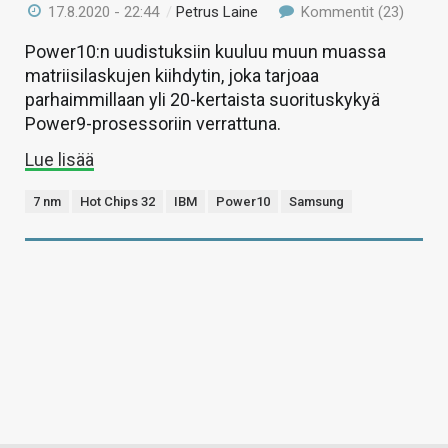
17.8.2020 - 22:44
/
Petrus Laine
Kommentit (23)
Power10:n uudistuksiin kuuluu muun muassa
matriisilaskujen kiihdytin, joka tarjoaa
parhaimmillaan yli 20-kertaista suorituskykyä
Power9-prosessoriin verrattuna.
Lue lisää
7 nm
Hot Chips 32
IBM
Power10
Samsung