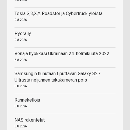
Tesla S,3,X,Y, Roadster ja Cybertruck yleistä
9.8.2026
Pyöräily
9.8.2026
Venäjä hyökkäsi Ukrainaan 24. helmikuuta 2022
8.8.2026
Samsungin huhutaan tiputtavan Galaxy S27
Ultrasta neljännen takakameran pois
8.8.2026
Rannekelloja
8.8.2026
NAS rakentelut
8.8.2026