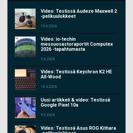
Video: Testissä Audeze Maxwell 2
-pelikuulokkeet
15.6.2026
Video: io-techin
messuosastoraportit Computex
2026 -tapahtumasta
3.6.2026
Video: Testissä Keychron K2 HE
All-Wood
13.4.2026
Uusi artikkeli & video: Testissä
Google Pixel 10a
9.3.2026
Video: Testissä Asus ROG Kithara