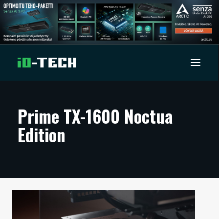
UUTISET
Prime TX-1600 Noctua
Edition
ARTIKKELIT
VIDEOT
TECHBBS
TIETOA
HINTA.FI