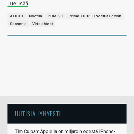
Lue lisää
ATX 3.1
Noctua
PCIe 5.1
Prime TX-1600 Noctua Edition
Seasonic
Virtalähteet
UUTISIA LYHYESTI
Tim Culpan: Applella on miljardin edestä iPhone-