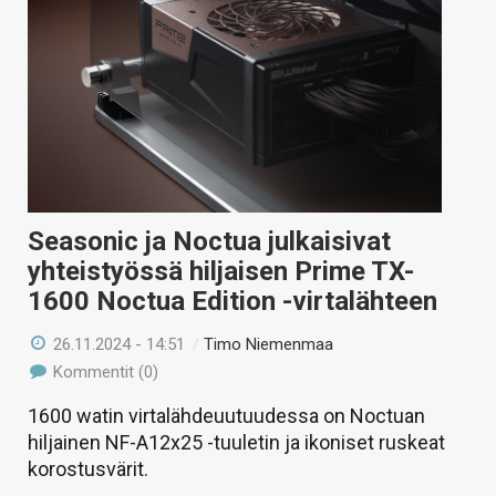
KAUPPA
VAIHDA TEEMA
HAKU
Seasonic ja Noctua julkaisivat
yhteistyössä hiljaisen Prime TX-
1600 Noctua Edition -virtalähteen
26.11.2024 - 14:51
/
Timo Niemenmaa
Kommentit (0)
1600 watin virtalähdeuutuudessa on Noctuan
hiljainen NF-A12x25 -tuuletin ja ikoniset ruskeat
korostusvärit.