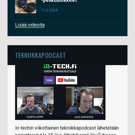
-pelikuulokkeet
11.2.2026
Lisää videoita
TEKNIIKKAPODCAST
io-techin viikottainen tekniikkapodcast lähetetään