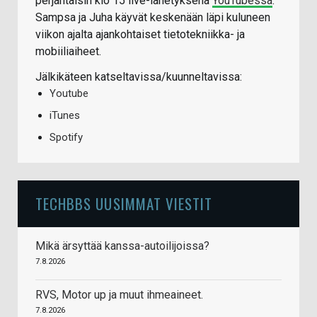
perjantaisin klo 15 live-lähetyksenä
YouTubessa
.
Sampsa ja Juha käyvät keskenään läpi kuluneen
viikon ajalta ajankohtaiset tietotekniikka- ja
mobiiliaiheet.
Jälkikäteen katseltavissa/kuunneltavissa:
Youtube
iTunes
Spotify
TECHBBS UUSIMMAT VIESTIT
Mikä ärsyttää kanssa-autoilijoissa?
7.8.2026
RVS, Motor up ja muut ihmeaineet.
7.8.2026