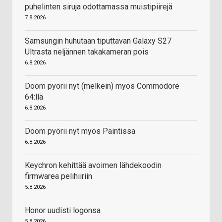
puhelinten siruja odottamassa muistipiirejä
7.8.2026
Samsungin huhutaan tiputtavan Galaxy S27
Ultrasta neljännen takakameran pois
6.8.2026
Doom pyörii nyt (melkein) myös Commodore
64:llä
6.8.2026
Doom pyörii nyt myös Paintissa
6.8.2026
Keychron kehittää avoimen lähdekoodin
firmwarea pelihiiriin
5.8.2026
Honor uudisti logonsa
5.8.2026