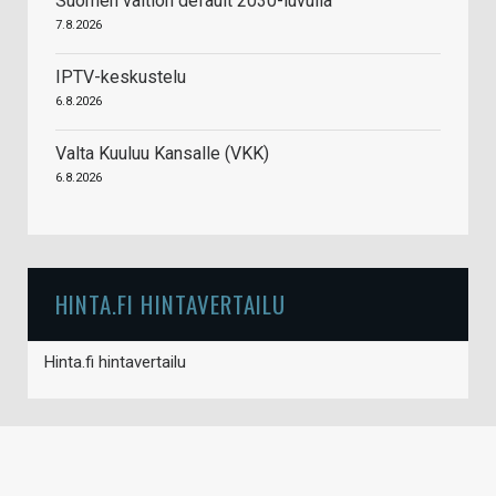
Suomen valtion default 2030-luvulla
7.8.2026
IPTV-keskustelu
6.8.2026
Valta Kuuluu Kansalle (VKK)
6.8.2026
HINTA.FI HINTAVERTAILU
Hinta.fi hintavertailu