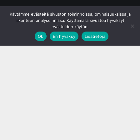
© S&J Media Oy
Käytämme evästeitä sivuston toiminnoissa, ominaisuuksissa ja
liikenteen analysoinnissa. Käyttämällä sivustoa hyväksyt
evästeiden käytön.
Ok
En hyväksy
Lisätietoja
;