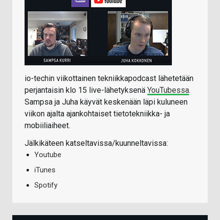
io-techin viikottainen tekniikkapodcast lähetetään
perjantaisin klo 15 live-lähetyksenä
YouTubessa
.
Sampsa ja Juha käyvät keskenään läpi kuluneen
viikon ajalta ajankohtaiset tietotekniikka- ja
mobiiliaiheet.
Jälkikäteen katseltavissa/kuunneltavissa:
Youtube
iTunes
Spotify