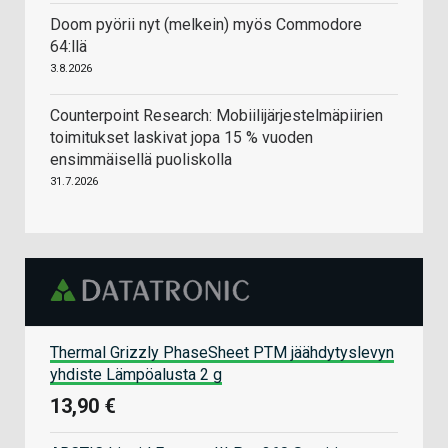
Doom pyörii nyt (melkein) myös Commodore
64:llä
3.8.2026
Counterpoint Research: Mobiilijärjestelmäpiirien
toimitukset laskivat jopa 15 % vuoden
ensimmäisellä puoliskolla
31.7.2026
Thermal Grizzly PhaseSheet PTM jäähdytyslevyn
yhdiste Lämpöalusta 2 g
13,90 €