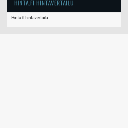
HINTA.FI HINTAVERTAILU
Hinta.fi hintavertailu