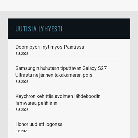
UUTISIA LYHYESTI
Doom pyörii nyt myös Paintissa
6.8.2026
Samsungin huhutaan tiputtavan Galaxy S27
Ultrasta neljännen takakameran pois
6.8.2026
Keychron kehittää avoimen lähdekoodin
firmwarea pelihiiriin
5.8.2026
Honor uudisti logonsa
5.8.2026