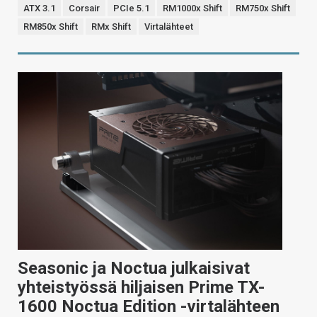
ATX 3.1
Corsair
PCIe 5.1
RM1000x Shift
RM750x Shift
RM850x Shift
RMx Shift
Virtalähteet
Seasonic ja Noctua julkaisivat
yhteistyössä hiljaisen Prime TX-
1600 Noctua Edition -virtalähteen