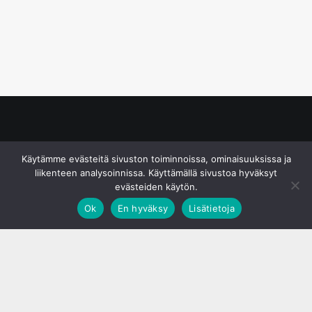
© S&J Media Oy
Käytämme evästeitä sivuston toiminnoissa, ominaisuuksissa ja
liikenteen analysoinnissa. Käyttämällä sivustoa hyväksyt
evästeiden käytön.
Ok
En hyväksy
Lisätietoja
;