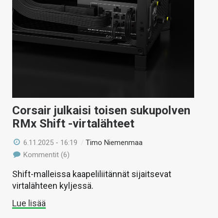
KAUPPA
VAIHDA TEEMA
HAKU
Corsair julkaisi toisen sukupolven
RMx Shift -virtalähteet
6.11.2025 - 16:19
/
Timo Niemenmaa
Kommentit (6)
Shift-malleissa kaapeliliitännät sijaitsevat
virtalähteen kyljessä.
Lue lisää