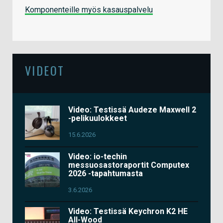
Komponenteille myös kasauspalvelu
VIDEOT
Video: Testissä Audeze Maxwell 2
-pelikuulokkeet
15.6.2026
Video: io-techin
messuosastoraportit Computex
2026 -tapahtumasta
3.6.2026
Video: Testissä Keychron K2 HE
All-Wood