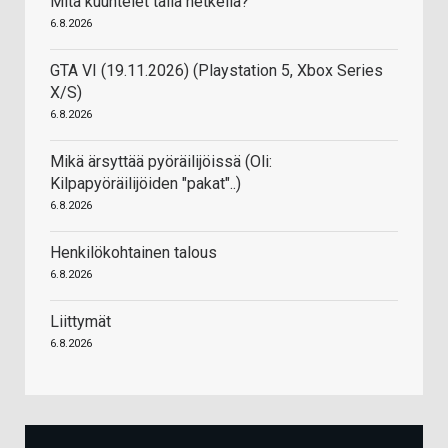
Mitä kuuntelet tällä hetkellä?
6.8.2026
GTA VI (19.11.2026) (Playstation 5, Xbox Series
X/S)
6.8.2026
Mikä ärsyttää pyöräilijöissä (Oli:
Kilpapyöräilijöiden "pakat"..)
6.8.2026
Henkilökohtainen talous
6.8.2026
Liittymät
6.8.2026