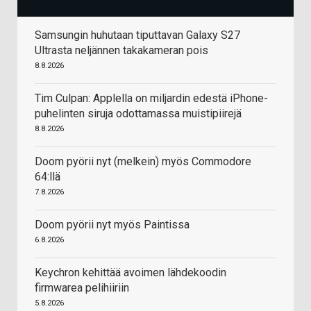
Samsungin huhutaan tiputtavan Galaxy S27
Ultrasta neljännen takakameran pois
8.8.2026
Tim Culpan: Applella on miljardin edestä iPhone-
puhelinten siruja odottamassa muistipiirejä
8.8.2026
Doom pyörii nyt (melkein) myös Commodore
64:llä
7.8.2026
Doom pyörii nyt myös Paintissa
6.8.2026
Keychron kehittää avoimen lähdekoodin
firmwarea pelihiiriin
5.8.2026