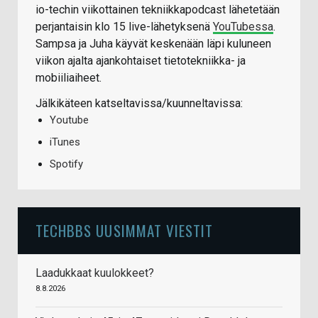
io-techin viikottainen tekniikkapodcast lähetetään
perjantaisin klo 15 live-lähetyksenä
YouTubessa
.
Sampsa ja Juha käyvät keskenään läpi kuluneen
viikon ajalta ajankohtaiset tietotekniikka- ja
mobiiliaiheet.
Jälkikäteen katseltavissa/kuunneltavissa:
Youtube
iTunes
Spotify
TECHBBS UUSIMMAT VIESTIT
Laadukkaat kuulokkeet?
8.8.2026