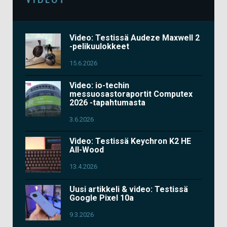
Video: Testissä Audeze Maxwell 2
-pelikuulokkeet
15.6.2026
Video: io-techin
messuosastoraportit Computex
2026 -tapahtumasta
3.6.2026
Video: Testissä Keychron K2 HE
All-Wood
13.4.2026
Uusi artikkeli & video: Testissä
Google Pixel 10a
9.3.2026