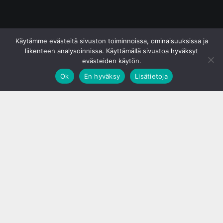
© S&J Media Oy
Käytämme evästeitä sivuston toiminnoissa, ominaisuuksissa ja
liikenteen analysoinnissa. Käyttämällä sivustoa hyväksyt
evästeiden käytön.
Ok
En hyväksy
Lisätietoja
;