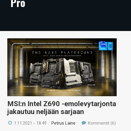
Pro
ARTIKKELIT
VIDEOT
TECHBBS
TIETOA
HINTA.FI
KAUPPA
VAIHDA TEEMA
MSI:n Intel Z690 -emolevytarjonta
HAKU
jakautuu neljään sarjaan
1.11.2021 - 18:49
/
Petrus Laine
Kommentit (6)