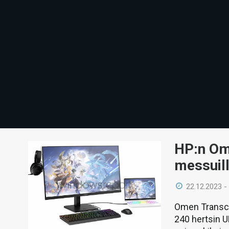
HP:n Om
messuill
22.12.2023 -
Omen Transce
240 hertsin U