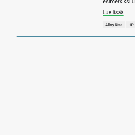
esimerkiksi u
Lue lisää
Alloy Rise
HP