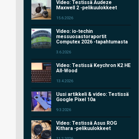
Video: Testissä Audeze
Maxwell 2 -pelikuulokkeet
15.6.2026
Video: io-techin
messuosastoraportit
Computex 2026 -tapahtumasta
3.6.2026
Video: Testissä Keychron K2 HE
All-Wood
13.4.2026
Uusi artikkeli & video: Testissä
Google Pixel 10a
9.3.2026
Video: Testissä Asus ROG
Kithara -pelikuulokkeet
11.2.2026