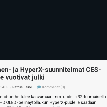
en- ja HyperX-suunnitelmat CES-
e vuotivat julki
 14:08
/
Petrus Laine
Kommentit (3)
nd-perhe tulee kasvamaan mm. uudella 32-tuumaisella
HD OLED -pelinäytöllä, kun HyperX-puolelle saadaan