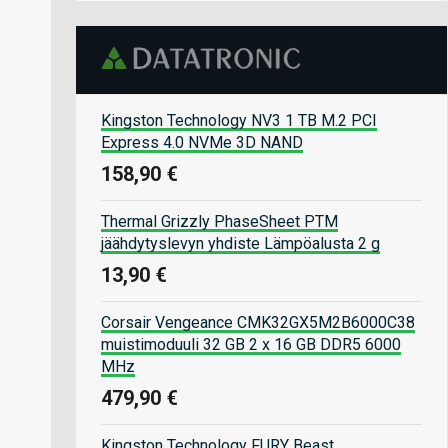
Kingston Technology NV3 1 TB M.2 PCI
Express 4.0 NVMe 3D NAND
158,90 €
Thermal Grizzly PhaseSheet PTM
jäähdytyslevyn yhdiste Lämpöalusta 2 g
13,90 €
Corsair Vengeance CMK32GX5M2B6000C38
muistimoduuli 32 GB 2 x 16 GB DDR5 6000
MHz
479,90 €
Kingston Technology FURY Beast