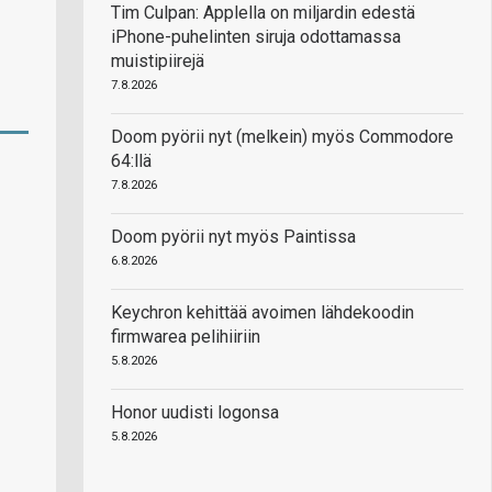
Tim Culpan: Applella on miljardin edestä
iPhone-puhelinten siruja odottamassa
muistipiirejä
7.8.2026
Doom pyörii nyt (melkein) myös Commodore
64:llä
7.8.2026
Doom pyörii nyt myös Paintissa
6.8.2026
Keychron kehittää avoimen lähdekoodin
firmwarea pelihiiriin
5.8.2026
Honor uudisti logonsa
5.8.2026