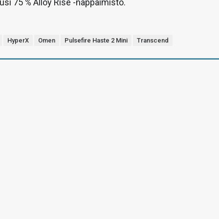
usi 75 % Alloy Rise -näppäimistö.
HyperX
Omen
Pulsefire Haste 2 Mini
Transcend