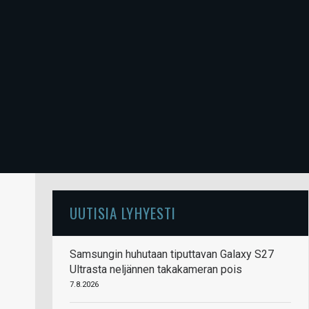
UUTISIA LYHYESTI
Samsungin huhutaan tiputtavan Galaxy S27
Ultrasta neljännen takakameran pois
7.8.2026