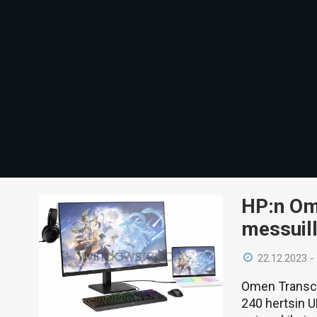
HP:n Om
messuill
22.12.2023 -
Omen Transce
240 hertsin U