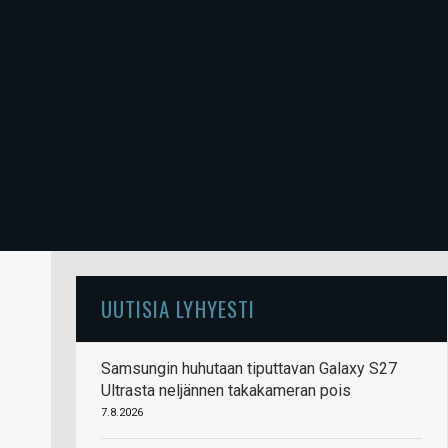
UUTISIA LYHYESTI
Samsungin huhutaan tiputtavan Galaxy S27
Ultrasta neljännen takakameran pois
7.8.2026