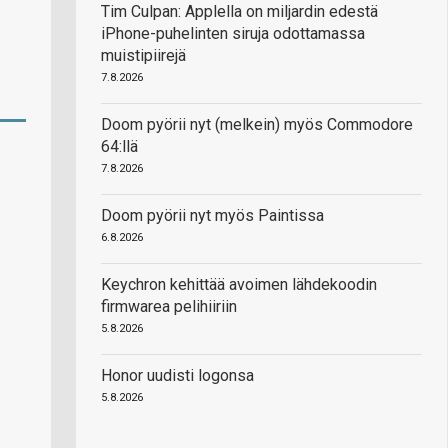
Tim Culpan: Applella on miljardin edestä
iPhone-puhelinten siruja odottamassa
muistipiirejä
7.8.2026
Doom pyörii nyt (melkein) myös Commodore
64:llä
7.8.2026
Doom pyörii nyt myös Paintissa
6.8.2026
Keychron kehittää avoimen lähdekoodin
firmwarea pelihiiriin
5.8.2026
Honor uudisti logonsa
5.8.2026