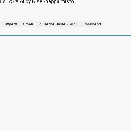
usi 75 % Alloy Rise -näppäimistö.
HyperX
Omen
Pulsefire Haste 2 Mini
Transcend