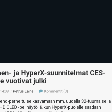
en- ja HyperX-suunnitelmat CES-
e vuotivat julki
 14:08
/
Petrus Laine
Kommentit (3)
nd-perhe tulee kasvamaan mm. uudella 32-tuumaisella
HD OLED -pelinäytöllä, kun HyperX-puolelle saadaan