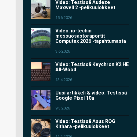
Video: Testissä Audeze
Maxwell 2 -pelikuulokkeet
15.6.2026
Video: io-techin
messuosastoraportit
Computex 2026 -tapahtumasta
3.6.2026
Video: Testissä Keychron K2 HE
All-Wood
13.4.2026
Uusi artikkeli & video: Testissä
Google Pixel 10a
9.3.2026
Video: Testissä Asus ROG
Kithara -pelikuulokkeet
11.2.2026