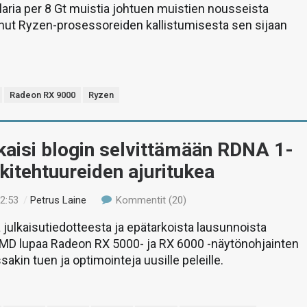
llaria per 8 Gt muistia johtuen muistien nousseista
hut Ryzen-prosessoreiden kallistumisesta sen sijaan
Radeon RX 9000
Ryzen
kaisi blogin selvittämään RDNA 1-
kkitehtuureiden ajuritukea
22:53
/
Petrus Laine
Kommentit (20)
ä julkaisutiedotteesta ja epätarkoista lausunnoista
AMD lupaa Radeon RX 5000- ja RX 6000 -näytönohjainten
akin tuen ja optimointeja uusille peleille.