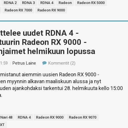
RDNA 2
RDNA 3
RDNA 4
Radeon
Radeon RX 5000
Radeon RX 7000
Radeon RX 9000
ttelee uudet RDNA 4 -
tuurin Radeon RX 9000 -
hjaimet helmikuun lopussa
21:59
/
Petrus Laine
Kommentit (2)
rmistanut aiemmin uusien Radeon RX 9000 -
ten myynnin alkavan maaliskuun alussa ja nyt
suuden ajankohdaksi tarkentui 28. helmikuuta kello 15:00
.
Navi 48
RDNA 4
Radeon RX 9000
Radeon RX 9070
 XT