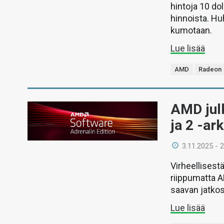
hintoja 10 do
hinnoista. Hu
kumotaan.
Lue lisää
AMD
Radeon
AMD jul
ja 2 -ar
3.11.2025 - 
Virheellisest
riippumatta 
saavan jatkoss
Lue lisää