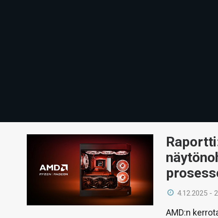
Raportt
näytönoh
prosesso
4.12.2025 - 
AMD:n kerrot