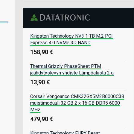
Kingston Technology NV3 1 TB M.2 PCI
Express 4.0 NVMe 3D NAND
158,90 €
Thermal Grizzly PhaseSheet PTM
jäähdytyslevyn yhdiste Lämpöalusta 2 g
13,90 €
Corsair Vengeance CMK32GX5M2B6000C38
muistimoduuli 32 GB 2 x 16 GB DDR5 6000
MHz
479,90 €
Kingston Technology FURY Beast