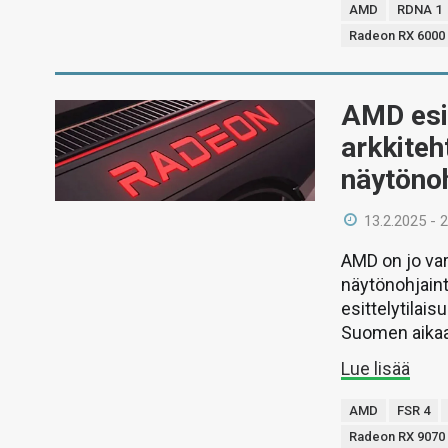
AMD
RDNA 1
Radeon RX 6000
AMD esi
arkkiteh
näytöno
13.2.2025 - 
AMD on jo va
näytönohjain
esittelytilai
Suomen aikaa
Lue lisää
AMD
FSR 4
Radeon RX 9070