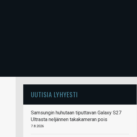
UUTISIA LYHYESTI
Samsungin huhutaan tiputtavan Galaxy S27
Ultrasta neljännen takakameran pois
7.8.2026