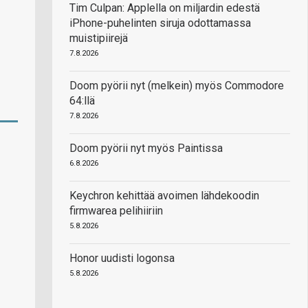
Tim Culpan: Applella on miljardin edestä
iPhone-puhelinten siruja odottamassa
muistipiirejä
7.8.2026
Doom pyörii nyt (melkein) myös Commodore
64:llä
7.8.2026
Doom pyörii nyt myös Paintissa
6.8.2026
Keychron kehittää avoimen lähdekoodin
firmwarea pelihiiriin
5.8.2026
Honor uudisti logonsa
5.8.2026