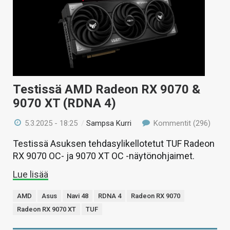
Testissä AMD Radeon RX 9070 &
9070 XT (RDNA 4)
5.3.2025 - 18:25
/
Sampsa Kurri
Kommentit (296)
Testissä Asuksen tehdasylikellotetut TUF Radeon
RX 9070 OC- ja 9070 XT OC -näytönohjaimet.
Lue lisää
AMD
Asus
Navi 48
RDNA 4
Radeon RX 9070
Radeon RX 9070 XT
TUF