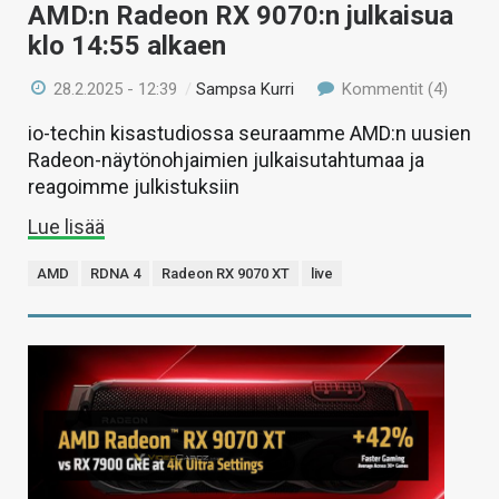
AMD:n Radeon RX 9070:n julkaisua
klo 14:55 alkaen
28.2.2025 - 12:39
/
Sampsa Kurri
Kommentit (4)
io-techin kisastudiossa seuraamme AMD:n uusien
Radeon-näytönohjaimien julkaisutahtumaa ja
reagoimme julkistuksiin
Lue lisää
AMD
RDNA 4
Radeon RX 9070 XT
live