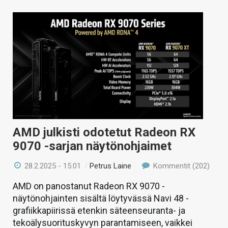
AMD julkisti odotetut Radeon RX
9070 -sarjan näytönohjaimet
28.2.2025 - 15:01
/
Petrus Laine
Kommentit (202)
AMD on panostanut Radeon RX 9070 -
näytönohjainten sisältä löytyvässä Navi 48 -
grafiikkapiirissä etenkin säteenseuranta- ja
tekoälysuorituskyvyn parantamiseen, vaikkei