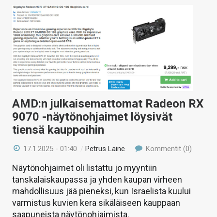
AMD:n julkaisemattomat Radeon RX
9070 -näytönohjaimet löysivät
tiensä kauppoihin
17.1.2025 - 01:40
/
Petrus Laine
Kommentit (0)
Näytönohjaimet oli listattu jo myyntiin
tanskalaiskaupassa ja yhden kaupan virheen
mahdollisuus jää pieneksi, kun Israelista kuului
varmistus kuvien kera sikäläiseen kauppaan
saapuneista näytönohjaimista.