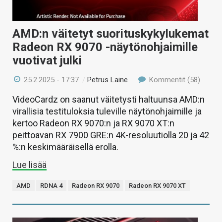
AMD:n väitetyt suorituskykylukemat
Radeon RX 9070 -näytönohjaimille
vuotivat julki
25.2.2025 - 17:37
/
Petrus Laine
Kommentit (58)
VideoCardz on saanut väitetysti haltuunsa AMD:n
virallisia testituloksia tuleville näytönohjaimille ja
kertoo Radeon RX 9070:n ja RX 9070 XT:n
peittoavan RX 7900 GRE:n 4K-resoluutiolla 20 ja 42
%:n keskimääräisellä erolla.
Lue lisää
AMD
RDNA 4
Radeon RX 9070
Radeon RX 9070 XT