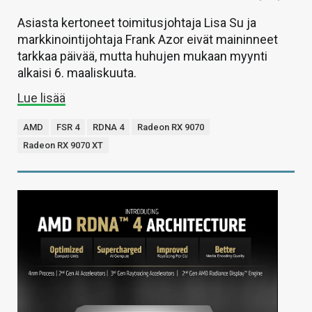
Asiasta kertoneet toimitusjohtaja Lisa Su ja
markkinointijohtaja Frank Azor eivät maininneet
tarkkaa päivää, mutta huhujen mukaan myynti
alkaisi 6. maaliskuuta.
Lue lisää
AMD
FSR 4
RDNA 4
Radeon RX 9070
Radeon RX 9070 XT