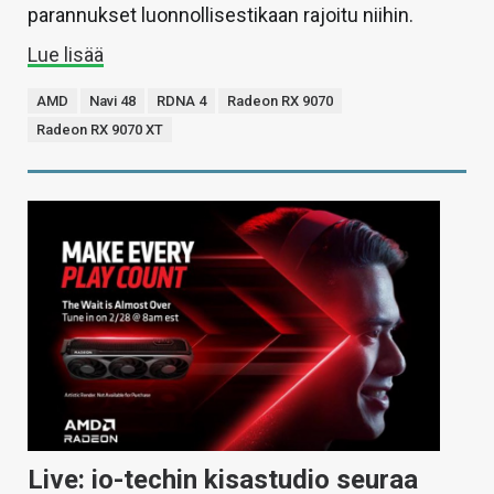
parannukset luonnollisestikaan rajoitu niihin.
Lue lisää
AMD
Navi 48
RDNA 4
Radeon RX 9070
Radeon RX 9070 XT
Live: io-techin kisastudio seuraa