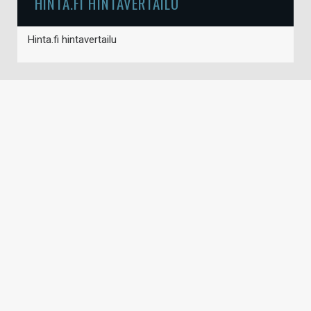
HINTA.FI HINTAVERTAILU
Hinta.fi hintavertailu