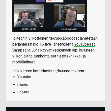
io-techin viikottainen tekniikkapodcast lähetetään
perjantaisin klo 15 live-lähetyksenä
YouTubessa
.
Sampsa ja Juha käyvät keskenään läpi kuluneen
viikon ajalta ajankohtaiset tietotekniikka- ja
mobiiliaiheet.
Jälkikäteen katseltavissa/kuunneltavissa:
Youtube
iTunes
Spotify