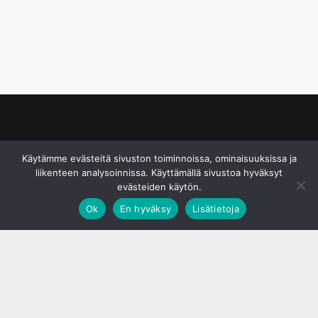
© S&J Media Oy
Käytämme evästeitä sivuston toiminnoissa, ominaisuuksissa ja
liikenteen analysoinnissa. Käyttämällä sivustoa hyväksyt
evästeiden käytön.
Ok
En hyväksy
Lisätietoja
;