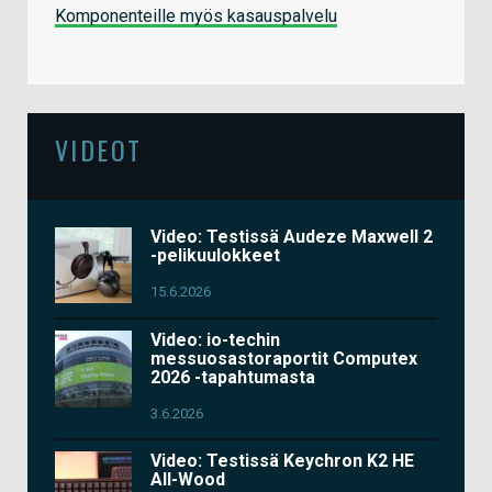
Komponenteille myös kasauspalvelu
VIDEOT
Video: Testissä Audeze Maxwell 2
-pelikuulokkeet
15.6.2026
Video: io-techin
messuosastoraportit Computex
2026 -tapahtumasta
3.6.2026
Video: Testissä Keychron K2 HE
All-Wood