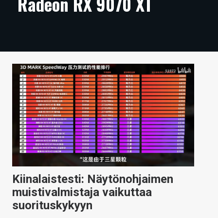
Radeon RX 9070 XT
ARTIKKELIT
VIDEOT
TECHBBS
TIETOA
HINTA.FI
KAUPPA
VAIHDA TEEMA
Kiinalaistesti: Näytönohjaimen
HAKU
muistivalmistaja vaikuttaa
suorituskykyyn