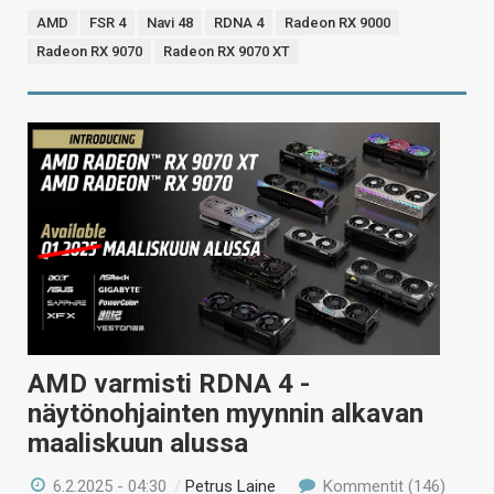
AMD
FSR 4
Navi 48
RDNA 4
Radeon RX 9000
Radeon RX 9070
Radeon RX 9070 XT
AMD varmisti RDNA 4 -
näytönohjainten myynnin alkavan
maaliskuun alussa
6.2.2025 - 04:30
/
Petrus Laine
Kommentit (146)