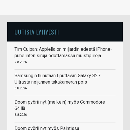
UUTISIA LYHYESTI
Tim Culpan: Applella on miljardin edestä iPhone-
puhelinten siruja odottamassa muistipiirejä
7.8.2026
Samsungin huhutaan tiputtavan Galaxy S27
Ultrasta neljännen takakameran pois
6.8.2026
Doom pyörii nyt (melkein) myös Commodore
64:llä
6.8.2026
Doom pyörii nyt myös Paintissa