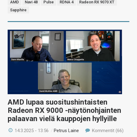
AMD
Navi 48
Pulse
RDNA 4
Radeon RX 9070 XT
Sapphire
AMD lupaa suositushintaisten
Radeon RX 9000 -näytönohjainten
palaavan vielä kauppojen hyllyille
14.3.2025 - 13:56
/
Petrus Laine
Kommentit (66)