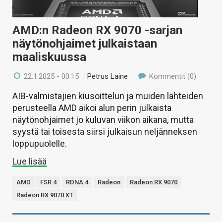
AMD:n Radeon RX 9070 -sarjan
näytönohjaimet julkaistaan
maaliskuussa
22.1.2025 - 00:15
/
Petrus Laine
Kommentit (0)
AIB-valmistajien kiusoittelun ja muiden lähteiden
perusteella AMD aikoi alun perin julkaista
näytönohjaimet jo kuluvan viikon aikana, mutta
syystä tai toisesta siirsi julkaisun neljänneksen
loppupuolelle.
Lue lisää
AMD
FSR 4
RDNA 4
Radeon
Radeon RX 9070
Radeon RX 9070 XT