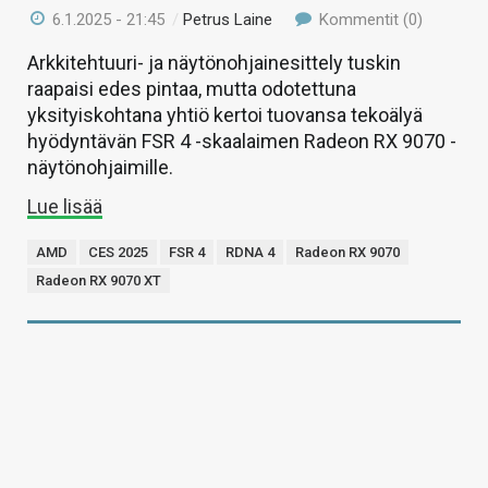
6.1.2025 - 21:45
/
Petrus Laine
Kommentit (0)
Arkkitehtuuri- ja näytönohjainesittely tuskin
raapaisi edes pintaa, mutta odotettuna
yksityiskohtana yhtiö kertoi tuovansa tekoälyä
hyödyntävän FSR 4 -skaalaimen Radeon RX 9070 -
näytönohjaimille.
Lue lisää
AMD
CES 2025
FSR 4
RDNA 4
Radeon RX 9070
Radeon RX 9070 XT