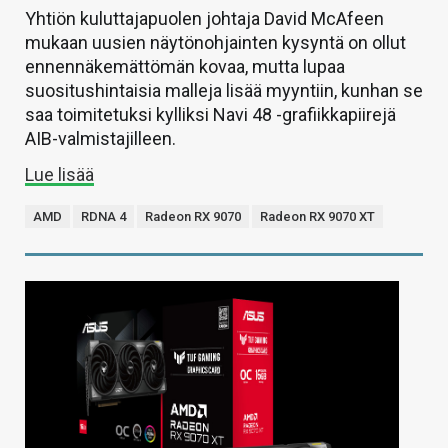
Yhtiön kuluttajapuolen johtaja David McAfeen
mukaan uusien näytönohjainten kysyntä on ollut
ennennäkemättömän kovaa, mutta lupaa
suositushintaisia malleja lisää myyntiin, kunhan se
saa toimitetuksi kylliksi Navi 48 -grafiikkapiirejä
AIB-valmistajilleen.
Lue lisää
AMD
RDNA 4
Radeon RX 9070
Radeon RX 9070 XT