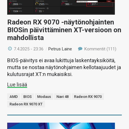
Radeon RX 9070 -näytönohjainten
BIOSin päivittäminen XT-versioon on
mahdollista
7.4.2025 - 23:36
/
Petrus Laine
Kommentit (111)
BIOS-päivitys ei avaa lukittuja laskentayksiköitä,
mutta se nostaa näytönohjaimen kellotaajuudet ja
kulutusrajat XT:n mukaisiksi.
Lue lisää
AMD
BIOS
Modaus
Navi 48
Radeon RX 9070
Radeon RX 9070 XT