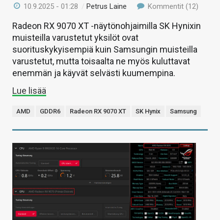
10.9.2025 - 01:28
/
Petrus Laine
Kommentit (12)
Radeon RX 9070 XT -näytönohjaimilla SK Hynixin
muisteilla varustetut yksilöt ovat
suorituskykyisempiä kuin Samsungin muisteilla
varustetut, mutta toisaalta ne myös kuluttavat
enemmän ja käyvät selvästi kuumempina.
Lue lisää
AMD
GDDR6
Radeon RX 9070 XT
SK Hynix
Samsung