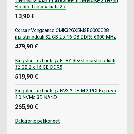
Thermal Grizzly PhaseSheet PTM jäähdytyslevyn
yhdiste Lämpöalusta 2 g
13,90 €
Corsair Vengeance CMK32GX5M2B6000C38
muistimoduuli 32 GB 2 x 16 GB DDR5 6000 MHz
479,90 €
Kingston Technology FURY Beast muistimoduuli
32 GB 2 x 16 GB DDR5
519,90 €
Kingston Technology NV3 2 TB M.2 PCI Express
4.0 NVMe 3D NAND
265,90 €
Datatronic pelikoneet