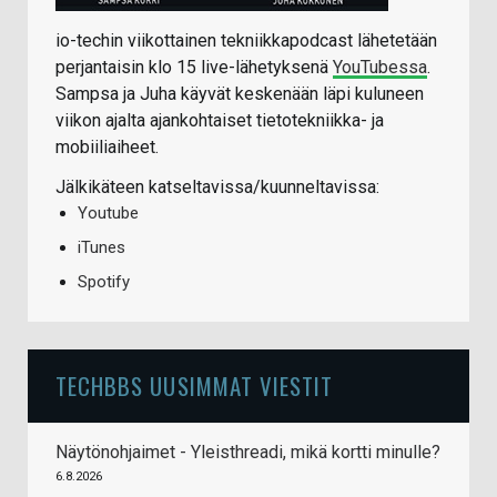
io-techin viikottainen tekniikkapodcast lähetetään
perjantaisin klo 15 live-lähetyksenä
YouTubessa
.
Sampsa ja Juha käyvät keskenään läpi kuluneen
viikon ajalta ajankohtaiset tietotekniikka- ja
mobiiliaiheet.
Jälkikäteen katseltavissa/kuunneltavissa:
Youtube
iTunes
Spotify
TECHBBS UUSIMMAT VIESTIT
Näytönohjaimet - Yleisthreadi, mikä kortti minulle?
6.8.2026