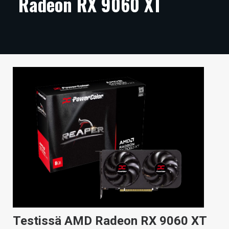
Radeon RX 9060 XT
ARTIKKELIT
VIDEOT
TECHBBS
TIETOA
HINTA.FI
KAUPPA
VAIHDA TEEMA
HAKU
Testissä AMD Radeon RX 9060 XT