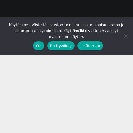
© S&J Media Oy
Käytämme evästeitä sivuston toiminnoissa, ominaisuuksissa ja
liikenteen analysoinnissa. Käyttämällä sivustoa hyväksyt
evästeiden käytön.
Ok
En hyväksy
Lisätietoja
;