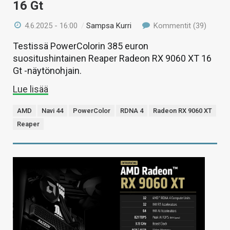
16 Gt
4.6.2025 - 16:00
/
Sampsa Kurri
Kommentit (39)
Testissä PowerColorin 385 euron
suositushintainen Reaper Radeon RX 9060 XT 16
Gt -näytönohjain.
Lue lisää
AMD
Navi 44
PowerColor
RDNA 4
Radeon RX 9060 XT
Reaper