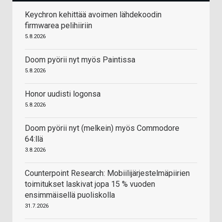
Keychron kehittää avoimen lähdekoodin
firmwarea pelihiiriin
5.8.2026
Doom pyörii nyt myös Paintissa
5.8.2026
Honor uudisti logonsa
5.8.2026
Doom pyörii nyt (melkein) myös Commodore
64:llä
3.8.2026
Counterpoint Research: Mobiilijärjestelmäpiirien
toimitukset laskivat jopa 15 % vuoden
ensimmäisellä puoliskolla
31.7.2026