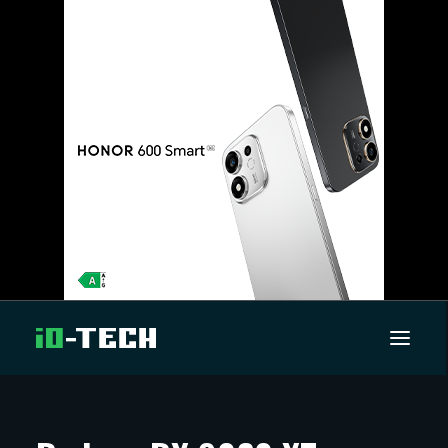
UUTISET