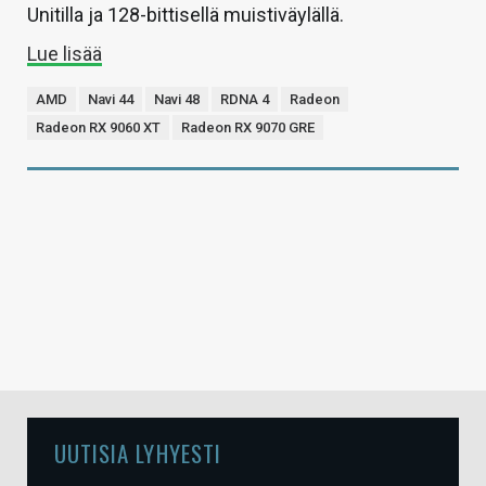
Unitilla ja 128-bittisellä muistiväylällä.
Lue lisää
AMD
Navi 44
Navi 48
RDNA 4
Radeon
Radeon RX 9060 XT
Radeon RX 9070 GRE
UUTISIA LYHYESTI