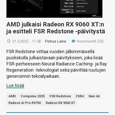
AMD julkaisi Radeon RX 9060 XT:n
ja esitteli FSR Redstone -päivitystä
21.5.2025 - 11:58
/
Petrus Laine
Kommentit (55)
FSR Redstone viittaa vuoden jälkimmäisellä
puoliskolla julkaistavaan päivitykseen, joka lisää
FSR-perheeseen Neural Radiance Caching- ja Ray
Regeneration -teknologiat sekä päivittää ruutujen
generoinnin tekoälyaikaan.
Lue lisää
AMD
Computex 2025
FSR Redstone
FSR4
Navi 44
Radeon AI Pro R9700
Radeon RX 9060 XT