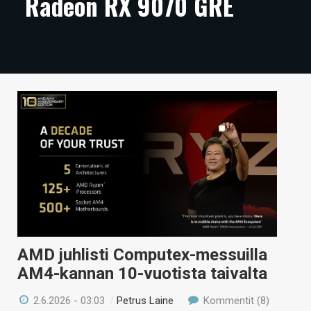
Radeon RX 9070 GRE
ARTIKKELIT
VIDEOT
TECHBBS
TIETOA
HINTA.FI
KAUPPA
VAIHDA TEEMA
AMD juhlisti Computex-messuilla
HAKU
AM4-kannan 10-vuotista taivalta
2.6.2026 - 03:03
/
Petrus Laine
Kommentit (8)