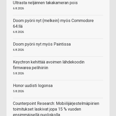
Ultrasta neljännen takakameran pois
6.8.2026
Doom pyörii nyt (melkein) myös Commodore
64:llä
6.8.2026
Doom pyörii nyt myös Paintissa
6.8.2026
Keychron kehittää avoimen lähdekoodin
firmwarea pelihiiriin
5.8.2026
Honor uudisti logonsa
5.8.2026
Counterpoint Research: Mobiilijärjestelmäpiirien
toimitukset laskivat jopa 15 % vuoden
ensimmäisellä puoliskolla