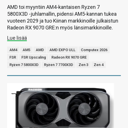
AMD toi myyntiin AM4-kantaisen Ryzen 7
5800X3D -juhlamallin, pidensi AM5-kannan tukea
vuoteen 2029 ja tuo Kiinan markkinoille julkaistun
Radeon RX 9070 GRE:n myös länsimarkkinoille.
Lue lisää
AM4
AM5
AMD
AMD EXPO ULL
Computex 2026
FSR
FSR Upscaling
Radeon RX 9070 GRE
Ryzen 7 5800X3D
Ryzen 7 7700X3D
Zen 3
Zen 4