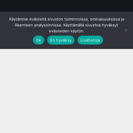
© S&J Media Oy
Käytämme evästeitä sivuston toiminnoissa, ominaisuuksissa ja
liikenteen analysoinnissa. Käyttämällä sivustoa hyväksyt
evästeiden käytön.
Ok
En hyväksy
Lisätietoja
;