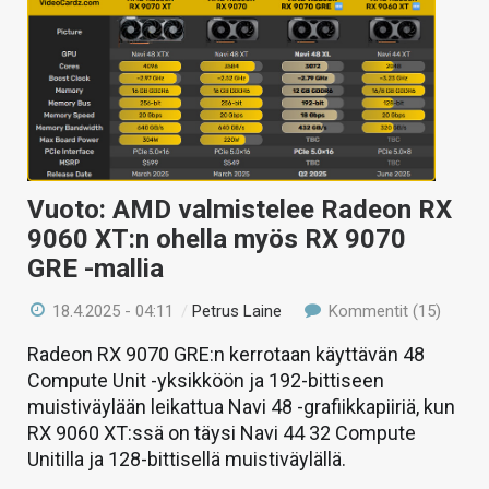
Vuoto: AMD valmistelee Radeon RX
9060 XT:n ohella myös RX 9070
GRE -mallia
18.4.2025 - 04:11
/
Petrus Laine
Kommentit (15)
Radeon RX 9070 GRE:n kerrotaan käyttävän 48
Compute Unit -yksikköön ja 192-bittiseen
muistiväylään leikattua Navi 48 -grafiikkapiiriä, kun
RX 9060 XT:ssä on täysi Navi 44 32 Compute
Unitilla ja 128-bittisellä muistiväylällä.