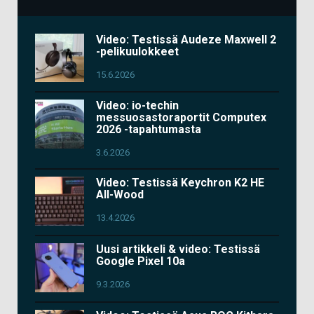
Video: Testissä Audeze Maxwell 2
-pelikuulokkeet
15.6.2026
Video: io-techin
messuosastoraportit Computex
2026 -tapahtumasta
3.6.2026
Video: Testissä Keychron K2 HE
All-Wood
13.4.2026
Uusi artikkeli & video: Testissä
Google Pixel 10a
9.3.2026