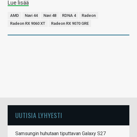
Lue lisää
AMD
Navi 44
Navi 48
RDNA 4
Radeon
Radeon RX 9060 XT
Radeon RX 9070 GRE
UUTISIA LYHYESTI
Samsungin huhutaan tiputtavan Galaxy S27