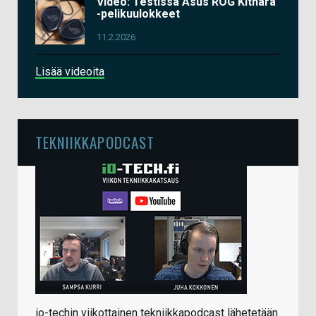
Video: Testissä Asus ROG Kithara
-pelikuulokkeet
11.2.2026
Lisää videoita
TEKNIIKKAPODCAST
io-techin viikottainen tekniikkapodcast lähetetään