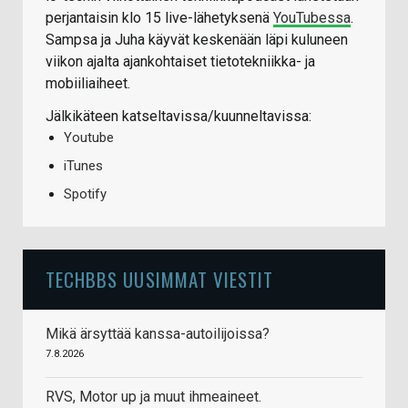
perjantaisin klo 15 live-lähetyksenä
YouTubessa
.
Sampsa ja Juha käyvät keskenään läpi kuluneen
viikon ajalta ajankohtaiset tietotekniikka- ja
mobiiliaiheet.
Jälkikäteen katseltavissa/kuunneltavissa:
Youtube
iTunes
Spotify
TECHBBS UUSIMMAT VIESTIT
Mikä ärsyttää kanssa-autoilijoissa?
7.8.2026
RVS, Motor up ja muut ihmeaineet.