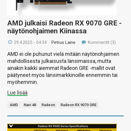
AMD julkaisi Radeon RX 9070 GRE -
näytönohjaimen Kiinassa
29.4.2025 - 04:34
/
Petrus Laine
Kommentit (3)
AMD ei ole puhunut vielä mitään näytönohjaimen
mahdollisesta julkaisusta länsimaissa, mutta
ainakin kaikki aiemmat Radeon GRE -mallit ovat
päätyneet myös länsimarkkinoille ennemmin tai
myöhemmin.
Lue lisää
AMD
Navi 48
Radeon
Radeon RX 9070 GRE