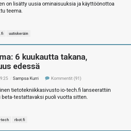
n on lisätty uusia ominaisuuksia ja käyttöönottoa
ttu teema.
.fi
uutiskeräin
ma: 6 kuukautta takana,
suus edessä
19:25
/
Sampsa Kurri
Kommentit (91)
nen tietotekniikkasivusto io-tech.fi lanseerattiin
i beta-testattavaksi puoli vuotta sitten.
-tech
rbot.fi