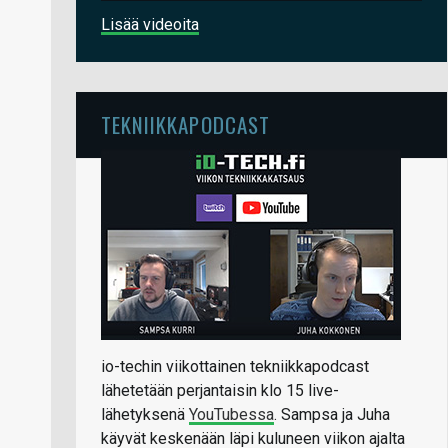
Lisää videoita
TEKNIIKKAPODCAST
io-techin viikottainen tekniikkapodcast
lähetetään perjantaisin klo 15 live-
lähetyksenä
YouTubessa
. Sampsa ja Juha
käyvät keskenään läpi kuluneen viikon ajalta