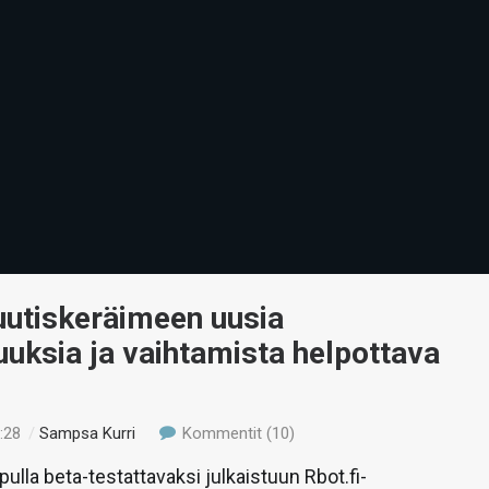
uutiskeräimeen uusia
uksia ja vaihtamista helpottava
:28
/
Sampsa Kurri
Kommentit (10)
ulla beta-testattavaksi julkaistuun Rbot.fi-