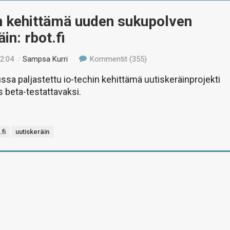
n kehittämä uuden sukupolven
in: rbot.fi
12:04
/
Sampsa Kurri
Kommentit (355)
ssa paljastettu io-techin kehittämä uutiskeräinprojekti
s beta-testattavaksi.
.fi
uutiskeräin