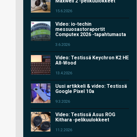
Maxwell 2 -pelikuulokkeet
15.6.2026
Video: io-techin
messuosastoraportit
Computex 2026 -tapahtumasta
3.6.2026
Video: Testissä Keychron K2 HE
All-Wood
13.4.2026
Uusi artikkeli & video: Testissä
Google Pixel 10a
9.3.2026
Video: Testissä Asus ROG
Kithara -pelikuulokkeet
11.2.2026