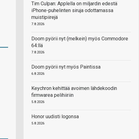
Tim Culpan: Applella on miljardin edestä
iPhone-puhelinten siruja odottamassa
muistipiirejä
7.8.2026
Doom pyörii nyt (melkein) myös Commodore
64:llä
7.8.2026
Doom pyörii nyt myös Paintissa
6.8.2026
Keychron kehittää avoimen lähdekoodin
firmwarea pelihiiriin
5.8.2026
Honor uudisti logonsa
5.8.2026