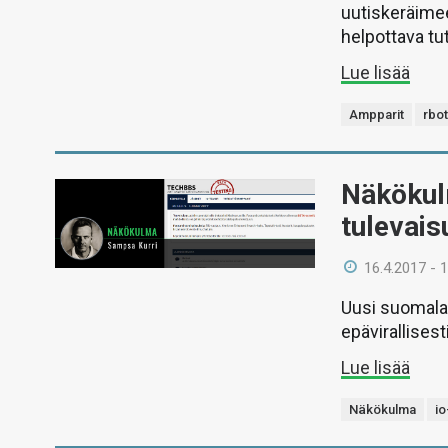
uutiskeräimee
helpottava tu
Lue lisää
Ampparit
rbot
Näkökul
tulevai
16.4.2017 - 
Uusi suomalai
epävirallisest
Lue lisää
Näkökulma
io