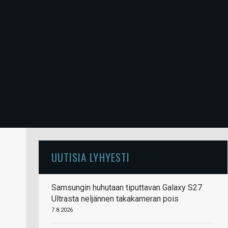
UUTISIA LYHYESTI
Samsungin huhutaan tiputtavan Galaxy S27
Ultrasta neljännen takakameran pois
7.8.2026