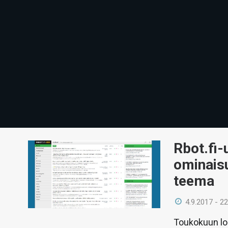
Rbot.fi-
ominaisu
teema
4.9.2017 - 22
Toukokuun lop