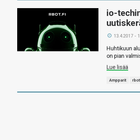
io-techi
uutiskerä
13.4.2017 - 
Huhtikuun alu
on pian valmi
Lue lisää
Ampparit
rbot