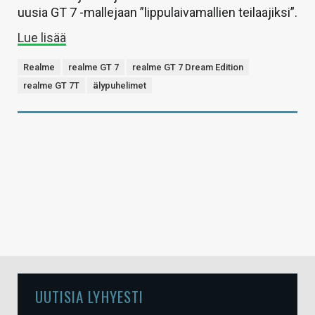
uusia GT 7 -mallejaan ”lippulaivamallien teilaajiksi”.
Lue lisää
Realme
realme GT 7
realme GT 7 Dream Edition
realme GT 7T
älypuhelimet
UUTISIA LYHYESTI