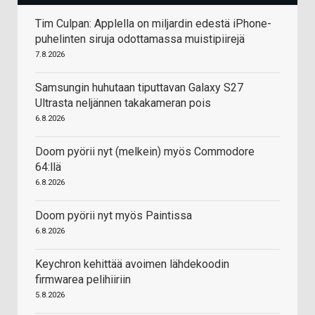
Tim Culpan: Applella on miljardin edestä iPhone-
puhelinten siruja odottamassa muistipiirejä
7.8.2026
Samsungin huhutaan tiputtavan Galaxy S27
Ultrasta neljännen takakameran pois
6.8.2026
Doom pyörii nyt (melkein) myös Commodore
64:llä
6.8.2026
Doom pyörii nyt myös Paintissa
6.8.2026
Keychron kehittää avoimen lähdekoodin
firmwarea pelihiiriin
5.8.2026