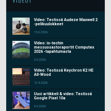
Video: Testissä Audeze Maxwell 2
-pelikuulokkeet
15.6.2026
Video: io-techin
messuosastoraportit Computex
2026 -tapahtumasta
3.6.2026
Video: Testissä Keychron K2 HE
All-Wood
13.4.2026
Uusi artikkeli & video: Testissä
Google Pixel 10a
9.3.2026