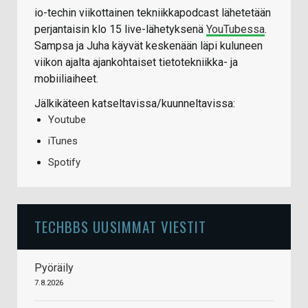
io-techin viikottainen tekniikkapodcast lähetetään
perjantaisin klo 15 live-lähetyksenä
YouTubessa
.
Sampsa ja Juha käyvät keskenään läpi kuluneen
viikon ajalta ajankohtaiset tietotekniikka- ja
mobiiliaiheet.
Jälkikäteen katseltavissa/kuunneltavissa:
Youtube
iTunes
Spotify
TECHBBS UUSIMMAT VIESTIT
Pyöräily
7.8.2026