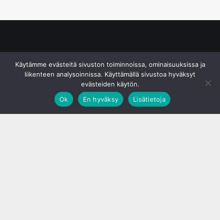
© S&J Media Oy
Käytämme evästeitä sivuston toiminnoissa, ominaisuuksissa ja
liikenteen analysoinnissa. Käyttämällä sivustoa hyväksyt
evästeiden käytön.
Ok
En hyväksy
Lisätietoja
;