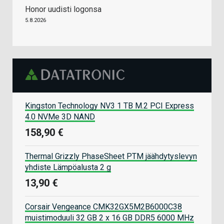
Honor uudisti logonsa
5.8.2026
Kingston Technology NV3 1 TB M.2 PCI Express
4.0 NVMe 3D NAND
158,90 €
Thermal Grizzly PhaseSheet PTM jäähdytyslevyn
yhdiste Lämpöalusta 2 g
13,90 €
Corsair Vengeance CMK32GX5M2B6000C38
muistimoduuli 32 GB 2 x 16 GB DDR5 6000 MHz