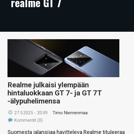
realme GT 7
ARTIKKELIT
VIDEOT
TECHBBS
TIETOA
HINTA.FI
KAUPPA
VAIHDA TEEMA
Realme julkaisi ylempään
hintaluokkaan GT 7- ja GT 7T
-älypuhelimensa
HAKU
27.5.2025 - 20:09
/
Timo Niemenmaa
Kommentit (0)
Suomesta jalansijaa havitteleva Realme tituleeraa