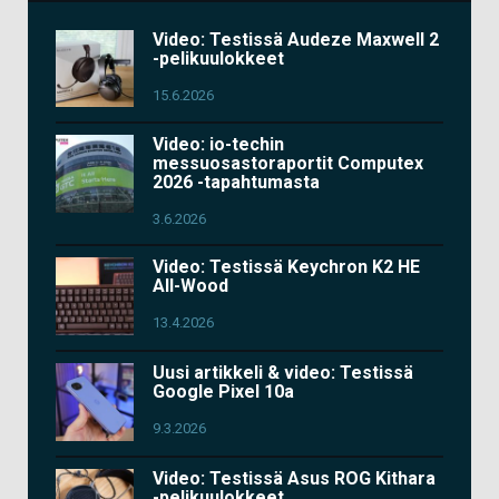
Video: Testissä Audeze Maxwell 2
-pelikuulokkeet
15.6.2026
Video: io-techin
messuosastoraportit Computex
2026 -tapahtumasta
3.6.2026
Video: Testissä Keychron K2 HE
All-Wood
13.4.2026
Uusi artikkeli & video: Testissä
Google Pixel 10a
9.3.2026
Video: Testissä Asus ROG Kithara
-pelikuulokkeet