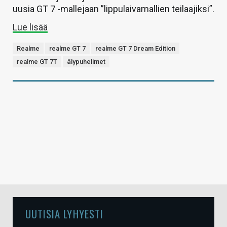
uusia GT 7 -mallejaan ”lippulaivamallien teilaajiksi”.
Lue lisää
Realme
realme GT 7
realme GT 7 Dream Edition
realme GT 7T
älypuhelimet
UUTISIA LYHYESTI