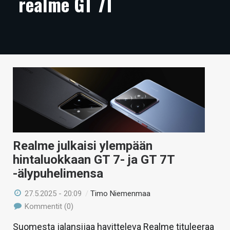
realme GT 7T
ARTIKKELIT
VIDEOT
TECHBBS
TIETOA
HINTA.FI
KAUPPA
VAIHDA TEEMA
Realme julkaisi ylempään
hintaluokkaan GT 7- ja GT 7T
-älypuhelimensa
HAKU
27.5.2025 - 20:09
/
Timo Niemenmaa
Kommentit (0)
Suomesta jalansijaa havitteleva Realme tituleeraa