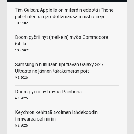
Tim Culpan: Applella on miljardin edestä iPhone-
puhelinten siruja odottamassa muistipiirejä
10.8.2026
Doom pyörii nyt (melkein) myös Commodore
64:llä
10.8.2026
Samsungin huhutaan tiputtavan Galaxy S27
Ultrasta neljännen takakameran pois
9.8.2026
Doom pyörii nyt myös Paintissa
6.8.2026
Keychron kehittää avoimen lähdekoodin
firmwarea pelihiiriin
5.8.2026