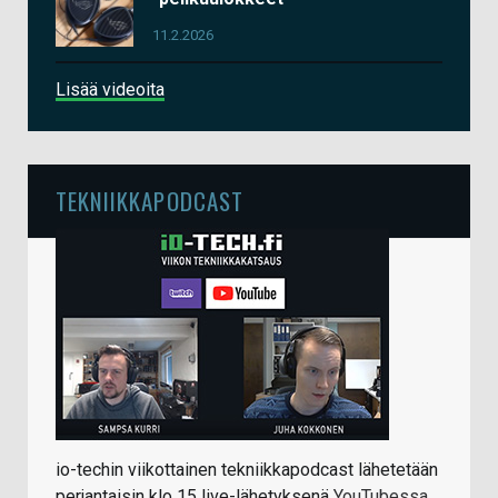
11.2.2026
Lisää videoita
TEKNIIKKAPODCAST
io-techin viikottainen tekniikkapodcast lähetetään
perjantaisin klo 15 live-lähetyksenä
YouTubessa
.