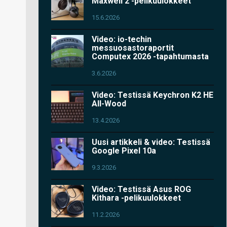
Maxwell 2 -pelikuulokkeet
15.6.2026
Video: io-techin
messuosastoraportit
Computex 2026 -tapahtumasta
3.6.2026
Video: Testissä Keychron K2 HE
All-Wood
13.4.2026
Uusi artikkeli & video: Testissä
Google Pixel 10a
9.3.2026
Video: Testissä Asus ROG
Kithara -pelikuulokkeet
11.2.2026