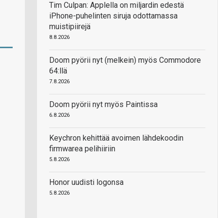
Tim Culpan: Applella on miljardin edestä
iPhone-puhelinten siruja odottamassa
muistipiirejä
8.8.2026
Doom pyörii nyt (melkein) myös Commodore
64:llä
7.8.2026
Doom pyörii nyt myös Paintissa
6.8.2026
Keychron kehittää avoimen lähdekoodin
firmwarea pelihiiriin
5.8.2026
Honor uudisti logonsa
5.8.2026