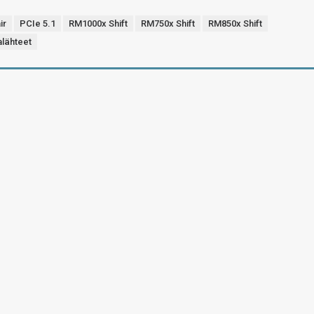
ir
PCIe 5.1
RM1000x Shift
RM750x Shift
RM850x Shift
alähteet