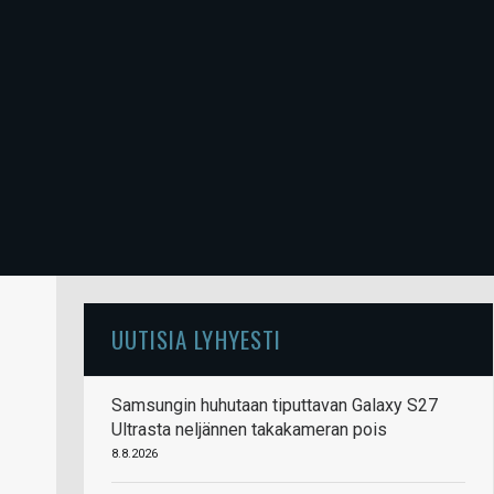
UUTISIA LYHYESTI
Samsungin huhutaan tiputtavan Galaxy S27
Ultrasta neljännen takakameran pois
8.8.2026