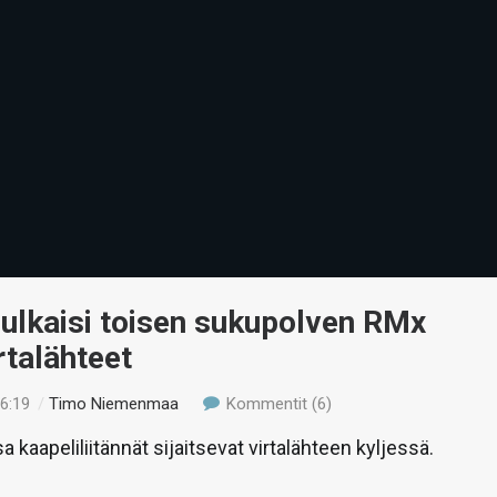
julkaisi toisen sukupolven RMx
irtalähteet
16:19
/
Timo Niemenmaa
Kommentit (6)
a kaapeliliitännät sijaitsevat virtalähteen kyljessä.