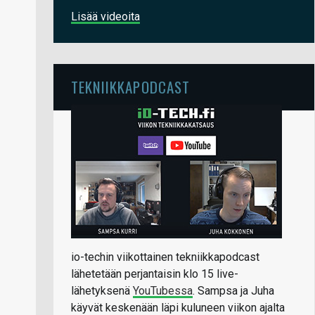
Lisää videoita
TEKNIIKKAPODCAST
io-techin viikottainen tekniikkapodcast
lähetetään perjantaisin klo 15 live-
lähetyksenä
YouTubessa
. Sampsa ja Juha
käyvät keskenään läpi kuluneen viikon ajalta