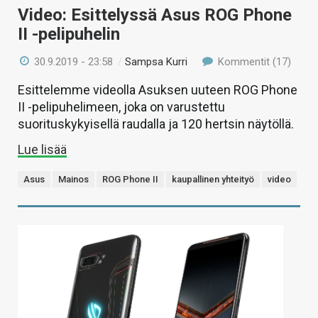
Video: Esittelyssä Asus ROG Phone
II -pelipuhelin
30.9.2019 - 23:58
/
Sampsa Kurri
Kommentit (17)
Esittelemme videolla Asuksen uuteen ROG Phone
II -pelipuhelimeen, joka on varustettu
suorituskykyisellä raudalla ja 120 hertsin näytöllä.
Lue lisää
Asus
Mainos
ROG Phone II
kaupallinen yhteityö
video