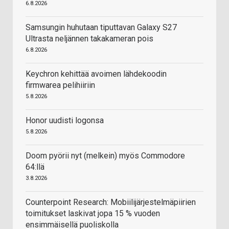
6.8.2026
Samsungin huhutaan tiputtavan Galaxy S27
Ultrasta neljännen takakameran pois
6.8.2026
Keychron kehittää avoimen lähdekoodin
firmwarea pelihiiriin
5.8.2026
Honor uudisti logonsa
5.8.2026
Doom pyörii nyt (melkein) myös Commodore
64:llä
3.8.2026
Counterpoint Research: Mobiilijärjestelmäpiirien
toimitukset laskivat jopa 15 % vuoden
ensimmäisellä puoliskolla