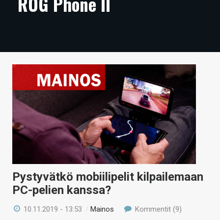
ROG Phone II
ARTIKKELIT
VIDEOT
TECHBBS
TIETOA
HINTA.FI
KAUPPA
VAIHDA TEEMA
Pystyvätkö mobiilipelit kilpailemaan
HAKU
PC-pelien kanssa?
10.11.2019 - 13:53
/
Mainos
Kommentit (9)