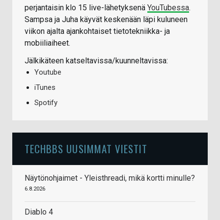
perjantaisin klo 15 live-lähetyksenä
YouTubessa
.
Sampsa ja Juha käyvät keskenään läpi kuluneen
viikon ajalta ajankohtaiset tietotekniikka- ja
mobiiliaiheet.
Jälkikäteen katseltavissa/kuunneltavissa:
Youtube
iTunes
Spotify
TECHBBS UUSIMMAT VIESTIT
Näytönohjaimet - Yleisthreadi, mikä kortti minulle?
6.8.2026
Diablo 4