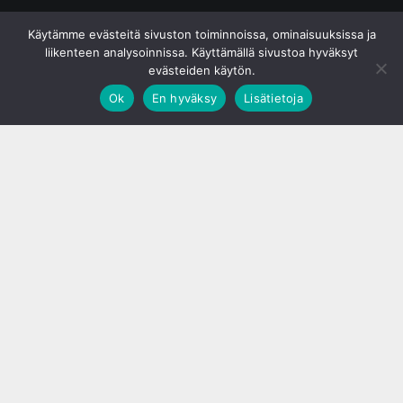
© S&J Media Oy
Käytämme evästeitä sivuston toiminnoissa, ominaisuuksissa ja
liikenteen analysoinnissa. Käyttämällä sivustoa hyväksyt
evästeiden käytön.
Ok
En hyväksy
Lisätietoja
;