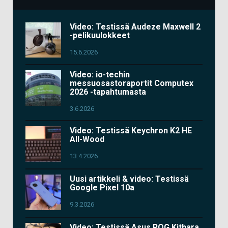
Video: Testissä Audeze Maxwell 2
-pelikuulokkeet
15.6.2026
Video: io-techin
messuosastoraportit Computex
2026 -tapahtumasta
3.6.2026
Video: Testissä Keychron K2 HE
All-Wood
13.4.2026
Uusi artikkeli & video: Testissä
Google Pixel 10a
9.3.2026
Video: Testissä Asus ROG Kithara