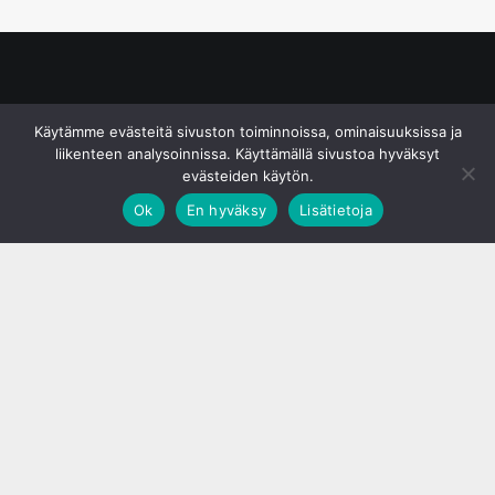
© S&J Media Oy
Käytämme evästeitä sivuston toiminnoissa, ominaisuuksissa ja
liikenteen analysoinnissa. Käyttämällä sivustoa hyväksyt
evästeiden käytön.
Ok
En hyväksy
Lisätietoja
;