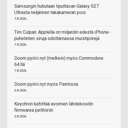
Samsungin huhutaan tiputtavan Galaxy S27
Ultrasta neljännen takakameran pois
7.8.2026
Tim Culpan: Applella on miljardin edestä iPhone-
puhelinten siruja odottamassa muistipiirejä
7.8.2026
Doom pyörii nyt (melkein) myös Commodore
64:llä
7.8.2026
Doom pyörii nyt myös Paintissa
6.8.2026
Keychron kehittää avoimen lähdekoodin
firmwarea pelihiiriin
5.8.2026