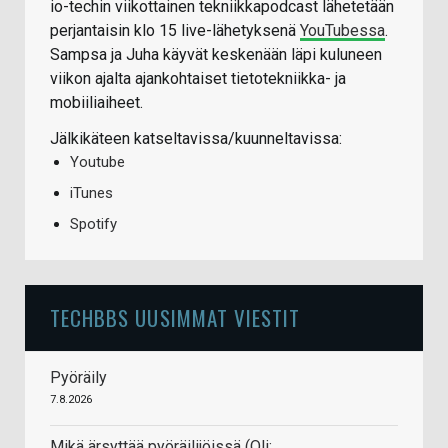
io-techin viikottainen tekniikkapodcast lähetetään
perjantaisin klo 15 live-lähetyksenä
YouTubessa
.
Sampsa ja Juha käyvät keskenään läpi kuluneen
viikon ajalta ajankohtaiset tietotekniikka- ja
mobiiliaiheet.
Jälkikäteen katseltavissa/kuunneltavissa:
Youtube
iTunes
Spotify
TECHBBS UUSIMMAT VIESTIT
Pyöräily
7.8.2026
Mikä ärsyttää pyöräilijöissä (Oli: