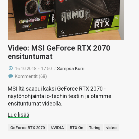
KAUPPA
VAIHDA TEEMA
Video: MSI GeForce RTX 2070
HAKU
ensituntumat
16.10.2018 - 17:50
/
Sampsa Kurri
Kommentit (68)
MSI:ltä saapui kaksi GeForce RTX 2070 -
näytönohjainta io-techin testiin ja otamme
ensituntumat videolla.
Lue lisää
GeForce RTX 2070
NVIDIA
RTX On
Turing
video