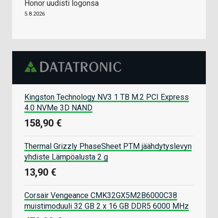
Honor uudisti logonsa
5.8.2026
Kingston Technology NV3 1 TB M.2 PCI Express
4.0 NVMe 3D NAND
158,90 €
Thermal Grizzly PhaseSheet PTM jäähdytyslevyn
yhdiste Lämpöalusta 2 g
13,90 €
Corsair Vengeance CMK32GX5M2B6000C38
muistimoduuli 32 GB 2 x 16 GB DDR5 6000 MHz