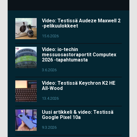
Video: Testissä Audeze Maxwell 2
-pelikuulokkeet
15.6.2026
Video: io-techin
messuosastoraportit Computex
2026 -tapahtumasta
3.6.2026
Video: Testissä Keychron K2 HE
All-Wood
13.4.2026
Uusi artikkeli & video: Testissä
Google Pixel 10a
9.3.2026