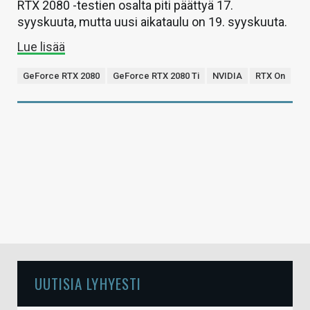
RTX 2080 -testien osalta piti päättyä 17.
syyskuuta, mutta uusi aikataulu on 19. syyskuuta.
Lue lisää
GeForce RTX 2080
GeForce RTX 2080 Ti
NVIDIA
RTX On
UUTISIA LYHYESTI