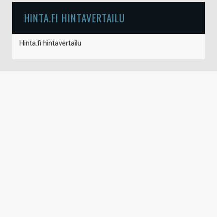
HINTA.FI HINTAVERTAILU
Hinta.fi hintavertailu