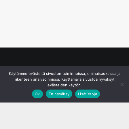
© S&J Media Oy
Käytämme evästeitä sivuston toiminnoissa, ominaisuuksissa ja
liikenteen analysoinnissa. Käyttämällä sivustoa hyväksyt
evästeiden käytön.
Ok
En hyväksy
Lisätietoja
;