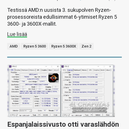
Testissä AMD:n uusista 3. sukupolven Ryzen-
prosessoreista edullisimmat 6-ytimiset Ryzen 5
3600- ja 3600X-mallit.
Lue lisää
AMD
Ryzen 5 3600
Ryzen 5 3600X
Zen 2
Espanjalaissivusto otti varaslähdön