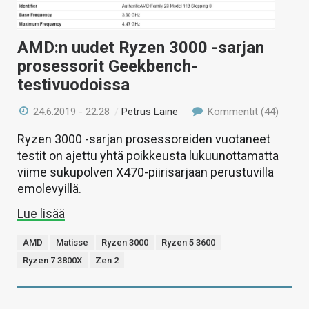
AMD:n uudet Ryzen 3000 -sarjan
prosessorit Geekbench-
testivuodoissa
24.6.2019 - 22:28
/
Petrus Laine
Kommentit (44)
Ryzen 3000 -sarjan prosessoreiden vuotaneet
testit on ajettu yhtä poikkeusta lukuunottamatta
viime sukupolven X470-piirisarjaan perustuvilla
emolevyillä.
Lue lisää
AMD
Matisse
Ryzen 3000
Ryzen 5 3600
Ryzen 7 3800X
Zen 2