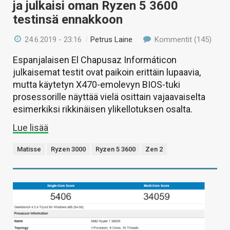
ja julkaisi oman Ryzen 5 3600
testinsä ennakkoon
24.6.2019 - 23:16
/
Petrus Laine
Kommentit (145)
Espanjalaisen El Chapusaz Informáticon
julkaisemat testit ovat paikoin erittäin lupaavia,
mutta käytetyn X470-emolevyn BIOS-tuki
prosessorille näyttää vielä osittain vajaavaiselta
esimerkiksi rikkinäisen ylikellotuksen osalta.
Lue lisää
Matisse
Ryzen 3000
Ryzen 5 3600
Zen 2