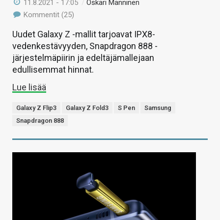
11.8.2021 - 17:05
/
Oskari Manninen
Kommentit (25)
Uudet Galaxy Z -mallit tarjoavat IPX8-
vedenkestävyyden, Snapdragon 888 -
järjestelmäpiirin ja edeltäjämallejaan
edullisemmat hinnat.
Lue lisää
Galaxy Z Flip3
Galaxy Z Fold3
S Pen
Samsung
Snapdragon 888