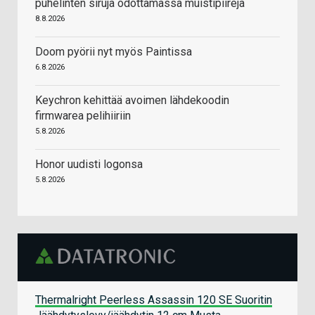
puhelinten siruja odottamassa muistipiirejä
8.8.2026
Doom pyörii nyt myös Paintissa
6.8.2026
Keychron kehittää avoimen lähdekoodin
firmwarea pelihiiriin
5.8.2026
Honor uudisti logonsa
5.8.2026
Thermalright Peerless Assassin 120 SE Suoritin