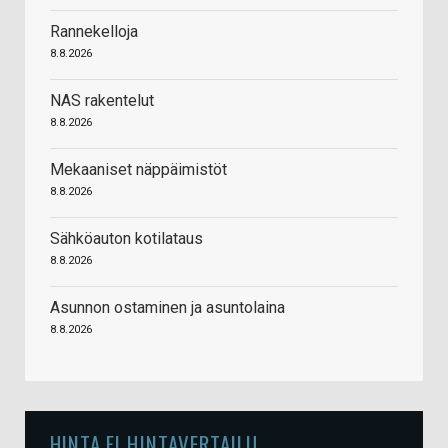
Rannekelloja
8.8.2026
NAS rakentelut
8.8.2026
Mekaaniset näppäimistöt
8.8.2026
Sähköauton kotilataus
8.8.2026
Asunnon ostaminen ja asuntolaina
8.8.2026
HINTA.FI HINTAVERTAILU