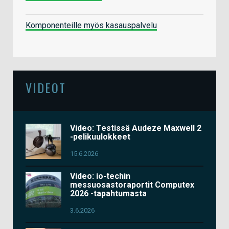
Komponenteille myös kasauspalvelu
VIDEOT
Video: Testissä Audeze Maxwell 2
-pelikuulokkeet
15.6.2026
Video: io-techin
messuosastoraportit Computex
2026 -tapahtumasta
3.6.2026