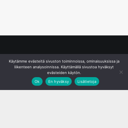
© S&J Media Oy
Käytämme evästeitä sivuston toiminnoissa, ominaisuuksissa ja
liikenteen analysoinnissa. Käyttämällä sivustoa hyväksyt
evästeiden käytön.
Ok
En hyväksy
Lisätietoja
;