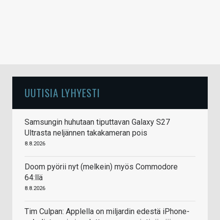
UUTISIA LYHYESTI
Samsungin huhutaan tiputtavan Galaxy S27
Ultrasta neljännen takakameran pois
8.8.2026
Doom pyörii nyt (melkein) myös Commodore
64:llä
8.8.2026
Tim Culpan: Applella on miljardin edestä iPhone-