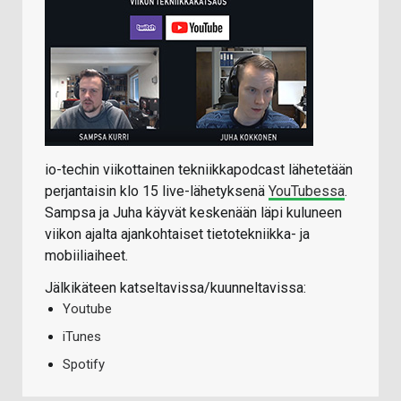
io-techin viikottainen tekniikkapodcast lähetetään
perjantaisin klo 15 live-lähetyksenä
YouTubessa
.
Sampsa ja Juha käyvät keskenään läpi kuluneen
viikon ajalta ajankohtaiset tietotekniikka- ja
mobiiliaiheet.
Jälkikäteen katseltavissa/kuunneltavissa:
Youtube
iTunes
Spotify