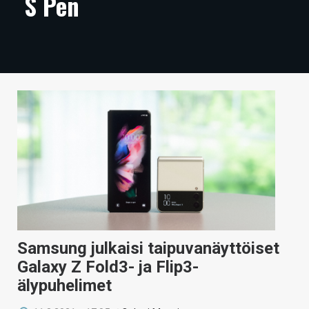
S Pen
ARTIKKELIT
VIDEOT
TECHBBS
TIETOA
HINTA.FI
KAUPPA
VAIHDA TEEMA
Samsung julkaisi taipuvanäyttöiset
HAKU
Galaxy Z Fold3- ja Flip3-
älypuhelimet