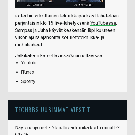
io-techin viikottainen tekniikkapodcast lähetetään
perjantaisin klo 15 live-lähetyksenä
YouTubessa
.
Sampsa ja Juha käyvät keskenään läpi kuluneen
viikon ajalta ajankohtaiset tietotekniikka- ja
mobiiliaiheet.
Jälkikäteen katseltavissa/kuunneltavissa:
Youtube
iTunes
Spotify
TECHBBS UUSIMMAT VIESTIT
Näytönohjaimet - Yleisthreadi, mikä kortti minulle?
6.8.2026