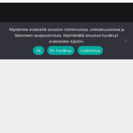
© S&J Media Oy
Käytämme evästeitä sivuston toiminnoissa, ominaisuuksissa ja
liikenteen analysoinnissa. Käyttämällä sivustoa hyväksyt
evästeiden käytön.
Ok
En hyväksy
Lisätietoja
;