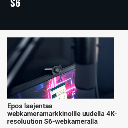
S6
ARTIKKELIT
VIDEOT
TECHBBS
TIETOA
HINTA.FI
KAUPPA
VAIHDA TEEMA
Epos laajentaa
HAKU
webkameramarkkinoille uudella 4K-
resoluution S6-webkameralla