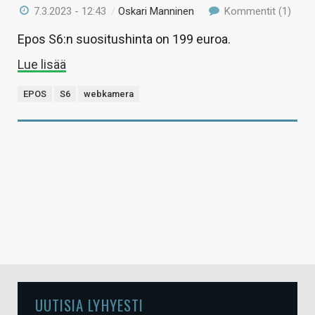
7.3.2023 - 12:43
/
Oskari Manninen
Kommentit (1)
Epos S6:n suositushinta on 199 euroa.
Lue lisää
EPOS
S6
webkamera
UUTISIA LYHYESTI