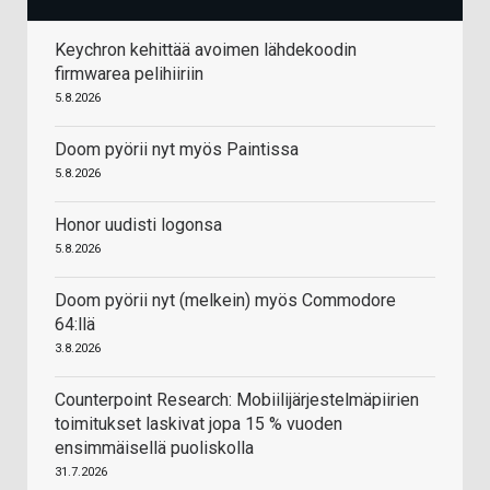
Keychron kehittää avoimen lähdekoodin
firmwarea pelihiiriin
5.8.2026
Doom pyörii nyt myös Paintissa
5.8.2026
Honor uudisti logonsa
5.8.2026
Doom pyörii nyt (melkein) myös Commodore
64:llä
3.8.2026
Counterpoint Research: Mobiilijärjestelmäpiirien
toimitukset laskivat jopa 15 % vuoden
ensimmäisellä puoliskolla
31.7.2026