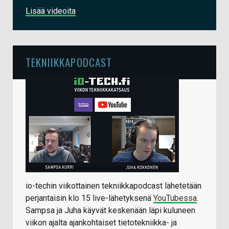
Lisää videoita
TEKNIIKKAPODCAST
io-techin viikottainen tekniikkapodcast lähetetään
perjantaisin klo 15 live-lähetyksenä
YouTubessa
.
Sampsa ja Juha käyvät keskenään läpi kuluneen
viikon ajalta ajankohtaiset tietotekniikka- ja