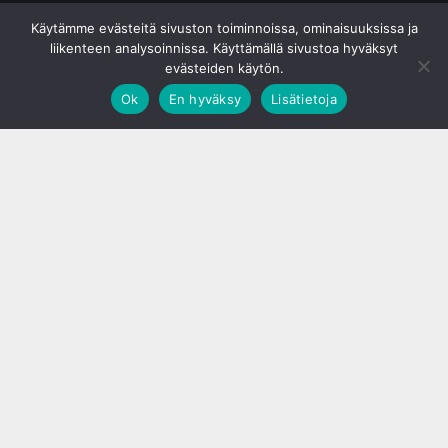
© S&J Media Oy
Käytämme evästeitä sivuston toiminnoissa, ominaisuuksissa ja
liikenteen analysoinnissa. Käyttämällä sivustoa hyväksyt
evästeiden käytön.
Ok
En hyväksy
Lisätietoja
;