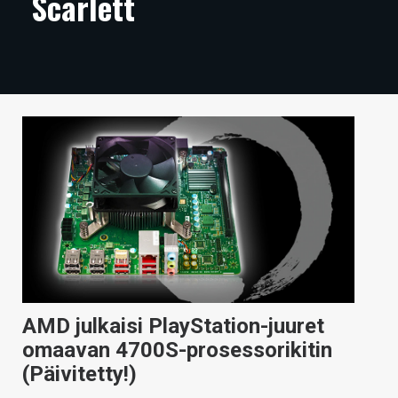
Scarlett
ARTIKKELIT
VIDEOT
TECHBBS
TIETOA
HINTA.FI
KAUPPA
VAIHDA TEEMA
AMD julkaisi PlayStation-juuret
HAKU
omaavan 4700S-prosessorikitin
(Päivitetty!)