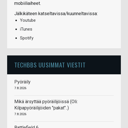
mobiiliaiheet.
Jälkikäteen katseltavissa/kuunneltavissa:
Youtube
iTunes
Spotify
TECHBBS UUSIMMAT VIESTIT
Pyöräily
7.8.2026
Mikä ärsyttää pyöräilijöissä (Oli:
Kilpapyöräilijöiden "pakat"..)
7.8.2026
Battlefield 6