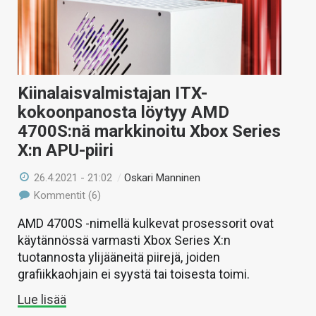
Kiinalaisvalmistajan ITX-
kokoonpanosta löytyy AMD
4700S:nä markkinoitu Xbox Series
X:n APU-piiri
26.4.2021 - 21:02
/
Oskari Manninen
Kommentit (6)
AMD 4700S -nimellä kulkevat prosessorit ovat
käytännössä varmasti Xbox Series X:n
tuotannosta ylijääneitä piirejä, joiden
grafiikkaohjain ei syystä tai toisesta toimi.
Lue lisää