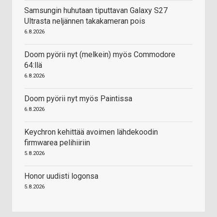
Samsungin huhutaan tiputtavan Galaxy S27
Ultrasta neljännen takakameran pois
6.8.2026
Doom pyörii nyt (melkein) myös Commodore
64:llä
6.8.2026
Doom pyörii nyt myös Paintissa
6.8.2026
Keychron kehittää avoimen lähdekoodin
firmwarea pelihiiriin
5.8.2026
Honor uudisti logonsa
5.8.2026