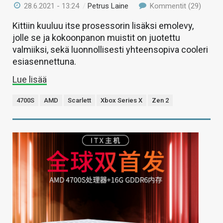
28.6.2021 - 13:24
/
Petrus Laine
Kommentit (29)
Kittiin kuuluu itse prosessorin lisäksi emolevy,
jolle se ja kokoonpanon muistit on juotettu
valmiiksi, sekä luonnollisesti yhteensopiva cooleri
esiasennettuna.
Lue lisää
4700S
AMD
Scarlett
Xbox Series X
Zen 2