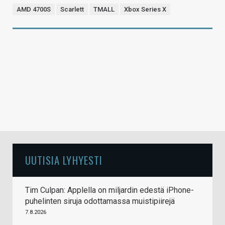
AMD 4700S
Scarlett
TMALL
Xbox Series X
UUTISIA LYHYESTI
Tim Culpan: Applella on miljardin edestä iPhone-
puhelinten siruja odottamassa muistipiirejä
7.8.2026