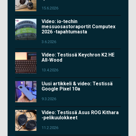
15.6.2026
Video: io-techin
messuosastoraportit Computex
2026 -tapahtumasta
3.6.2026
Video: Testissä Keychron K2 HE
All-Wood
13.4.2026
Uusi artikkeli & video: Testissä
Google Pixel 10a
9.3.2026
Video: Testissä Asus ROG Kithara
-pelikuulokkeet
11.2.2026