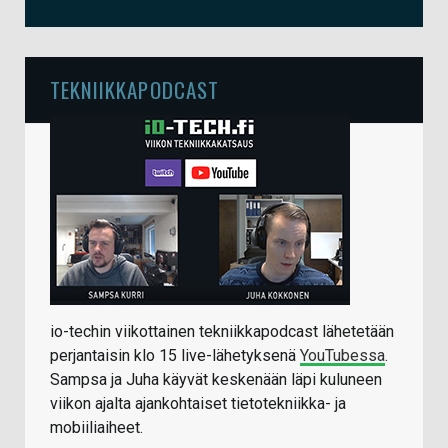
TEKNIIKKAPODCAST
io-techin viikottainen tekniikkapodcast lähetetään
perjantaisin klo 15 live-lähetyksenä
YouTubessa
.
Sampsa ja Juha käyvät keskenään läpi kuluneen
viikon ajalta ajankohtaiset tietotekniikka- ja
mobiiliaiheet.