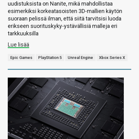
uudistuksista on Nanite, mikä mahdollistaa
esimerkiksi korkeatasoisten 3D-mallien käytön
suoraan pelissä ilman, että siitä tarvitsisi luoda
erikseen suorituskyky-ystävällisiä malleja eri
tarkkuuksilla
Lue lisää
Epic Games
PlayStation 5
Unreal Engine
Xbox Series X