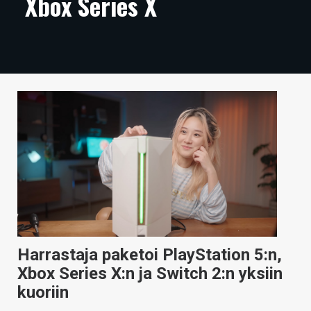
Xbox Series X
ARTIKKELIT
VIDEOT
TECHBBS
TIETOA
HINTA.FI
KAUPPA
VAIHDA TEEMA
Harrastaja paketoi PlayStation 5:n,
HAKU
Xbox Series X:n ja Switch 2:n yksiin
kuoriin