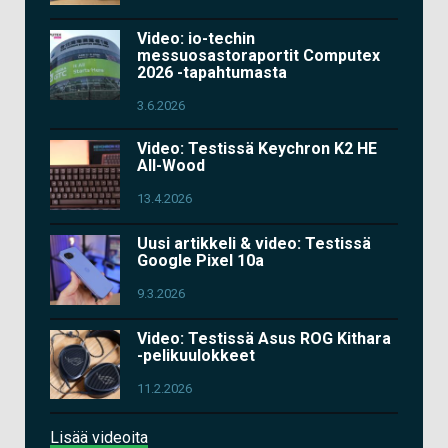
Video: io-techin
messuosastoraportit Computex
2026 -tapahtumasta
3.6.2026
Video: Testissä Keychron K2 HE
All-Wood
13.4.2026
Uusi artikkeli & video: Testissä
Google Pixel 10a
9.3.2026
Video: Testissä Asus ROG Kithara
-pelikuulokkeet
11.2.2026
Lisää videoita