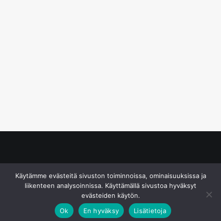
© S&J Media Oy
Käytämme evästeitä sivuston toiminnoissa, ominaisuuksissa ja
liikenteen analysoinnissa. Käyttämällä sivustoa hyväksyt
evästeiden käytön.
Ok
En hyväksy
Lisätietoja