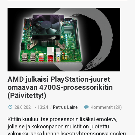
AMD julkaisi PlayStation-juuret
omaavan 4700S-prosessorikitin
(Päivitetty!)
28.6.2021 - 13:24
/
Petrus Laine
Kommentit (29)
Kittiin kuuluu itse prosessorin lisäksi emolevy,
jolle se ja kokoonpanon muistit on juotettu
valmiiksi, sekä luonnollisesti yhteensopiva cooleri