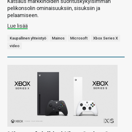
Katsaus markkinoiden suorituskykyisimmän
pelikonsolin ominaisuuksiin, sisuksiin ja
pelaamiseen.
Lue lisää
Kaupallinen yhteistyö
Mainos
Microsoft
Xbox Series X
video