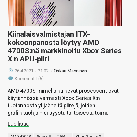
Kiinalaisvalmistajan ITX-
kokoonpanosta löytyy AMD
4700S:nä markkinoitu Xbox Series
X:n APU-piiri
26.4.2021 - 21:02
/
Oskari Manninen
Kommentit (6)
AMD 4700S -nimellä kulkevat prosessorit ovat
käytännössä varmasti Xbox Series X:n
tuotannosta ylijääneitä piirejä, joiden
grafiikkaohjain ei syystä tai toisesta toimi.
Lue lisää
AMD 4700S
Scarlett
TMALL
Xbox Series X