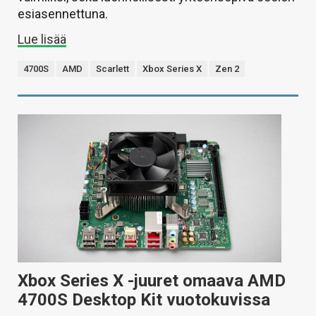
esiasennettuna.
Lue lisää
4700S
AMD
Scarlett
Xbox Series X
Zen 2
Xbox Series X -juuret omaava AMD
4700S Desktop Kit vuotokuvissa