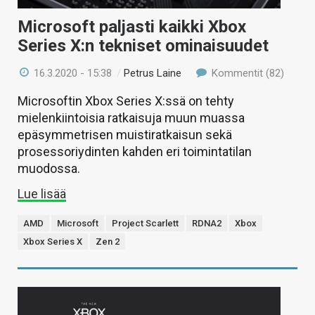
Microsoft paljasti kaikki Xbox
Series X:n tekniset ominaisuudet
16.3.2020 - 15:38
/
Petrus Laine
Kommentit (82)
Microsoftin Xbox Series X:ssä on tehty
mielenkiintoisia ratkaisuja muun muassa
epäsymmetrisen muistiratkaisun sekä
prosessoriydinten kahden eri toimintatilan
muodossa.
Lue lisää
AMD
Microsoft
Project Scarlett
RDNA2
Xbox
Xbox Series X
Zen 2