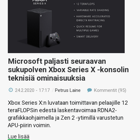
Microsoft paljasti seuraavan
sukupolven Xbox Series X -konsolin
teknisiä ominaisuuksia
24.2.2020 - 17:17
/
Petrus Laine
Kommentit (95)
Xbox Series X:n luvataan toimittavan pelaajille 12
teraFLOPSin edestä laskentavoimaa RDNA2-
grafiikkaohjaimella ja Zen 2 -ytimillä varustetun
APU-piirin voimin.
Lue lisää