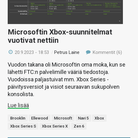
Microsoftin Xbox-suunnitelmat
vuotivat nettiin
20.9.2023 - 18:53
/
Petrus Laine
Kommentit (6)
Vuodon takana oli Microsoftin oma moka, kun se
lähetti FTC:n palvelimille vääriä tiedostoja.
Vuodoissa paljastuivat mm. Xbox Series -
päivitysversiot ja visiot seuraavan sukupolven
konsolista.
Lue lisää
Brooklin
Ellewood
Microsoft
Navi 5
Xbox
Xbox Series S
Xbox Series X
Zen 6