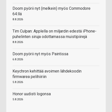
Doom pyörii nyt (melkein) myös Commodore
64:llä
8.8.2026
Tim Culpan: Applella on miljardin edestä iPhone-
puhelinten siruja odottamassa muistipiirejä
8.8.2026
Doom pyörii nyt myös Paintissa
6.8.2026
Keychron kehittää avoimen lähdekoodin
firmwarea pelihiiriin
5.8.2026
Honor uudisti logonsa
5.8.2026