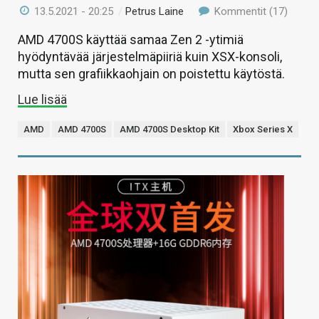
13.5.2021 - 20:25
/
Petrus Laine
Kommentit (17)
AMD 4700S käyttää samaa Zen 2 -ytimiä
hyödyntävää järjestelmäpiiriä kuin XSX-konsoli,
mutta sen grafiikkaohjain on poistettu käytöstä.
Lue lisää
AMD
AMD 4700S
AMD 4700S Desktop Kit
Xbox Series X