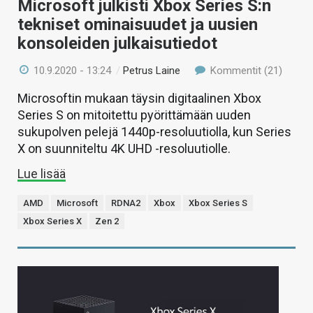
Microsoft julkisti Xbox Series S:n
tekniset ominaisuudet ja uusien
konsoleiden julkaisutiedot
10.9.2020 - 13:24
/
Petrus Laine
Kommentit (21)
Microsoftin mukaan täysin digitaalinen Xbox
Series S on mitoitettu pyörittämään uuden
sukupolven pelejä 1440p-resoluutiolla, kun Series
X on suunniteltu 4K UHD -resoluutiolle.
Lue lisää
AMD
Microsoft
RDNA2
Xbox
Xbox Series S
Xbox Series X
Zen 2