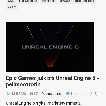
AMD
Hot Chips 32
Microsoft
RDNA2
Xbox Series X
Zen 2
Epic Games julkisti Unreal Engine 5 -
pelimoottorin
13.5.2020 - 19:37
/
Petrus Laine
Kommentit (143)
Unreal Engine 5:n yksi merkittävimmistä