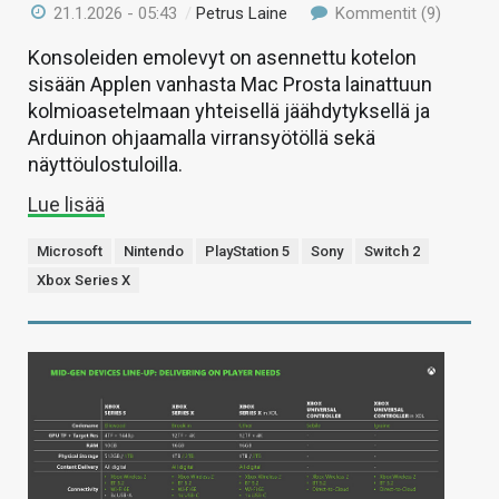
21.1.2026 - 05:43
/
Petrus Laine
Kommentit (9)
Konsoleiden emolevyt on asennettu kotelon
sisään Applen vanhasta Mac Prosta lainattuun
kolmioasetelmaan yhteisellä jäähdytyksellä ja
Arduinon ohjaamalla virransyötöllä sekä
näyttöulostuloilla.
Lue lisää
Microsoft
Nintendo
PlayStation 5
Sony
Switch 2
Xbox Series X