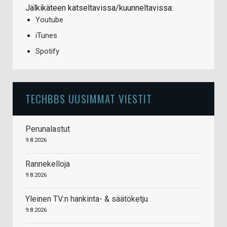
Jälkikäteen katseltavissa/kuunneltavissa:
Youtube
iTunes
Spotify
TECHBBS UUSIMMAT VIESTIT
Perunalastut
9.8.2026
Rannekelloja
9.8.2026
Yleinen TV:n hankinta- & säätöketju
9.8.2026