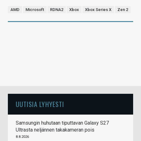
AMD
Microsoft
RDNA2
Xbox
Xbox Series X
Zen 2
UUTISIA LYHYESTI
Samsungin huhutaan tiputtavan Galaxy S27
Ultrasta neljännen takakameran pois
8.8.2026