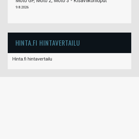
Moto GP, Moto 2, Moto 3 - Kisaviikonloput
9.8.2026
HINTA.FI HINTAVERTAILU
Hinta.fi hintavertailu