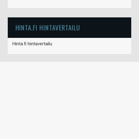
HINTA.FI HINTAVERTAILU
Hinta.fi hintavertailu