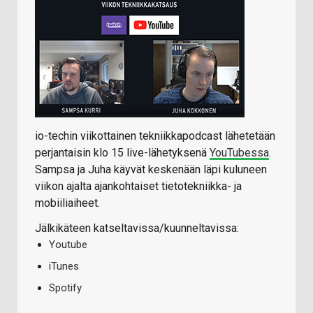
io-techin viikottainen tekniikkapodcast lähetetään
perjantaisin klo 15 live-lähetyksenä
YouTubessa
.
Sampsa ja Juha käyvät keskenään läpi kuluneen
viikon ajalta ajankohtaiset tietotekniikka- ja
mobiiliaiheet.
Jälkikäteen katseltavissa/kuunneltavissa:
Youtube
iTunes
Spotify