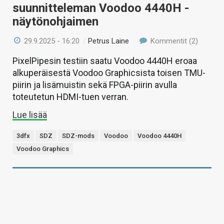
suunnitteleman Voodoo 4440H -
näytönohjaimen
29.9.2025 - 16:20
/
Petrus Laine
Kommentit (2)
PixelPipesin testiin saatu Voodoo 4440H eroaa
alkuperäisestä Voodoo Graphicsista toisen TMU-
piirin ja lisämuistin sekä FPGA-piirin avulla
toteutetun HDMI-tuen verran.
Lue lisää
3dfx
SDZ
SDZ-mods
Voodoo
Voodoo 4440H
Voodoo Graphics