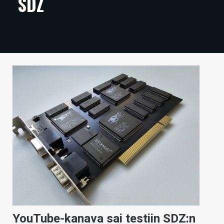
SDZ
ARTIKKELIT
VIDEOT
TECHBBS
TIETOA
HINTA.FI
KAUPPA
VAIHDA TEEMA
HAKU
YouTube-kanava sai testiin SDZ:n