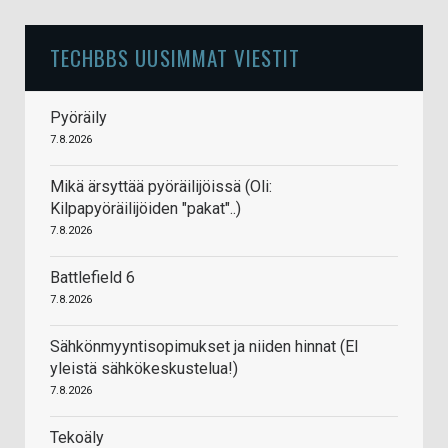
TECHBBS UUSIMMAT VIESTIT
Pyöräily
7.8.2026
Mikä ärsyttää pyöräilijöissä (Oli:
Kilpapyöräilijöiden "pakat"..)
7.8.2026
Battlefield 6
7.8.2026
Sähkönmyyntisopimukset ja niiden hinnat (EI
yleistä sähkökeskustelua!)
7.8.2026
Tekoäly