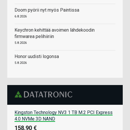
Doom pyörii nyt myös Paintissa
6.8.2026
Keychron kehittää avoimen lähdekoodin
firmwarea pelihiiriin
5.8.2026
Honor uudisti logonsa
5.8.2026
Kingston Technology NV3 1 TB M.2 PCI Express
4.0 NVMe 3D NAND
158,90 €