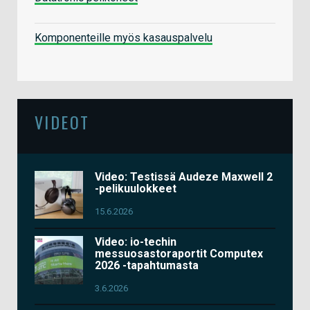
Komponenteille myös kasauspalvelu
VIDEOT
Video: Testissä Audeze Maxwell 2
-pelikuulokkeet
15.6.2026
Video: io-techin
messuosastoraportit Computex
2026 -tapahtumasta
3.6.2026