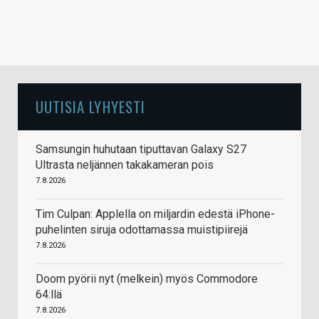
UUTISIA LYHYESTI
Samsungin huhutaan tiputtavan Galaxy S27
Ultrasta neljännen takakameran pois
7.8.2026
Tim Culpan: Applella on miljardin edestä iPhone-
puhelinten siruja odottamassa muistipiirejä
7.8.2026
Doom pyörii nyt (melkein) myös Commodore
64:llä
7.8.2026