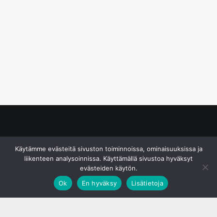
© S&J Media Oy
Käytämme evästeitä sivuston toiminnoissa, ominaisuuksissa ja
liikenteen analysoinnissa. Käyttämällä sivustoa hyväksyt
evästeiden käytön.
Ok
En hyväksy
Lisätietoja
;